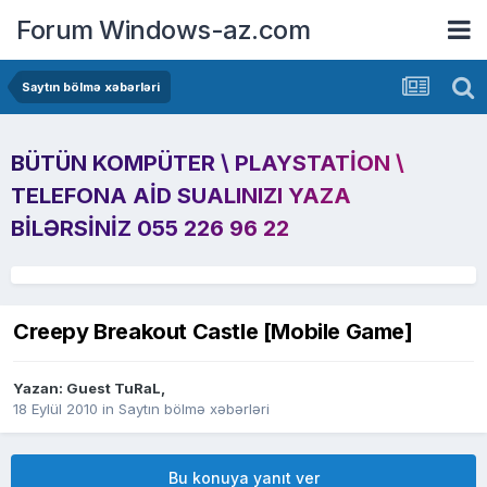
Forum Windows-az.com
Saytın bölmə xəbərləri
BÜTÜN KOMPÜTER \ PLAYSTATION \
TELEFONA AID SUALINIZI YAZA
BILƏRSINIZ 055 226 96 22
Creepy Breakout Castle [Mobile Game]
Yazan: Guest TuRaL,
18 Eylül 2010
in
Saytın bölmə xəbərləri
Bu konuya yanıt ver