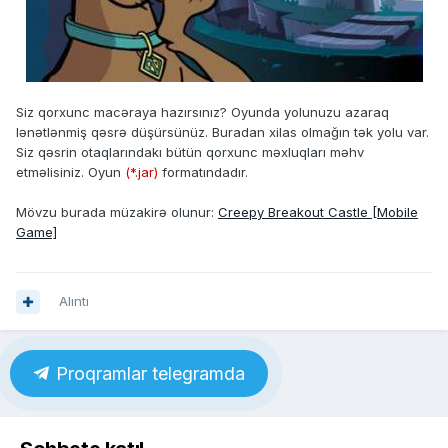
Siz qorxunc macəraya hazırsınız? Oyunda yolunuzu azaraq
lənətlənmiş qəsrə düşürsünüz. Buradan xilas olmağın tək yolu var.
Siz qəsrin otaqlarındakı bütün qorxunc məxluqları məhv
etməlisiniz. Oyun
(*.jar)
formatındadır.
Mövzu burada müzakirə olunur:
Creepy Breakout Castle [Mobile
Game]
Alıntı
Proqramlar telegramda