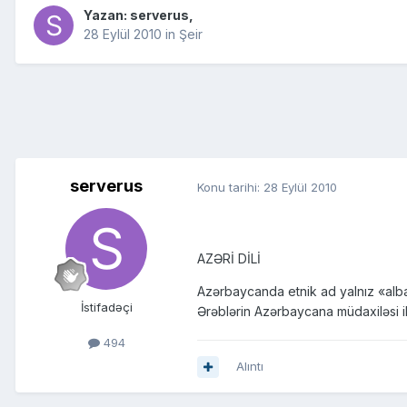
Yazan:
serverus
,
28 Eylül 2010
in
Şeir
serverus
Konu tarihi:
28 Eylül 2010
AZƏRİ DİLİ
Azərbaycanda etnik ad yalnız «alban»
İstifadəçi
Ərəblərin Azərbaycana müdaxiləsi il
494
Alıntı