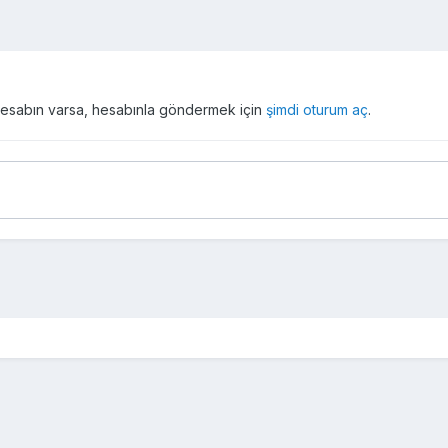
r hesabın varsa, hesabınla göndermek için
şimdi oturum aç
.