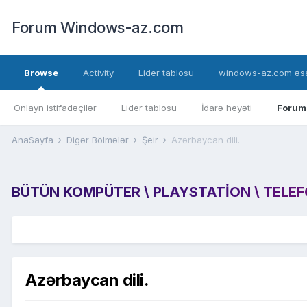
Forum Windows-az.com
Browse
Activity
Lider tablosu
windows-az.com əsa
Onlayn istifadəçilər
Lider tablosu
İdarə heyəti
Forum
AnaSayfa
Digər Bölmələr
Şeir
Azərbaycan dili.
BÜTÜN KOMPÜTER \ PLAYSTATION \ TELEFON
Azərbaycan dili.