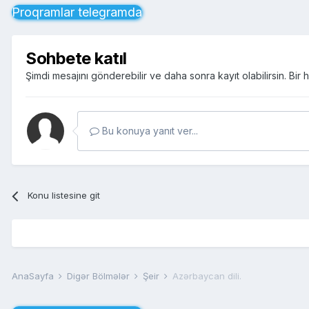
Proqramlar telegramda
Sohbete katıl
Şimdi mesajını gönderebilir ve daha sonra kayıt olabilirsin. Bi
Bu konuya yanıt ver...
Konu listesine git
AnaSayfa
Digər Bölmələr
Şeir
Azərbaycan dili.