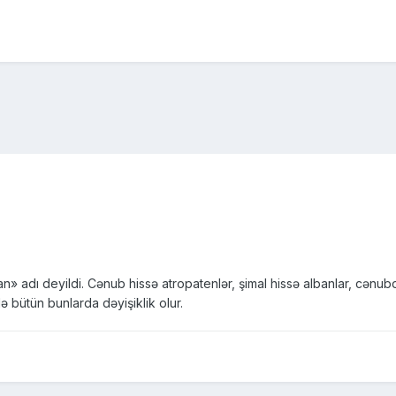
 adı deyildi. Cənub hissə atropatenlər, şimal hissə albanlar, cənubda A
ə bütün bunlarda dəyişiklik olur.