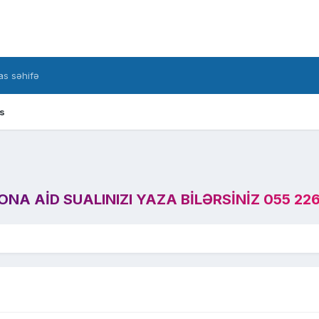
s səhifə
s
A AID SUALINIZI YAZA BILƏRSINIZ 055 226