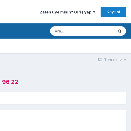
Kayıt ol
Zaten üye misin? Giriş yap
Tüm aktivite
 96 22