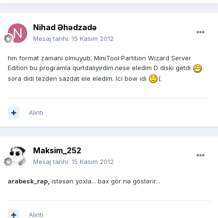
Nihad Əhədzadə
Mesaj tarihi:
15 Kasım 2012
hm format zamani olmuyub. MiniTool Partition Wizard Server
Edition bu programla qurtdaliyirdim.nese eledim D diski getdi
.
sora didi tezden sazdat ele eledim. Ici bow idi
(.
Alıntı
Maksim_252
Mesaj tarihi:
15 Kasım 2012
arabesk_rap,
istəsən yoxla... bax gör nə göstərir...
Alıntı