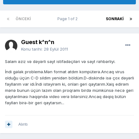
ÖNCEKI
Page 1 of 2
SONRAKI
Guest k^n^n
Konu tarihi:
28 Eylül 2011
Salam əziz və dəyərli sayt istifadəçiləri və sayt rəhbərliyi.
İndi gələk problemə.Mən format atdım kompüterə.Ancaq virus
olduğu üçün C-D sildim yenidən böldüm.D-diskində isə çox dəyərli
fayllarım var idi.İndi istəyirəm ki, onları geri qaytarım.Xaiş edirəm
mənə bunun üçün lazım olan proqramı birdə mümkünsə necə geri
qaytarılması haqqında video verə bilərsiniz.Ancaq dəqiq bütün
faylları birə-bir geri qaytarsın...
Alıntı