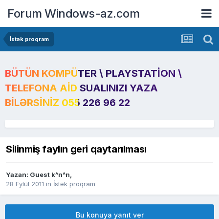
Forum Windows-az.com
İstək proqram
BÜTÜN KOMPÜTER \ PLAYSTATION \
TELEFONA AID SUALINIZI YAZA
BILƏRSINIZ 055 226 96 22
Silinmiş faylın geri qaytarılması
Yazan: Guest k^n^n,
28 Eylül 2011
in
İstək proqram
Bu konuya yanıt ver