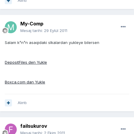
Alıntı
My-Comp
Mesaj tarihi:
29 Eylül 2011
Salam k^n^n asaqidaki slkalardan yukleye bilersen
DepositFiles den Yukle
Boxca.com dan Yukle
Alıntı
failsukurov
Mesaj tarihi:
2 Ekim 2011