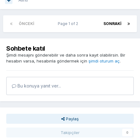
Alıntı
ÖNCEKI
Page 1 of 2
SONRAKI
Sohbete katıl
Şimdi mesajını gönderebilir ve daha sonra kayıt olabilirsin. Bir
hesabın varsa, hesabınla göndermek için
şimdi oturum aç
.
Bu konuya yanıt ver...
Paylaş
Takipçiler
0