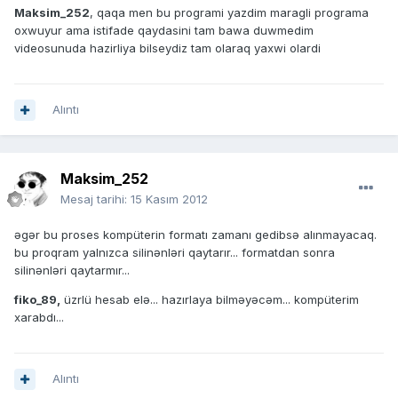
Maksim_252
, qaqa men bu programi yazdim maragli programa
oxwuyur ama istifade qaydasini tam bawa duwmedim
videosunuda hazirliya bilseydiz tam olaraq yaxwi olardi
Alıntı
Maksim_252
Mesaj tarihi:
15 Kasım 2012
əgər bu proses kompüterin formatı zamanı gedibsə alınmayacaq.
bu proqram yalnızca silinənləri qaytarır... formatdan sonra
silinənləri qaytarmır...
fiko_89,
üzrlü hesab elə... hazırlaya bilməyəcəm... kompüterim
xarabdı...
Alıntı