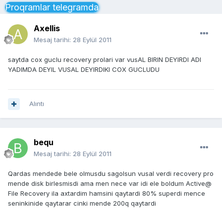
Proqramlar telegramda
Axellis
Mesaj tarihi:
28 Eylül 2011
saytda cox guclu recovery prolari var vusAL BIRIN DEYIRDI ADI
YADIMDA DEYIL VUSAL DEYIRDIKI COX GUCLUDU
Alıntı
bequ
Mesaj tarihi:
28 Eylül 2011
Qardas mendede bele olmusdu sagolsun vusal verdi recovery pro
mende disk birlesmisdi ama men nece var idi ele boldum Active@
File Recovery ila axtardim hamsini qaytardi 80% superdi mence
seninkinide qaytarar cinki mende 200q qaytardi