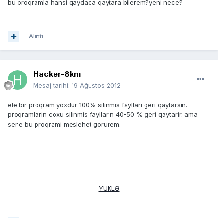
bu proqramla hansi qaydada qaytara bilerem?yeni nece?
Alıntı
Hacker-8km
Mesaj tarihi:
19 Ağustos 2012
ele bir proqram yoxdur 100% silinmis fayllari geri qaytarsin.
proqramlarin coxu silinmis fayllarin 40-50 % geri qaytarir. ama
sene bu proqrami meslehet gorurem.
YÜKLƏ