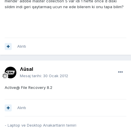
mende' adobe master collection 5 var idi 1 hefte once d diski
sildim indi geri qaytarmaq ucun ne ede bilerem ki onu tapa bilim?
Alıntı
Ʌüsal
Mesaj tarihi:
30 Ocak 2012
Active@ File Recovery 8.2
Alıntı
- Laptop ve Desktop Anakartlarin temiri