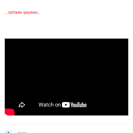
....istifadə qaydası...