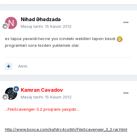
Nihad Əhədzadə
Mesaj tarihi:
15 Kasım 2012
ex tapsa yaxwidi.hecne yox icindeki wekilleri tapsin besdi
.
programlari sora tezden yuklemek olar.
Alıntı
Kamran Cavadov
Mesaj tarihi:
15 Kasım 2012
...FileScavenger-3.2 proqramı yaxşıdır...
http://www.boxca.com/kqfdrc4co9ih/FileScavenger_3_2.rar.html