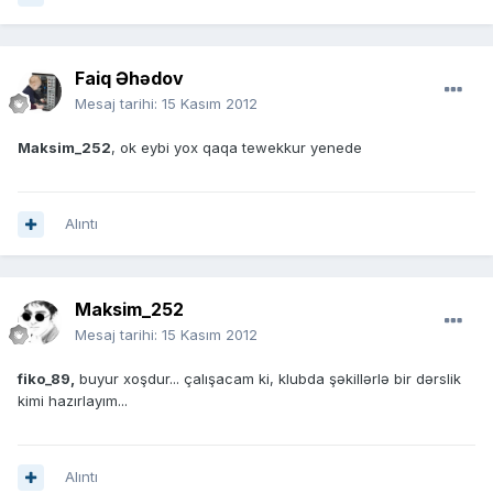
Faiq Əhədov
Mesaj tarihi:
15 Kasım 2012
Maksim_252
, ok eybi yox qaqa tewekkur yenede
Alıntı
Maksim_252
Mesaj tarihi:
15 Kasım 2012
fiko_89,
buyur xoşdur... çalışacam ki, klubda şəkillərlə bir dərslik
kimi hazırlayım...
Alıntı