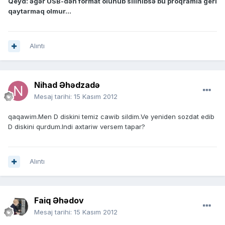
Qeyd: əgər USB-dən format olunub silinibsə bu proqramla geri
qaytarmaq olmur...
Alıntı
Nihad Əhədzadə
Mesaj tarihi:
15 Kasım 2012
qaqawim.Men D diskini temiz cawib sildim.Ve yeniden sozdat edib
D diskini qurdum.Indi axtariw versem tapar?
Alıntı
Faiq Əhədov
Mesaj tarihi:
15 Kasım 2012