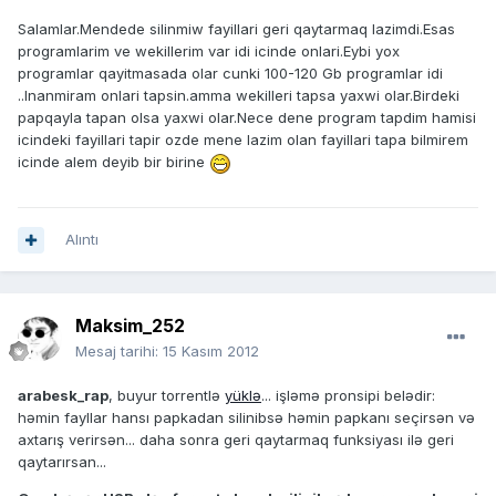
Salamlar.Mendede silinmiw fayillari geri qaytarmaq lazimdi.Esas
programlarim ve wekillerim var idi icinde onlari.Eybi yox
programlar qayitmasada olar cunki 100-120 Gb programlar idi
..Inanmiram onlari tapsin.amma wekilleri tapsa yaxwi olar.Birdeki
papqayla tapan olsa yaxwi olar.Nece dene program tapdim hamisi
icindeki fayillari tapir ozde mene lazim olan fayillari tapa bilmirem
icinde alem deyib bir birine
Alıntı
Maksim_252
Mesaj tarihi:
15 Kasım 2012
arabesk_rap
, buyur torrentlə
yüklə
... işləmə pronsipi belədir:
həmin fayllar hansı papkadan silinibsə həmin papkanı seçirsən və
axtarış verirsən... daha sonra geri qaytarmaq funksiyası ilə geri
qaytarırsan...