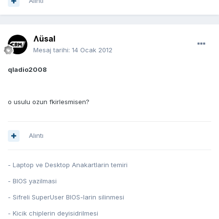
Alıntı
Ʌüsal
Mesaj tarihi:
14 Ocak 2012
qladio2008
o usulu ozun fkirlesmisen?
Alıntı
- Laptop ve Desktop Anakartlarin temiri
- BIOS yazilmasi
- Sifreli SuperUser BIOS-larin silinmesi
- Kicik chiplerin deyisidrilmesi