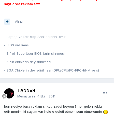
saytlarda reklam et!!!
Alıntı
- Laptop ve Desktop Anakartlarin temiri
- BIOS yazilmasi
- Sifreli SuperUser BIOS-larin silinmesi
- Kicik chiplerin deyisidrilmesi
- BGA Chiplerin deyisdirilmesi (GPU/CPU/FCH/PCH/HM ve s)
TΛNNΞЯ
Mesaj tarihi:
4 Ekim 2011
bun nediye bura reklam sirketi zaddi beyem ? her gelen reklam
edir menim iki saytim var hele o qeleti etmemisem etmeremde