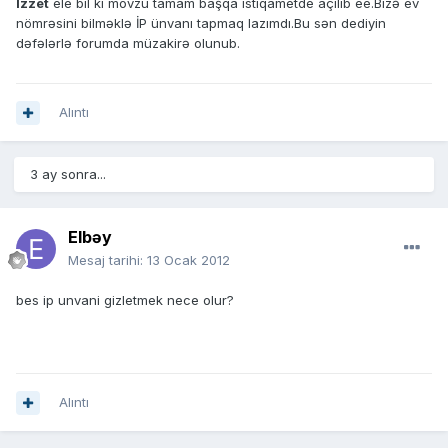
Izzet
ele bil ki movzu tamam başqa istiqametde açılıb ee.Bizə ev
nömrəsini bilməklə İP ünvanı tapmaq lazımdı.Bu sən dediyin
dəfələrlə forumda müzakirə olunub.
Alıntı
3 ay sonra...
Elbəy
Mesaj tarihi:
13 Ocak 2012
bes ip unvani gizletmek nece olur?
Alıntı