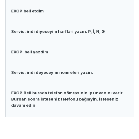
EXOP:beli etdim
Servis: indi diyeceyim hərfləri yazın. P, İ, N, G
EXOP: beli yazdim
Servis: indi deyeceyim nomreleri yazin.
EXOP:Beli burada telefon nömrəsinin ip ünvanını verir.
Burdan sonra istəsəniz telefonu bağlayin. istəsəniz
davam edin.