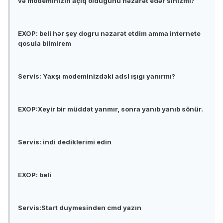
və modeminizin açıq oldugunu nəzarət edər sinizmi?
EXOP: beli hər şey dogru nəzarət etdim amma internete
qosula bilmirem
Servis: Yaxşı modeminizdəki adsl ışıgı yanırmı?
EXOP:Xeyir bir müddət yanmır, sonra yanıb yanıb sönür.
Servis: indi dediklərimi edin
EXOP: beli
Servis:Start duymesinden cmd yazın