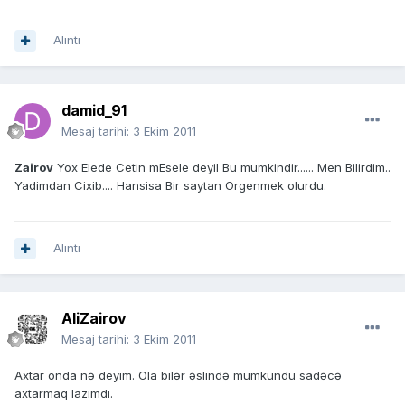
Alıntı
damid_91
Mesaj tarihi:
3 Ekim 2011
Zairov
Yox Elede Cetin mEsele deyil Bu mumkindir...... Men Bilirdim..
Yadimdan Cixib.... Hansisa Bir saytan Orgenmek olurdu.
Alıntı
AliZairov
Mesaj tarihi:
3 Ekim 2011
Axtar onda nə deyim. Ola bilər əslində mümkündü sadəcə
axtarmaq lazımdı.