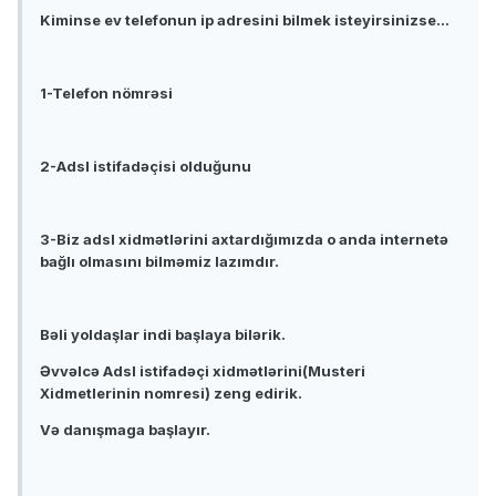
Kiminse ev telefonun ip adresini bilmek isteyirsinizse...
1-Telefon nömrəsi
2-Adsl istifadəçisi olduğunu
3-Biz adsl xidmətlərini axtardığımızda o anda internetə
bağlı olmasını bilməmiz lazımdır.
Bəli yoldaşlar indi başlaya bilərik.
Əvvəlcə Adsl istifadəçi xidmətlərini(Musteri
Xidmetlerinin nomresi) zeng edirik.
Və danışmaga başlayır.