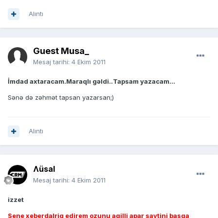
Alıntı
Guest Musa_
Mesaj tarihi:
4 Ekim 2011
İmdad axtaracam.Maraqlı gəldi..Tapsam yazacam...
Sənə də zəhmət tapsan yazarsan;)
Alıntı
Ʌüsal
Mesaj tarihi:
4 Ekim 2011
izzet
Sene xeberdalriq edirem ozunu agilli apar saytini basqa