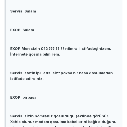
Servis: Salam
EXOP: Salam
EXOP:Men sizin 012 ??? ?? ?? nömrəli istifadəçinizem.
İnternetə qosula bilmirem.
Servis: statik ip li adsl siz? yoxsa bir basa qosulmadan
istifadə edirsiniz.
EXOP: birbasa
Servis: sizin nömrəniz qosuldugu şəklində görünür.
Xahis olunur modem qosulma kabellərini bağlı olduğunu