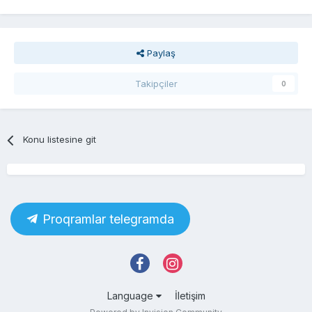
Paylaş
Takipçiler
0
Konu listesine git
Proqramlar telegramda
Language
İletişim