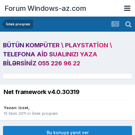
Forum Windows-az.com
İstək proqram
BÜTÜN KOMPÜTER \ PLAYSTATION \
TELEFONA AID SUALINIZI YAZA
BILƏRSINIZ 055 226 96 22
Net framework v4.0.30319
Yazan:
Izzet
,
15 Ekim 2011
in
İstək proqram
Bu konuya yanıt ver