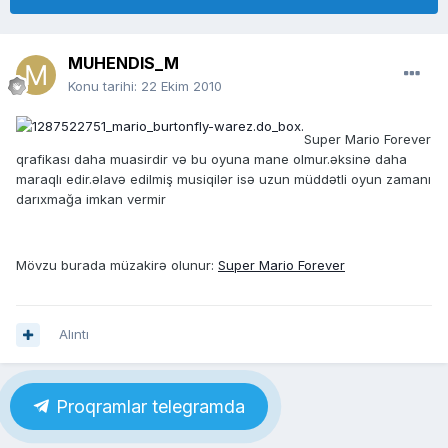
MUHENDIS_M
Konu tarihi:
22 Ekim 2010
Super Mario Forever
qrafikası daha muasirdir və bu oyuna mane olmur.əksinə daha
maraqlı edir.əlavə edilmiş musiqilər isə uzun müddətli oyun zamanı
darıxmağa imkan vermir
Mövzu burada müzakirə olunur:
Super Mario Forever
Alıntı
Proqramlar telegramda