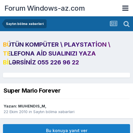
Forum Windows-az.com
Saytın bölmə xəbərləri
BÜTÜN KOMPÜTER \ PLAYSTATION \
TELEFONA AID SUALINIZI YAZA
BILƏRSINIZ 055 226 96 22
Super Mario Forever
Yazan:
MUHENDIS_M
,
22 Ekim 2010
in
Saytın bölmə xəbərləri
Bu konuya yanıt ver