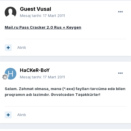
Guest Vusal
Mesaj tarihi:
17 Mart 2011
Mail.ru Pass Cracker 2.0 Rus + Keygen
Alıntı
HaCKeR-BoY
Mesaj tarihi:
17 Mart 2011
Salam. Zəhmət olmasa, mənə (*.exe) faylları tərcümə edə bilən
proqramın adı lazimdır. Əvvəlcədən Təşəkkürlər!
Alıntı