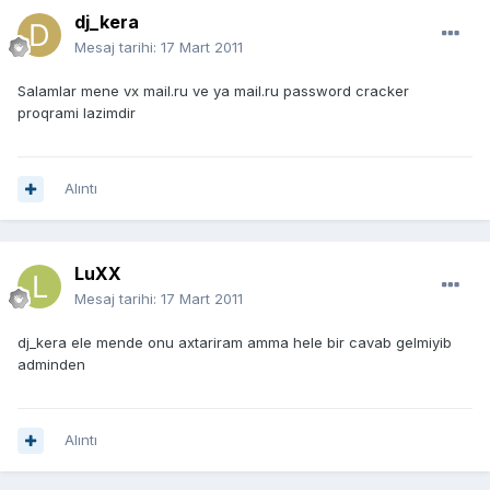
dj_kera
Mesaj tarihi:
17 Mart 2011
Salamlar mene vx mail.ru ve ya mail.ru password cracker
proqrami lazimdir
Alıntı
LuXX
Mesaj tarihi:
17 Mart 2011
dj_kera ele mende onu axtariram amma hele bir cavab gelmiyib
adminden
Alıntı