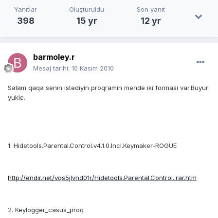
Yanıtlar
Oluşturuldu
Son yanıt
398
15 yr
12 yr
barmoley.r
Mesaj tarihi:
10 Kasım 2010
Salam qaqa senin istediyin proqramin mende iki formasi var.Buyur
yukle.
1. Hidetools.Parental.Control.v4.1.0.Incl.Keymaker-ROGUE
http://endir.net/vqs5jlvnd01r/Hidetools.Parental.Control..rar.htm
2. Keylogger_casus_proq