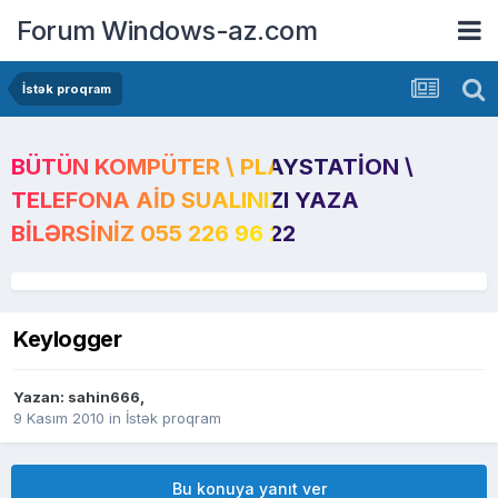
Forum Windows-az.com
İstək proqram
BÜTÜN KOMPÜTER \ PLAYSTATION \
TELEFONA AID SUALINIZI YAZA
BILƏRSINIZ 055 226 96 22
Keylogger
Yazan:
sahin666
,
9 Kasım 2010
in
İstək proqram
Bu konuya yanıt ver