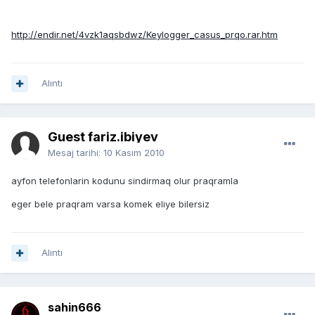
http://endir.net/4vzk1aqsbdwz/Keylogger_casus_prqo.rar.htm
Alıntı
Guest fariz.ibiyev
Mesaj tarihi:
10 Kasım 2010
ayfon telefonlarin kodunu sindirmaq olur praqramla
eger bele praqram varsa komek eliye bilersiz
Alıntı
sahin666