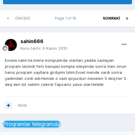
ÖNCEKI
Page 1 of 16
SONRAKI
sahin666
Konu tarihi:
9 Kasım 2010
Evvela salm.he.mene komputerde olanlari yadda saxlayan
proqram lazimdi.Yeni basqasi kompla isleyende sonra men onun
hansi proqram saytlara girdiyimi bilim.Evvel mende vardi sonra
yadimdan cixdi adi.Hemde o vaxt qoyurdun meselen 5 deq.her 5
deq den bir seklini cekirdi.Tapsaniz yaxsi olar.Helelik
Alıntı
Proqramlar telegramda