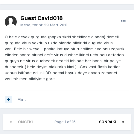
Guest Cavid018
Mesaj tarihi:
29 Mart 2011
O bele deyek qurguda (papka skriti shekilede olanda) demeli
qurguda virus yoxdu,o uzde olanda bildirirki quguda virus
var....Bele bir weydi....papka kotuye oturur silinmir,ve onu zapusk
elinden sonra,birinci defe virus dushse ikinci uchuncu defeden
quguya ne virus duchecek nedeki ichinde her hansi bir pc-ye
dushecek ( bele deyim blokiroka kimi )....Cox vaxt flash kartlar
uchun istifade edilir,HDD-hecmi boyuk deye coxda zemanet
verilmir men bildiyime gore....
Alıntı
ÖNCEKI
Page 1 of 16
SONRAKI