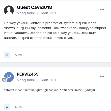
Guest Cavid018
Mesaj tarihi:
28 Mart 2011
Ele wey yoxdur.....Antivirus proqramlar system-e qurulur,sen
Vnewni qurgunu fayl obmennik kimi iwledirsen....mueyyen miqdarli
virtual yaddaw......mence heleki bele wey yoxdur.....maximum
autoran.inf qura bilersen,belke komek eliyer....
Alıntı
PERVIZ459
Mesaj tarihi:
28 Mart 2011
autoran.inf antiautorani qurdugu papkadi? onu nese komekliyideyir?
Alıntı