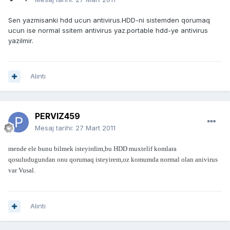
Sen yazmisanki hdd ucun antivirus.HDD-ni sistemden qorumaq
ucun ise normal ssitem antivirus yaz.portable hdd-ye antivirus
yazilmir.
Alıntı
PERVIZ459
Mesaj tarihi:
27 Mart 2011
mende ele bunu bilmek isteyirdim,bu HDD muxtelif komlara
qosuludugundan onu qorumaq isteyirem,oz komumda normal olan anivirus
var Vusal.
Alıntı