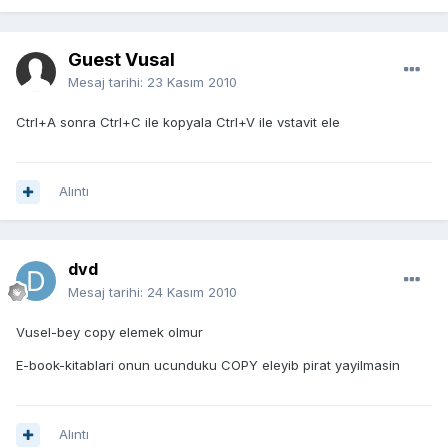
Guest Vusal
Mesaj tarihi:
23 Kasım 2010
Ctrl+A sonra Ctrl+C ile kopyala Ctrl+V ile vstavit ele
Alıntı
dvd
Mesaj tarihi:
24 Kasım 2010
Vusel-bey copy elemek olmur
E-book-kitablari onun ucunduku COPY eleyib pirat yayilmasin
Alıntı