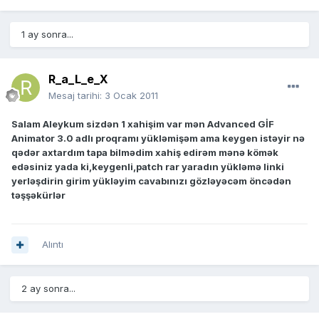
1 ay sonra...
R_a_L_e_X
Mesaj tarihi:
3 Ocak 2011
Salam Aleykum sizdən 1 xahişim var mən Advanced GİF
Animator 3.0 adlı proqramı yükləmişəm ama keygen istəyir nə
qədər axtardım tapa bilmədim xahiş edirəm mənə kömək
edəsiniz yada ki,keygenli,patch rar yaradın yükləmə linki
yerləşdirin girim yükləyim cavabınızı gözləyəcəm öncədən
təşşəkürlər
Alıntı
2 ay sonra...