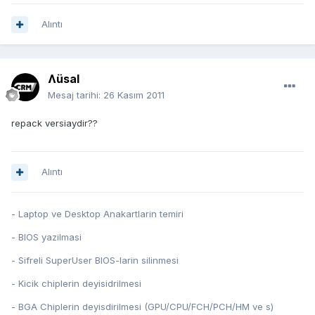
Alıntı
Ʌüsal
Mesaj tarihi:
26 Kasım 2011
repack versiaydir??
Alıntı
- Laptop ve Desktop Anakartlarin temiri
- BIOS yazilmasi
- Sifreli SuperUser BIOS-larin silinmesi
- Kicik chiplerin deyisidrilmesi
- BGA Chiplerin deyisdirilmesi (GPU/CPU/FCH/PCH/HM ve s)