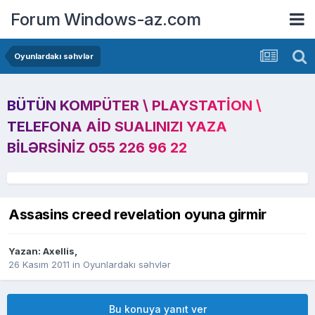
Forum Windows-az.com
Oyunlardakı səhvlər
BÜTÜN KOMPÜTER \ PLAYSTATION \
TELEFONA AID SUALINIZI YAZA
BILƏRSINIZ 055 226 96 22
Assasins creed revelation oyuna girmir
Yazan:
Axellis
,
26 Kasım 2011
in
Oyunlardakı səhvlər
Bu konuya yanıt ver