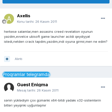
Axellis
Konu tarihi:
26 Kasım 2011
herkese salamlar,men assasins creed revelation oyunun
yazdim,evvelce ubisoft game launcher acildi qeydiyyat
istedi,netden crack tapdim,yazdim,indi oyuna girmir,men ne edim?
Alıntı
Proqramlar telegramda
Guest Enigma
Mesaj tarihi:
26 Kasım 2011
sənin yüklədiyin çox gümanki x64-bitdi yadakı x32-sistemlərin
bitləri yəyqinki uyğunlaşmır