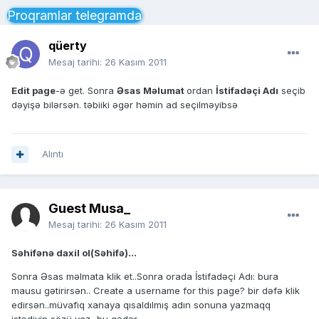
Proqramlar telegramda
qüerty
Mesaj tarihi:
26 Kasım 2011
Edit page
-ə get. Sonra
Əsas Məlumat
ordan
İstifadəçi Adı
seçib
dəyişə bilərsən. təbiiki əgər həmin ad seçilməyibsə
Alıntı
Guest Musa_
Mesaj tarihi:
26 Kasım 2011
Səhifənə daxil ol(Səhifə)...
Sonra Əsas məlmata klik et..Sonra orada İstifadəçi Adı: bura
mausu gətirirsən.. Create a username for this page? bir dəfə klik
edirsən..müvafiq xanaya qısaldılmış adın sonuna yazmaqq