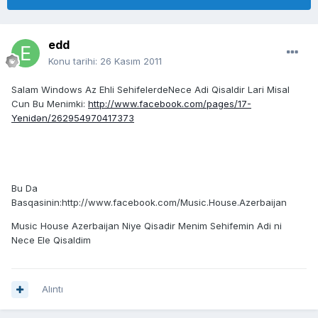
edd
Konu tarihi:
26 Kasım 2011
Salam Windows Az Ehli SehifelerdeNece Adi Qisaldir Lari Misal
Cun Bu Menimki:
http://www.facebook.com/pages/17-
Yenidən/262954970417373
Bu Da
Basqasinin:http://www.facebook.com/Music.House.Azerbaijan
Music House Azerbaijan Niye Qisadir Menim Sehifemin Adi ni
Nece Ele Qisaldim
Alıntı