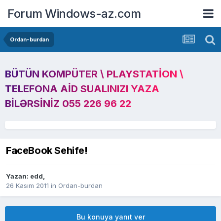
Forum Windows-az.com
Ordan-burdan
BÜTÜN KOMPÜTER \ PLAYSTATION \
TELEFONA AID SUALINIZI YAZA
BILƏRSINIZ 055 226 96 22
FaceBook Sehife!
Yazan:
edd
,
26 Kasım 2011
in
Ordan-burdan
Bu konuya yanıt ver