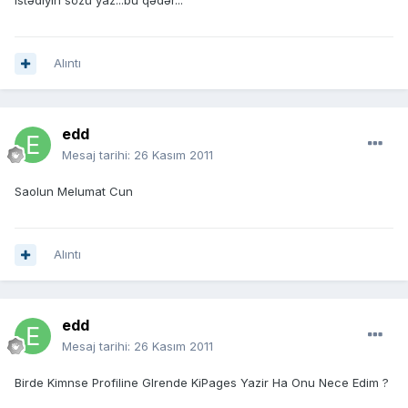
istədiyin sözü yaz...bu qədər...
Alıntı
edd
Mesaj tarihi:
26 Kasım 2011
Saolun Melumat Cun
Alıntı
edd
Mesaj tarihi:
26 Kasım 2011
Birde Kimnse Profiline GIrende KiPages Yazir Ha Onu Nece Edim ?