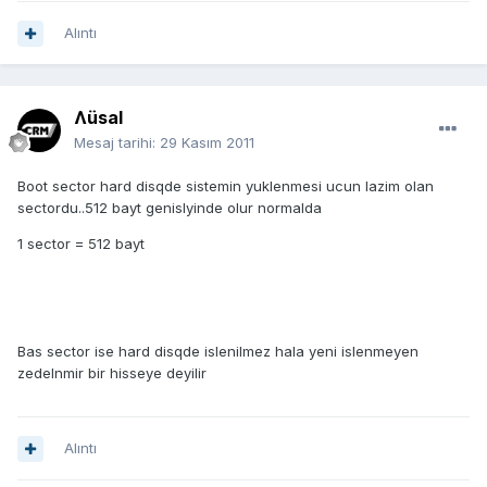
Alıntı
Ʌüsal
Mesaj tarihi:
29 Kasım 2011
Boot sector hard disqde sistemin yuklenmesi ucun lazim olan
sectordu..512 bayt genislyinde olur normalda
1 sector = 512 bayt
Bas sector ise hard disqde islenilmez hala yeni islenmeyen
zedelnmir bir hisseye deyilir
Alıntı