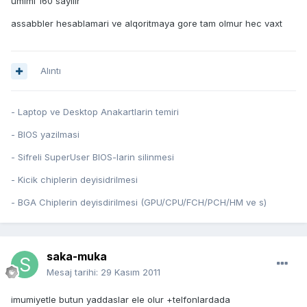
umimi 160 sayilir
assabbler hesablamari ve alqoritmaya gore tam olmur hec vaxt
Alıntı
- Laptop ve Desktop Anakartlarin temiri
- BIOS yazilmasi
- Sifreli SuperUser BIOS-larin silinmesi
- Kicik chiplerin deyisidrilmesi
- BGA Chiplerin deyisdirilmesi (GPU/CPU/FCH/PCH/HM ve s)
saka-muka
Mesaj tarihi:
29 Kasım 2011
imumiyetle butun yaddaslar ele olur +telfonlardada