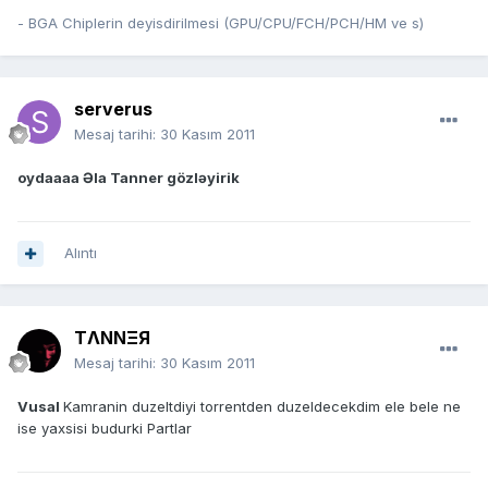
- BGA Chiplerin deyisdirilmesi (GPU/CPU/FCH/PCH/HM ve s)
serverus
Mesaj tarihi:
30 Kasım 2011
oydaaaa Əla Tanner gözləyirik
Alıntı
TΛNNΞЯ
Mesaj tarihi:
30 Kasım 2011
Vusal
Kamranin duzeltdiyi torrentden duzeldecekdim ele bele ne
ise yaxsisi budurki Partlar