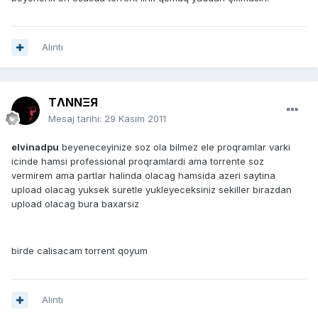
Alıntı
TΛNNΞЯ
Mesaj tarihi:
29 Kasım 2011
elvinadpu
beyeneceyinize soz ola bilmez ele proqramlar varki
icinde hamsi professional proqramlardi ama torrente soz
vermirem ama partlar halinda olacag hamsida azeri saytina
upload olacag yuksek suretle yukleyeceksiniz sekiller birazdan
upload olacag bura baxarsiz
birde calisacam torrent qoyum
Alıntı