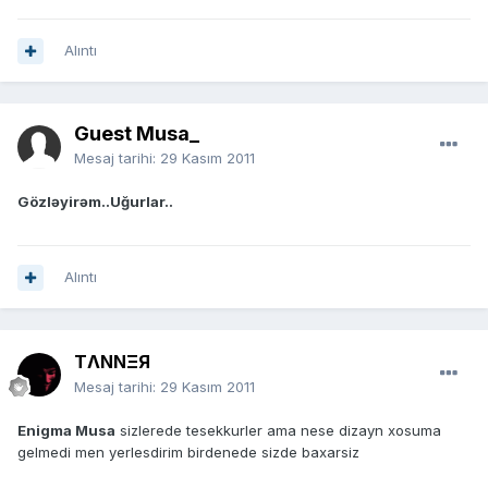
Alıntı
Guest Musa_
Mesaj tarihi:
29 Kasım 2011
Gözləyirəm..Uğurlar..
Alıntı
TΛNNΞЯ
Mesaj tarihi:
29 Kasım 2011
Enigma Musa
sizlerede tesekkurler ama nese dizayn xosuma
gelmedi men yerlesdirim birdenede sizde baxarsiz