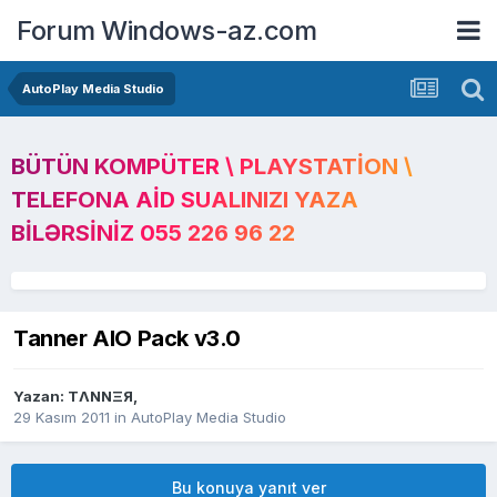
Forum Windows-az.com
AutoPlay Media Studio
BÜTÜN KOMPÜTER \ PLAYSTATION \
TELEFONA AID SUALINIZI YAZA
BILƏRSINIZ 055 226 96 22
Tanner AIO Pack v3.0
Yazan:
TΛNNΞЯ
,
29 Kasım 2011
in
AutoPlay Media Studio
Bu konuya yanıt ver