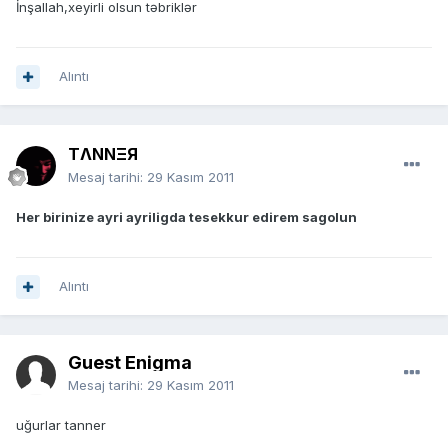
İnşallah,xeyirli olsun təbriklər
Alıntı
TΛNNΞЯ
Mesaj tarihi:
29 Kasım 2011
Her birinize ayri ayriligda tesekkur edirem sagolun
Alıntı
Guest Enigma
Mesaj tarihi:
29 Kasım 2011
uğurlar tanner