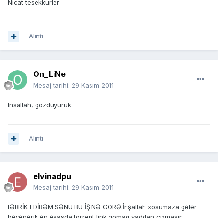
Nicat tesekkurler
Alıntı
On_LiNe
Mesaj tarihi:
29 Kasım 2011
Insallah, gozduyuruk
Alıntı
elvinadpu
Mesaj tarihi:
29 Kasım 2011
tƏBRİK EDİRƏM SƏNU BU İŞİNƏ GORƏ.İnşallah xosumaza gələr
bəyənərik ən əsasda torrent link qomaq yaddan çıxmasın.