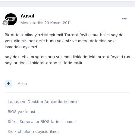
Ʌüsal
Mesaj tarihi:
29 Kasım 2011
Bir defelik bilmeyinzi isteyiremii Torrent fayli olmur bizim saytda
yeni alinmir...her defe bunu yazirsiz ve mene defeelrle sexsi
ismaricla ayzirszi
saytdaki ebzi programlarin yukleme linklerindeki torrent faylalri rus
saytlaridnaki linklerdi..ordan istifade edilir
Alıntı
- Laptop ve Desktop Anakartlarin temiri
- BIOS yazilmasi
- Sifreli SuperUser BIOS-larin silinmesi
- Kicik chiplerin deyisidrilmesi