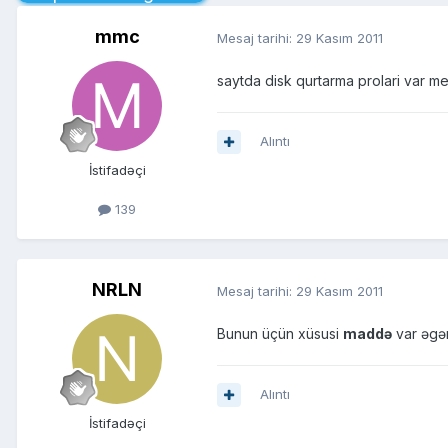
mmc
Mesaj tarihi:
29 Kasım 2011
saytda disk qurtarma prolari var m
Alıntı
İstifadəçi
139
NRLN
Mesaj tarihi:
29 Kasım 2011
Bunun üçün xüsusi
maddə
var əgər
Alıntı
İstifadəçi