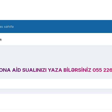
s səhifə
s
A AID SUALINIZI YAZA BILƏRSINIZ 055 226