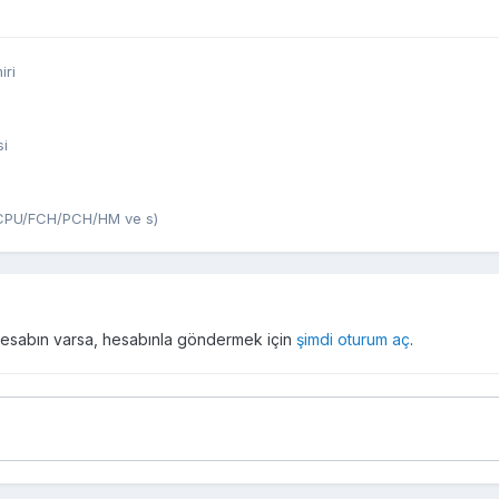
iri
si
U/CPU/FCH/PCH/HM ve s)
r hesabın varsa, hesabınla göndermek için
şimdi oturum aç
.