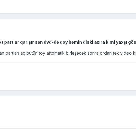
 partlar qarışır sən dvd-də qoy həmin diski axıra kimi yaxşı gös
an partları aç bütün toy aftomatik birləşəcək sonra ordan tək video ki