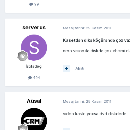
99
serverus
Mesaj tarihi:
29 Kasım 2011
Kasetdən dikə köçürəndə çox vaxt
nero vision ilə diskdə çox əhcimi ol
İstifadəçi
Alıntı
494
Ʌüsal
Mesaj tarihi:
29 Kasım 2011
video kaste yoxsa dvd diskdedir