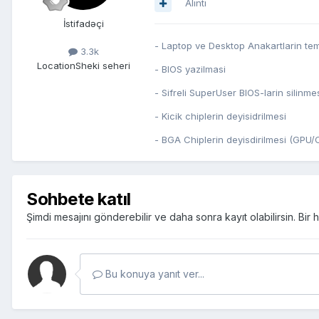
Alıntı
İstifadəçi
- Laptop ve Desktop Anakartlarin tem
3.3k
Location
Sheki seheri
- BIOS yazilmasi
- Sifreli SuperUser BIOS-larin silinme
- Kicik chiplerin deyisidrilmesi
- BGA Chiplerin deyisdirilmesi (GP
Sohbete katıl
Şimdi mesajını gönderebilir ve daha sonra kayıt olabilirsin. Bi
Bu konuya yanıt ver...