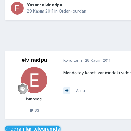
Yazan:
elvinadpu
,
29 Kasım 2011
in
Ordan-burdan
elvinadpu
Konu tarihi:
29 Kasım 2011
Məndə toy kaseti var icindeki vide
Alıntı
İstifadəçi
63
Proqramlar telegramda