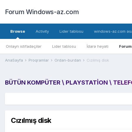
Forum Windows-az.com
Browse
Activity
Lider tablosu
windows-az.com əsa
Onlayn istifadəçilər
Lider tablosu
İdarə heyəti
Forum
AnaSayfa
Proqramlar
Ordan-burdan
Cızılmış disk
BÜTÜN KOMPÜTER \ PLAYSTATION \ TELEFON
Cızılmış disk