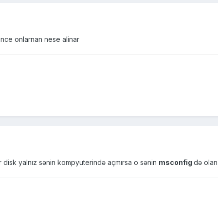
ence onlarnan nese alinar
 disk yalnız sənin kompyuterində açmırsa o sənin
msconfig
də olan