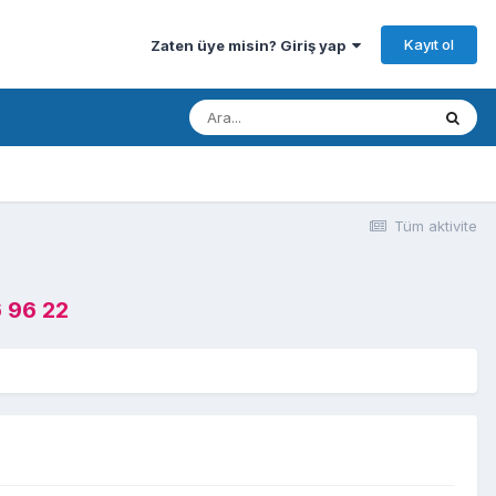
Kayıt ol
Zaten üye misin? Giriş yap
Tüm aktivite
 96 22