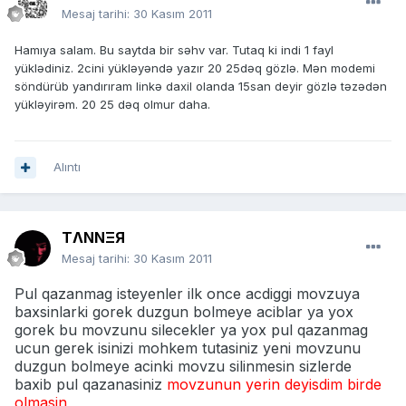
Mesaj tarihi:
30 Kasım 2011
Hamıya salam. Bu saytda bir səhv var. Tutaq ki indi 1 fayl
yüklədiniz. 2cini yükləyəndə yazır 20 25dəq gözlə. Mən modemi
söndürüb yandırıram linkə daxil olanda 15san deyir gözlə təzədən
yükləyirəm. 20 25 dəq olmur daha.
Alıntı
TΛNNΞЯ
Mesaj tarihi:
30 Kasım 2011
Pul qazanmag isteyenler ilk once acdiggi movzuya
baxsinlarki gorek duzgun bolmeye aciblar ya yox
gorek bu movzunu silecekler ya yox pul qazanmag
ucun gerek isinizi mohkem tutasiniz yeni movzunu
duzgun bolmeye acinki movzu silinmesin sizlerde
baxib pul qazanasiniz
movzunun yerin deyisdim birde
olmasin