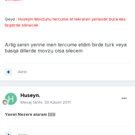
Qeyd :
Huseyin Movzunu tercume et tekraren yerlesdir bura eks
teqdirde silinecek
Artig senin yerine men tercume etdim birde turk veya
basqa dillerde movzu olsa silecem
Alıntı
Huseyn.
Mesaj tarihi:
30 Kasım 2011
Yaxwi Nezere alaram )))))