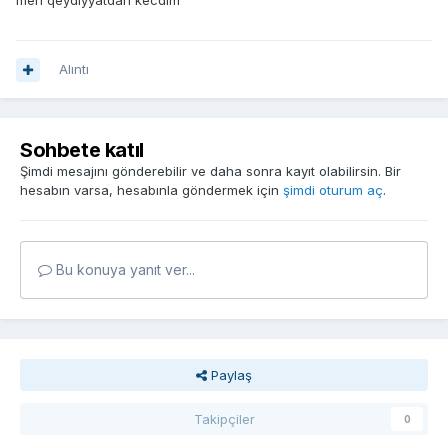
men qeydiyyatdan kecdim
Alıntı
Sohbete katıl
Şimdi mesajını gönderebilir ve daha sonra kayıt olabilirsin. Bir
hesabın varsa, hesabınla göndermek için
şimdi oturum aç
.
Bu konuya yanıt ver...
Paylaş
Takipçiler
0