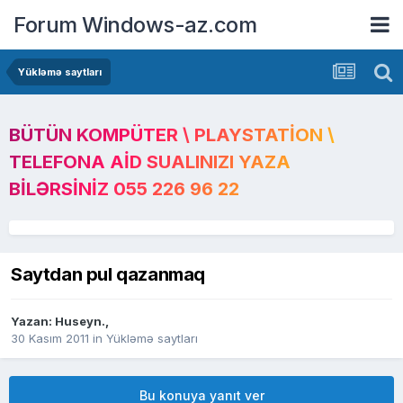
Forum Windows-az.com
Yükləmə saytları
BÜTÜN KOMPÜTER \ PLAYSTATION \
TELEFONA AID SUALINIZI YAZA
BILƏRSINIZ 055 226 96 22
Saytdan pul qazanmaq
Yazan:
Huseyn.
,
30 Kasım 2011
in
Yükləmə saytları
Bu konuya yanıt ver