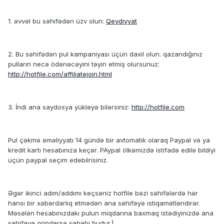
1. əvvəl bu səhifədən üzv olun:
Qeydiyyat
2. Bu səhifədən pul kampaniyası üçün daxil olun. qazandığınız
pulların necə ödənəcəyini təyin etmiş olursunuz:
http://hotfile.com/affiliatejoin.html
3. İndi ana saydosya yükləyə bilərsiniz:
http://hotfile.com
Pul çəkmə əməliyyatı 14 gündə bir avtomatik olaraq Paypal və ya
kredit kartı hesabınıza keçər. PAypal ölkəmizdə istifadə edilə bildiyi
üçün paypal seçim edebilrisiniz.
Əgər ikinci adım/addımı keçsəniz hotfile bəzi səhifələrdə hər
hansı bir xəbərdarlıq etmədən ana səhifəyə istiqamətləndirər.
Məsələn hesabınızdakı pulun miqdarına baxmaq istədiyinizdə ana
səhifəyə göndərsə səbəbi budur.]