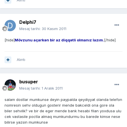
Alıntı
Delphi7
Mesaj tarihi:
30 Kasım 2011
[hide]
Mövzunu açarkən bir az diqqətli olmanız lazım.
[/hide]
Alıntı
busuper
Mesaj tarihi:
1 Aralık 2011
salam dostlar mumkunse deyin paypalda qeydiyyat olanda telefon
nomresin sehv oldugun gosterir mende bakceldi ona gore ola
biler sehvlik? ve bir de eger mende bank hesabi filan yoxdusa ulu
cek vastasile poctla almaq mumkundurmu bu barede kimse nese
bilirse yazsin mumkunse