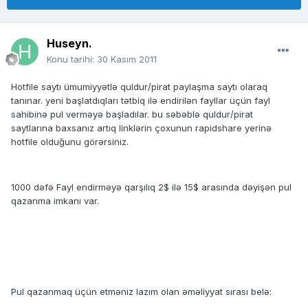
Huseyn.
Konu tarihi:
30 Kasım 2011
Hotfile saytı ümumiyyətlə quldur/pirat paylaşma saytı olaraq
tanınar. yeni başlatdıqları tətbiq ilə endirilən fayllar üçün fayl
sahibinə pul verməyə başladılar. bu səbəblə quldur/pirat
saytlarına baxsanız artıq linklərin çoxunun rapidshare yerinə
hotfile olduğunu görərsiniz.
1000 dəfə Fayl endirməyə qarşılıq 2$ ilə 15$ arasında dəyişən pul
qazanma imkanı var.
Pul qazanmaq üçün etməniz lazım olan əməliyyat sırası belə: