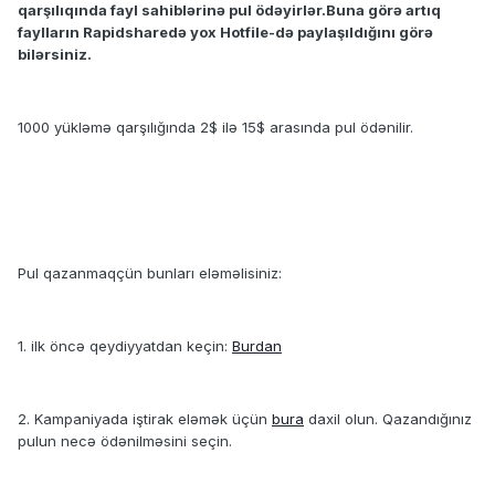
qarşılıqında fayl sahiblərinə pul ödəyirlər.Buna görə artıq
faylların Rapidsharedə yox Hotfile-də paylaşıldığını görə
bilərsiniz.
1000 yükləmə qarşılığında 2$ ilə 15$ arasında pul ödənilir.
Pul qazanmaqçün bunları eləməlisiniz:
1. ilk öncə qeydiyyatdan keçin:
Burdan
2. Kampaniyada iştirak eləmək üçün
bura
daxil olun. Qazandığınız
pulun necə ödənilməsini seçin.