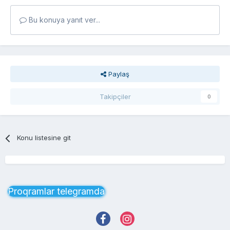
Bu konuya yanıt ver...
Paylaş
Takipçiler
0
Konu listesine git
Proqramlar telegramda