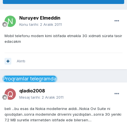
Nuruyev Elmeddin
Konu tarihi:
2 Aralık 2011
Mobil telefonu modem kimi istifadə etməklə 3G xidməti sürətə təsir
edəcəkm
Alıntı
Proqramlar telegramda
qladio2008
Mesaj tarihi:
2 Aralık 2011
beli ...bu esas da Nokia modellerine aiddi...Nokia Ovi Suite ni
qosdqdan..sonra modeminde driverini yazdiqdan...sonra 3G yeniki
7.2 MB suretle internetden istifade ede bilersen....