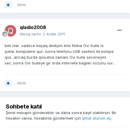
Alıntı
qladio2008
Mesaj tarihi:
2 Aralık 2011
beli olar...sadece bayaq dediyim kimi Nokia Ovi Suite ni
yukle..komputere qur...sonra telefonu USB vasitesi ile kompa
qos...ancaq burda qosulma zamani Ovi Suite seceneyini
sec..sonra Ovi Suiteye gir orda internete baglan sozunu vur...
Alıntı
Sohbete katıl
Şimdi mesajını gönderebilir ve daha sonra kayıt olabilirsin. Bir
hesabın varsa, hesabınla göndermek için
şimdi oturum aç
.