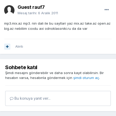
Guest rauf7
Mesaj tarihi:
6 Aralık 2011
mp3.mix.az mp3. nin dali ile bu saytlari yaz mix.az take.az open.az
big.az nebiliim coxdu axi odnoklassniki.ru da da var
Alıntı
Sohbete katıl
Şimdi mesajını gönderebilir ve daha sonra kayıt olabilirsin. Bir
hesabın varsa, hesabınla göndermek için
şimdi oturum aç
.
Bu konuya yanıt ver...