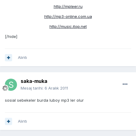
http://mpleer.ru
http://mp3-online.com.ua
http://music.itop.net
[/hide]
Alıntı
saka-muka
Mesaj tarihi:
6 Aralık 2011
sosial sebekeler burda luboy mp3 ler olur
Alıntı