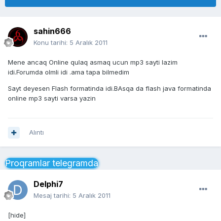
sahin666
Konu tarihi:
5 Aralık 2011
Mene ancaq Online qulaq asmaq ucun mp3 sayti lazim
idi.Forumda olmli idi .ama tapa bilmedim
Sayt deyesen Flash formatinda idi.BAsqa da flash java formatinda
online mp3 sayti varsa yazin
Alıntı
Proqramlar telegramda
Delphi7
Mesaj tarihi:
5 Aralık 2011
[hide]