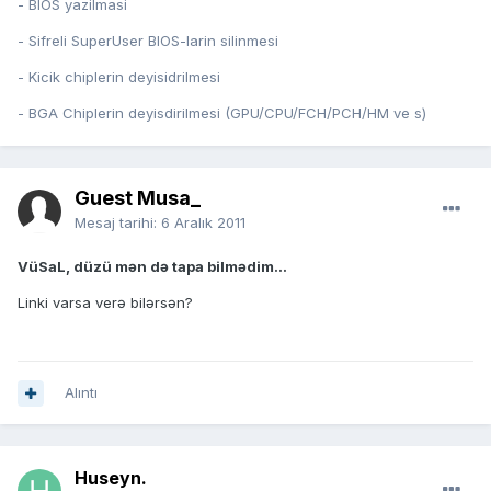
- BIOS yazilmasi
- Sifreli SuperUser BIOS-larin silinmesi
- Kicik chiplerin deyisidrilmesi
- BGA Chiplerin deyisdirilmesi (GPU/CPU/FCH/PCH/HM ve s)
Guest Musa_
Mesaj tarihi:
6 Aralık 2011
VüSaL, düzü mən də tapa bilmədim...
Linki varsa verə bilərsən?
Alıntı
Huseyn.