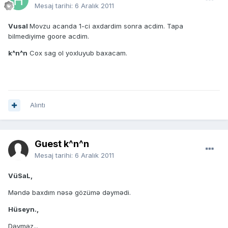
Mesaj tarihi:
6 Aralık 2011
Vusal
Movzu acanda 1-ci axdardim sonra acdim. Tapa
bilmediyime goore acdim.
k^n^n
Cox sag ol yoxluyub baxacam.
Alıntı
Guest k^n^n
Mesaj tarihi:
6 Aralık 2011
VüSaL,
Məndə baxdım nəsə gözümə dəymədi.
Hüseyn.,
Dəyməz...