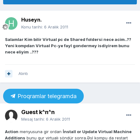
Huseyn.
Konu tarihi:
6 Aralık 2011
Salamlar Kim bilir Virtual pc de Shared foldersi nece acim..??
Yeni kompdan Virtual Pc-ye fayl gondermey isdiyirem bunu
nece eliyim ..???
Alıntı
Proqramlar telegramda
Guest k^n^n
Mesaj tarihi:
6 Aralık 2011
Action
menyusuna gir ordan
İnstall or Update Virtual Machine
Additions
bunu qur virtualı söndür sonra.Əsl kompu da restart