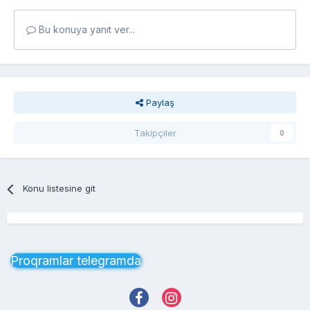
Bu konuya yanıt ver...
Paylaş
Takipçiler
0
Konu listesine git
Proqramlar telegramda