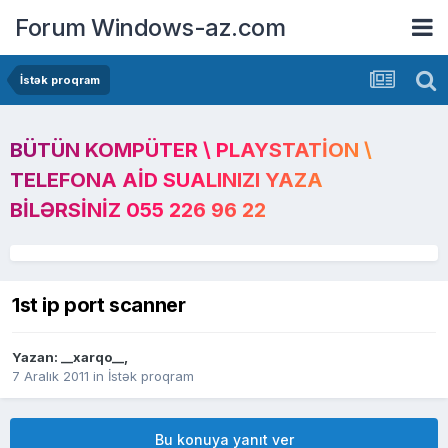
Forum Windows-az.com
İstək proqram
BÜTÜN KOMPÜTER \ PLAYSTATION \
TELEFONA AID SUALINIZI YAZA
BILƏRSINIZ 055 226 96 22
1st ip port scanner
Yazan:
__xarqo__
,
7 Aralık 2011
in
İstək proqram
Bu konuya yanıt ver