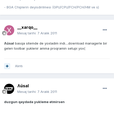
- BGA Chiplerin deyisdirilmesi (GPU/CPU/FCH/PCH/HM ve s)
__xarqo__
Mesaj tarihi:
7 Aralık 2011
Ʌüsal
basqa sitemde de yoxladim indi....download managerle bir
gelen toolbar yuklenir amma proqramin setupi yox(
Alıntı
Ʌüsal
Mesaj tarihi:
7 Aralık 2011
duzgun qaydada yukleme etmirsen