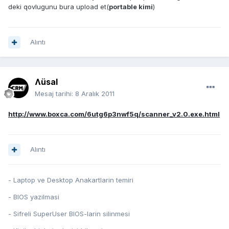
deki qovlugunu bura upload et(
portable kimi
)
Alıntı
Ʌüsal
Mesaj tarihi:
8 Aralık 2011
http://www.boxca.com/6utg6p3nwf5q/scanner_v2.0.exe.html
Alıntı
- Laptop ve Desktop Anakartlarin temiri
- BIOS yazilmasi
- Sifreli SuperUser BIOS-larin silinmesi