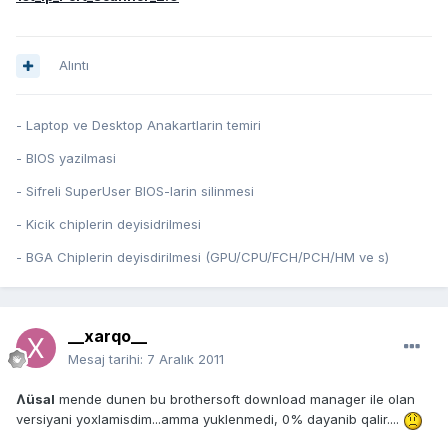
Alıntı
- Laptop ve Desktop Anakartlarin temiri
- BIOS yazilmasi
- Sifreli SuperUser BIOS-larin silinmesi
- Kicik chiplerin deyisidrilmesi
- BGA Chiplerin deyisdirilmesi (GPU/CPU/FCH/PCH/HM ve s)
__xarqo__
Mesaj tarihi:
7 Aralık 2011
Ʌüsal
mende dunen bu brothersoft download manager ile olan
versiyani yoxlamisdim...amma yuklenmedi, 0% dayanib qalir....