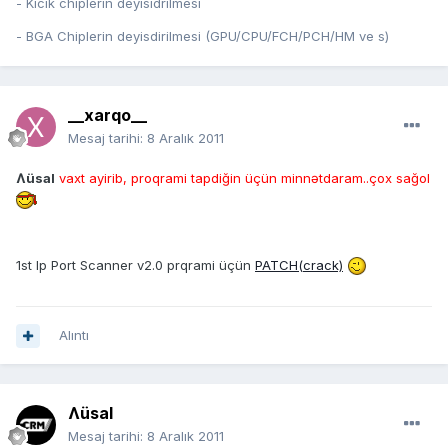
- Kicik chiplerin deyisidrilmesi
- BGA Chiplerin deyisdirilmesi (GPU/CPU/FCH/PCH/HM ve s)
__xarqo__
Mesaj tarihi:
8 Aralık 2011
Ʌüsal
vaxt ayirib, proqrami tapdiğin üçün minnətdaram..çox sağol
1st Ip Port Scanner v2.0 prqrami üçün
PATCH(crack)
Alıntı
Ʌüsal
Mesaj tarihi:
8 Aralık 2011