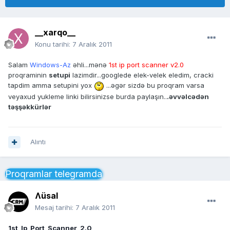
__xarqo__
Konu tarihi:
7 Aralık 2011
Salam
Windows-Az
əhli...mənə
1st ip port scanner v2.0
proqraminin
setupi
lazimdir...googlede elek-velek eledim, cracki
tapdim amma setupini yox
...əgər sizdə bu proqram varsa
veyaxud yukleme linki bilirsinizse burda paylaşın..
.əvvəlcədən
təşşəkkürlər
Alıntı
Proqramlar telegramda
Ʌüsal
Mesaj tarihi:
7 Aralık 2011
1st_Ip_Port_Scanner_2.0