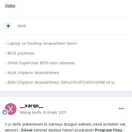
Video
Alıntı
- Laptop ve Desktop Anakartlarin temiri
- BIOS yazilmasi
- Sifreli SuperUser BIOS-larin silinmesi
- Kicik chiplerin deyisidrilmesi
- BGA Chiplerin deyisdirilmesi (GPU/CPU/FCH/PCH/HM ve s)
__xarqo__
Mesaj tarihi:
8 Aralık 2011
1-ci defe yuklemirem ki..herseyi duzgun edirem..nese problem var,
alinmir(...
Ʌüsal
zehmet deyilse hemin proqramin
Program Files
-