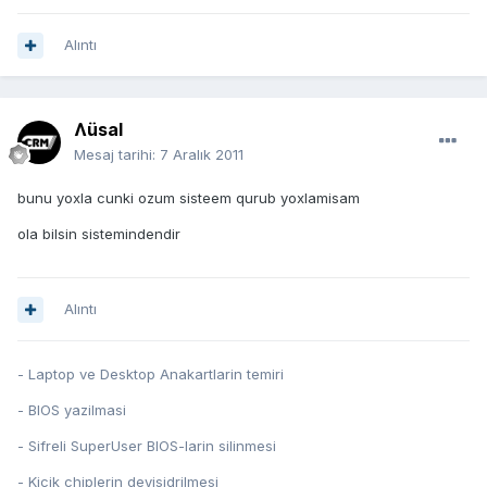
Alıntı
Ʌüsal
Mesaj tarihi:
7 Aralık 2011
bunu yoxla cunki ozum sisteem qurub yoxlamisam
ola bilsin sistemindendir
Alıntı
- Laptop ve Desktop Anakartlarin temiri
- BIOS yazilmasi
- Sifreli SuperUser BIOS-larin silinmesi
- Kicik chiplerin deyisidrilmesi