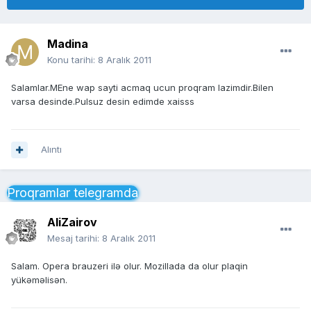
Madina
Konu tarihi:
8 Aralık 2011
Salamlar.MEne wap sayti acmaq ucun proqram lazimdir.Bilen
varsa desinde.Pulsuz desin edimde xaisss
Alıntı
Proqramlar telegramda
AliZairov
Mesaj tarihi:
8 Aralık 2011
Salam. Opera brauzeri ilə olur. Mozillada da olur plaqin
yükəməlisən.