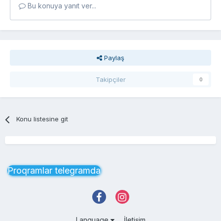
Bu konuya yanıt ver...
Paylaş
Takipçiler
0
Konu listesine git
Proqramlar telegramda
Language
İletişim