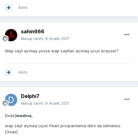
Alıntı
sahin666
Mesaj tarihi:
8 Aralık 2011
Wap sayt acmaq yoxsa wap saytlari acmaq ucun brauzer?
Alıntı
Delphi7
Mesaj tarihi:
8 Aralık 2011
[hide]
madina,
wap sayt açmaq üçün Pearl proqramlama dilini də bilməlisiz.
[/hide]