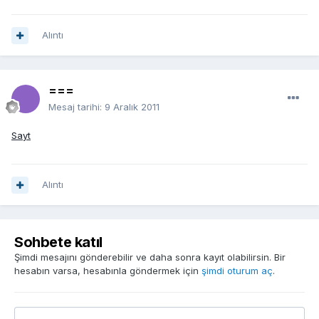
Alıntı
===
Mesaj tarihi:
9 Aralık 2011
Sayt
Alıntı
Sohbete katıl
Şimdi mesajını gönderebilir ve daha sonra kayıt olabilirsin. Bir
hesabın varsa, hesabınla göndermek için
şimdi oturum aç
.