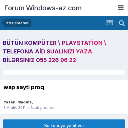
Forum Windows-az.com
İstək proqram
BÜTÜN KOMPÜTER \ PLAYSTATION \
TELEFONA AID SUALINIZI YAZA
BILƏRSINIZ 055 226 96 22
wap sayti proq
Yazan:
Madina
,
8 Aralık 2011
in
İstək proqram
Bu konuya yanıt ver