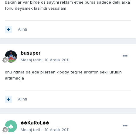
baxanlar var birde oz saytini reklam etme bursa sadece deki arxa
fonu deyismek lazimdi vessalam
Alıntı
busuper
Mesaj tarihi:
10 Aralık 2011
onu htmlla da ede bilersen <body. teqine arxafon sekil urulun
artirmaqla
Alıntı
♣♣KaRoL♣♣
Mesaj tarihi:
10 Aralık 2011