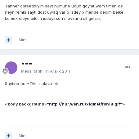
Tanner gorseddiyim sayt numune ucun qoymuwam ! men de
neyniremki sayti dost uwaq var o isdeyib mende dedim belke
komek eleye bildim isdeyirsen movzunu sil getsin.
Alıntı
===
Mesaj tarihi:
11 Aralık 2011
Saytına bu HTML-i əlavə et:
<body background="
http://nur.wen.ru/xidmet/fon18.gif">
Alıntı