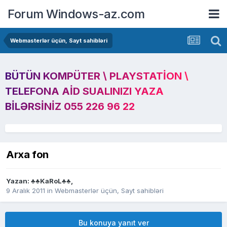
Forum Windows-az.com
Webmasterlər üçün, Sayt sahibləri
BÜTÜN KOMPÜTER \ PLAYSTATION \
TELEFONA AID SUALINIZI YAZA
BILƏRSINIZ 055 226 96 22
Arxa fon
Yazan:
♣♣KaRoL♣♣
,
9 Aralık 2011
in
Webmasterlər üçün, Sayt sahibləri
Bu konuya yanıt ver