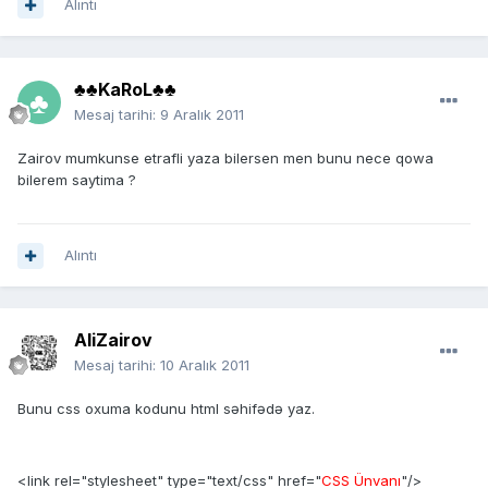
Alıntı
♣♣KaRoL♣♣
Mesaj tarihi:
9 Aralık 2011
Zairov mumkunse etrafli yaza bilersen men bunu nece qowa
bilerem saytima ?
Alıntı
AliZairov
Mesaj tarihi:
10 Aralık 2011
Bunu css oxuma kodunu html səhifədə yaz.
<link rel="stylesheet" type="text/css" href="
CSS Ünvanı
"/>