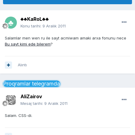
♣♣KaRoL♣♣
Konu tarihi:
9 Aralık 2011
Salamlar men wen ru ile sayt acmiwam amaki arxa fonunu nece
Bu sayt kimi ede bilerem
?
Alıntı
Proqramlar telegramda
AliZairov
Mesaj tarihi:
9 Aralık 2011
Salam. CSS-di.