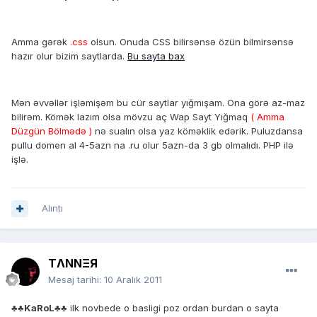
Amma gərək
.css
olsun. Onuda CSS bilirsənsə özün bilmirsənsə
hazır olur bizim saytlarda.
Bu sayta bax
Mən əvvəllər işləmişəm bu cür saytlar yığmışam. Ona görə az-maz
bilirəm. Kömək lazım olsa mövzu aç Wap Sayt Yığmaq
( Amma
Düzgün Bölmədə )
nə sualın olsa yaz köməklik edərik. Puluzdansa
pullu domen al 4-5azn na .ru olur 5azn-da 3 gb olmalıdı. PHP ilə
işlə.
Alıntı
TΛNNΞЯ
Mesaj tarihi:
10 Aralık 2011
♣♣KaRoL♣♣
ilk novbede o basligi poz ordan burdan o sayta