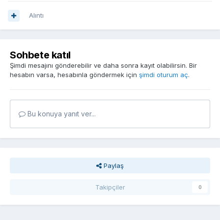
Alıntı
Sohbete katıl
Şimdi mesajını gönderebilir ve daha sonra kayıt olabilirsin. Bir
hesabın varsa, hesabınla göndermek için
şimdi oturum aç
.
Bu konuya yanıt ver...
Paylaş
Takipçiler
0