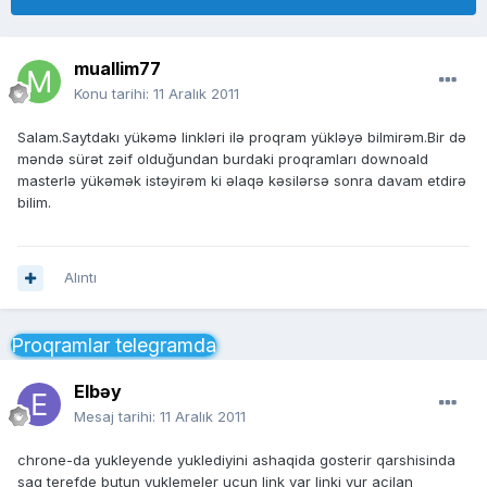
muallim77
Konu tarihi:
11 Aralık 2011
Salam.Saytdakı yükəmə linkləri ilə proqram yükləyə bilmirəm.Bir də
məndə sürət zəif olduğundan burdaki proqramları downoald
masterlə yükəmək istəyirəm ki əlaqə kəsilərsə sonra davam etdirə
bilim.
Alıntı
Proqramlar telegramda
Elbəy
Mesaj tarihi:
11 Aralık 2011
chrone-da yukleyende yuklediyini ashaqida gosterir qarshisinda
saq terefde butun yuklemeler ucun link var linki vur acilan