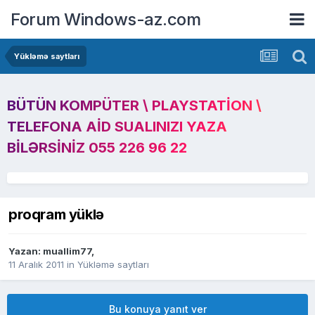
Forum Windows-az.com
Yükləmə saytları
BÜTÜN KOMPÜTER \ PLAYSTATION \
TELEFONA AID SUALINIZI YAZA
BILƏRSINIZ 055 226 96 22
proqram yüklə
Yazan:
muallim77
,
11 Aralık 2011
in
Yükləmə saytları
Bu konuya yanıt ver