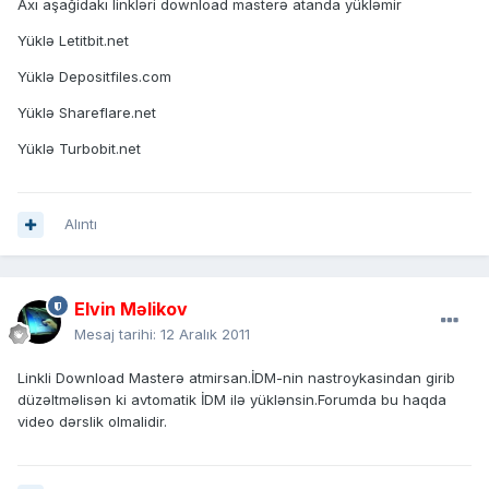
Axı aşağidakı linkləri download masterə atanda yükləmir
Yüklə Letitbit.net
Yüklə Depositfiles.com
Yüklə Shareflare.net
Yüklə Turbobit.net
Alıntı
Elvin Məlikov
Mesaj tarihi:
12 Aralık 2011
Linkli Download Masterə atmirsan.İDM-nin nastroykasindan girib
düzəltməlisən ki avtomatik İDM ilə yüklənsin.Forumda bu haqda
video dərslik olmalidir.