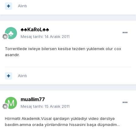
Alıntı
♣♣KaRoL♣♣
Mesaj tarihi:
14 Aralık 2011
Torrentlede iwleye bilersen kesilse tezden yuklemek olur cox
asandir.
Alıntı
muallim77
Mesaj tarihi:
15 Aralık 2011
Hörmətli Akademik.Vüsal qardaşın yüklədiyi video dərsliyə
baxdim.amma orada yönləndirmə hissəsini başa düşmədim...