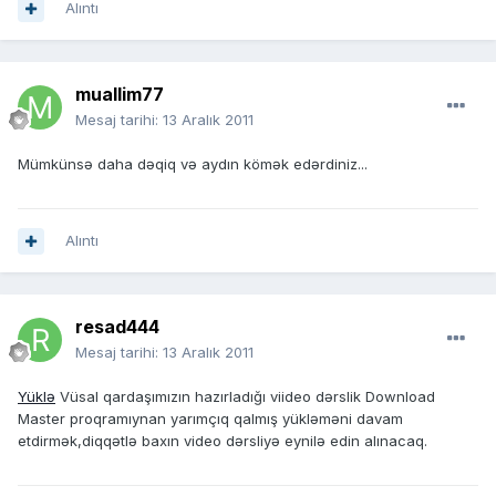
Alıntı
muallim77
Mesaj tarihi:
13 Aralık 2011
Mümkünsə daha dəqiq və aydın kömək edərdiniz...
Alıntı
resad444
Mesaj tarihi:
13 Aralık 2011
Yüklə
Vüsal qardaşımızın hazırladığı viideo dərslik Download
Master proqramıynan yarımçıq qalmış yükləməni davam
etdirmək,diqqətlə baxın video dərsliyə eynilə edin alınacaq.