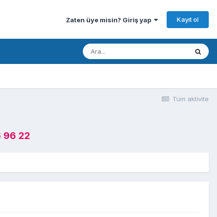
Kayıt ol
Zaten üye misin? Giriş yap
Tüm aktivite
 96 22