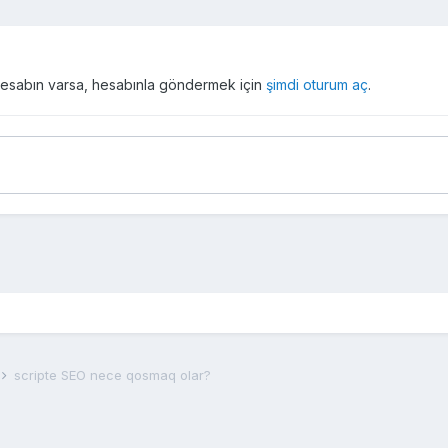
r hesabın varsa, hesabınla göndermek için
şimdi oturum aç
.
scripte SEO nece qosmaq olar?