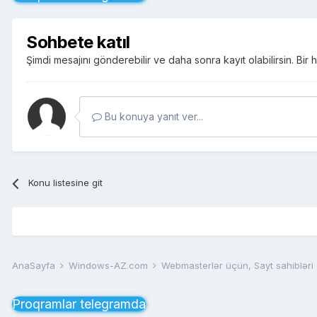
Sohbete katıl
Şimdi mesajını gönderebilir ve daha sonra kayıt olabilirsin. Bi
Bu konuya yanıt ver...
Konu listesine git
AnaSayfa
Windows-AZ.com
Webmasterlər üçün, Sayt sahibləri
Proqramlar telegramda