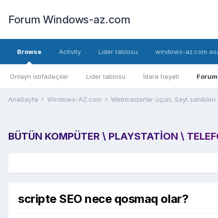
Forum Windows-az.com
Browse
Activity
Lider tablosu
windows-az.com əsa
Onlayn istifadəçilər
Lider tablosu
İdarə heyəti
Forum
AnaSayfa
Windows-AZ.com
Webmasterlər üçün, Sayt sahibləri
BÜTÜN KOMPÜTER \ PLAYSTATION \ TELEFON
scripte SEO nece qosmaq olar?