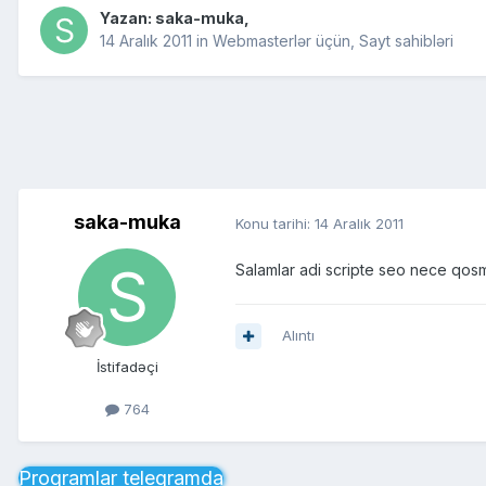
Yazan:
saka-muka
,
14 Aralık 2011
in
Webmasterlər üçün, Sayt sahibləri
saka-muka
Konu tarihi:
14 Aralık 2011
Salamlar adi scripte seo nece qosm
Alıntı
İstifadəçi
764
Proqramlar telegramda