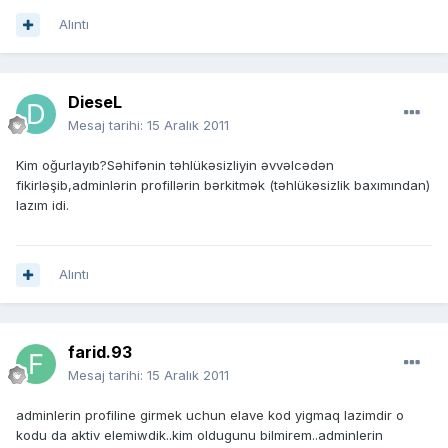
Alıntı
DieseL
Mesaj tarihi:
15 Aralık 2011
Kim oğurlayıb?Səhifənin təhlükəsizliyin əvvəlcədən
fikirləşib,adminlərin profillərin bərkitmək (təhlükəsizlik baxımından)
lazım idi.
Alıntı
farid.93
Mesaj tarihi:
15 Aralık 2011
adminlerin profiline girmek uchun elave kod yigmaq lazimdir o
kodu da aktiv elemiwdik..kim oldugunu bilmirem..adminlerin