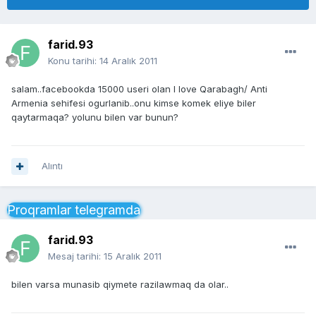
farid.93
Konu tarihi:
14 Aralık 2011
salam..facebookda 15000 useri olan I love Qarabagh/ Anti
Armenia sehifesi ogurlanib..onu kimse komek eliye biler
qaytarmaqa? yolunu bilen var bunun?
Alıntı
Proqramlar telegramda
farid.93
Mesaj tarihi:
15 Aralık 2011
bilen varsa munasib qiymete razilawmaq da olar..