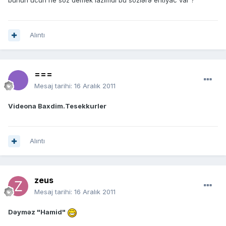
bunun ucun ne soz demek lazimdi bu sözlərə ehtiyac var ?
Alıntı
===
Mesaj tarihi:
16 Aralık 2011
Videona Baxdim.Tesekkurler
Alıntı
zeus
Mesaj tarihi:
16 Aralık 2011
Dəyməz "Hamid"