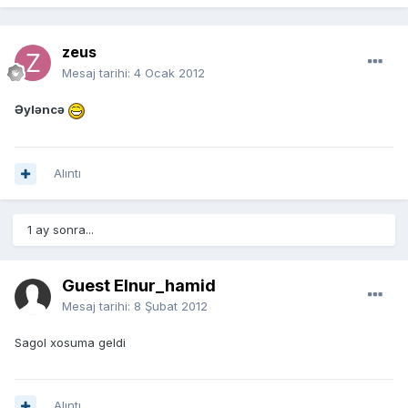
zeus
Mesaj tarihi:
4 Ocak 2012
Əyləncə
Alıntı
1 ay sonra...
Guest Elnur_hamid
Mesaj tarihi:
8 Şubat 2012
Sagol xosuma geldi
Alıntı