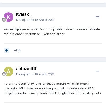
KymaR_
Mesaj tarihi:
19 Aralık 2011
sən multiplayer istiyrsən?oyun orijinaldı o alınanda onun üstündə
mp-nın crackı verilmir onu yenidən alırlar
Alıntı
autozadttt
Mesaj tarihi:
19 Aralık 2011
he online ucun isteyirdim. onsuzda bunun MP sinin cracki
cixmayib . MP olmasi ucun almaq lazimdi. bunuda yalniz ABC
magazalarindan almaq olardi. oda ki baglanibdi, hec yerde yoxdu