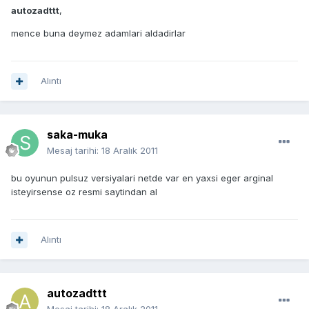
autozadttt
,
mence buna deymez adamlari aldadirlar
Alıntı
saka-muka
Mesaj tarihi:
18 Aralık 2011
bu oyunun pulsuz versiyalari netde var en yaxsi eger arginal
isteyirsense oz resmi saytindan al
Alıntı
autozadttt