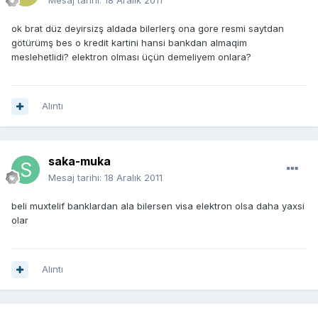
Mesaj tarihi:
18 Aralık 2011
ok brat düz deyirsizş aldada bilerlerş ona gore resmi saytdan
götürümş bes o kredit kartini hansi bankdan almaqim
meslehetlidi? elektron olması üçün demeliyem onlara?
Alıntı
saka-muka
Mesaj tarihi:
18 Aralık 2011
beli muxtelif banklardan ala bilersen visa elektron olsa daha yaxsi
olar
Alıntı