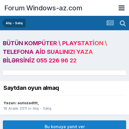
Forum Windows-az.com
Alış - Satış
BÜTÜN KOMPÜTER \ PLAYSTATION \
TELEFONA AID SUALINIZI YAZA
BILƏRSINIZ 055 226 96 22
Saytdan oyun almaq
Yazan:
autozadttt
,
18 Aralık 2011
in
Alış - Satış
Bu konuya yanıt ver