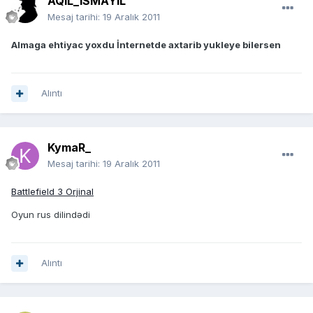
AQIL_ISMAYIL
Mesaj tarihi:
19 Aralık 2011
Almaga ehtiyac yoxdu İnternetde axtarib yukleye bilersen
Alıntı
KymaR_
Mesaj tarihi:
19 Aralık 2011
Battlefield 3 Orjinal
Oyun rus dilindədi
Alıntı