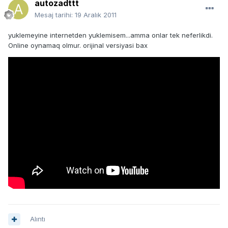
autozadttt
Mesaj tarihi:
19 Aralık 2011
yuklemeyine internetden yuklemisem...amma onlar tek neferlikdi.
Online oynamaq olmur. orijinal versiyasi bax
Alıntı