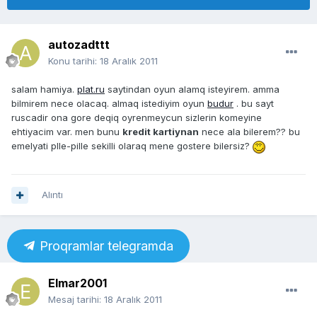
autozadttt
Konu tarihi:
18 Aralık 2011
salam hamiya.
plat.ru
saytindan oyun alamq isteyirem. amma
bilmirem nece olacaq. almaq istediyim oyun
budur
. bu sayt
ruscadir ona gore deqiq oyrenmeycun sizlerin komeyine
ehtiyacim var. men bunu
kredit kartiynan
nece ala bilerem?? bu
emelyati plle-pille sekilli olaraq mene gostere bilersiz?
Alıntı
Proqramlar telegramda
Elmar2001
Mesaj tarihi:
18 Aralık 2011