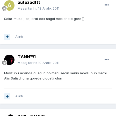
autozadttt
Mesaj tarihi:
18 Aralık 2011
Saka-muka , ok, brat cox sagol meslehete gore ))
Alıntı
TΛNNΞЯ
Mesaj tarihi:
19 Aralık 2011
Movzunu acanda duzgun bolmeni secin senin movzunun metni
Alis Satisdi ona gorede diqqetli olun
Alıntı