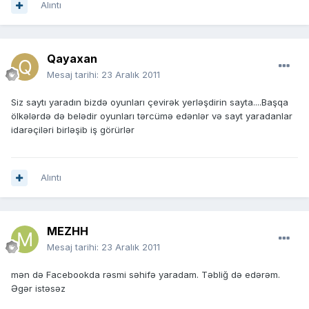
Alıntı
Qayaxan
Mesaj tarihi:
23 Aralık 2011
Siz saytı yaradın bizdə oyunları çevirək yerləşdirin sayta....Başqa
ölkələrdə də belədir oyunları tərcümə edənlər və sayt yaradanlar
idarəçiləri birləşib iş görürlər
Alıntı
MEZHH
Mesaj tarihi:
23 Aralık 2011
mən də Facebookda rəsmi səhifə yaradam. Təbliğ də edərəm.
Əgər istəsəz