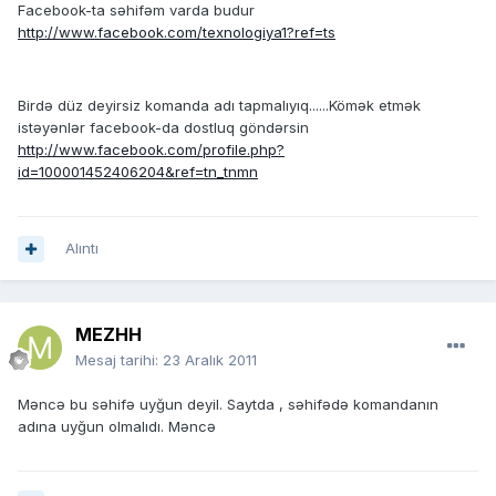
Facebook-ta səhifəm varda budur
http://www.facebook.com/texnologiya1?ref=ts
Birdə düz deyirsiz komanda adı tapmalıyıq......Kömək etmək
istəyənlər facebook-da dostluq göndərsin
http://www.facebook.com/profile.php?
id=100001452406204&ref=tn_tnmn
Alıntı
MEZHH
Mesaj tarihi:
23 Aralık 2011
Məncə bu səhifə uyğun deyil. Saytda , səhifədə komandanın
adına uyğun olmalıdı. Məncə