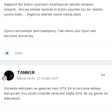
Sağolun! Biz bütün oyunların Azərbaycan dilində olmasını
istəyirik....Ancaq kömək lazımdır ki bütün oyunları tez bir vaxtda
çevirə bilək.......İngilizcə bilənlər mənə mesaj atsın
Oyunu tərcüməyə yeni başlayırıq...Tək menu yox Oyun tam
tərcümə olunacaq
Alıntı
TΛNNΞЯ
Mesaj tarihi:
22 Aralık 2011
Gorekde elinizden ne gelecek men GTA SA ni tercume etmeyi
bacariram onu ozum cixardib verecem sayta 2012 de siz gorek ne
edeceksiz