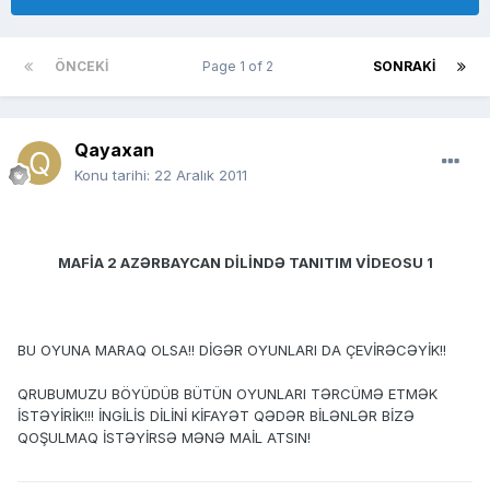
ÖNCEKI
Page 1 of 2
SONRAKI
Qayaxan
Konu tarihi:
22 Aralık 2011
MAFİA 2 AZƏRBAYCAN DİLİNDƏ TANITIM VİDEOSU 1
BU OYUNA MARAQ OLSA!! DİGƏR OYUNLARI DA ÇEVİRƏCƏYİK!!
QRUBUMUZU BÖYÜDÜB BÜTÜN OYUNLARI TƏRCÜMƏ ETMƏK
İSTƏYİRİK!!! İNGİLİS DİLİNİ KİFAYƏT QƏDƏR BİLƏNLƏR BİZƏ
QOŞULMAQ İSTƏYİRSƏ MƏNƏ MAİL ATSIN!