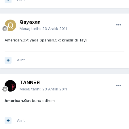
Qayaxan
Mesaj tarihi:
23 Aralık 2011
American.Gxt yada Spanish.Gxt kimidir dil faylı
Alıntı
TΛNNΞЯ
Mesaj tarihi:
23 Aralık 2011
American.Gxt
bunu edirem
Alıntı