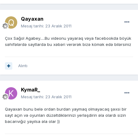
Qayaxan
Mesaj tarihi:
23 Aralık 2011
Çox Sağol Agabey.....Bu videonu yayaraq vəya facebookda böyük
səhifələrdə saytlarda bu xəbəri verərək bizə kömək edə bilərsiniz
Alıntı
KymaR_
Mesaj tarihi:
23 Aralık 2011
Qayaxan bunu belə ordan burdan yaymaq olmayacaq şəxsi bir
sayt açın və oyunları düzəltdiklərinizi yerləşdirin əla olardı sizin
bacarıvığız yayılsa əla olar ))