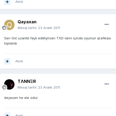
Alıntı
Qayaxan
Mesaj tarihi:
23 Aralık 2011
Sən Gxt uzantılı faylı editliyirsən TXD-ların içində oyunun qrafikası
toplanıb
Alıntı
TΛNNΞЯ
Mesaj tarihi:
23 Aralık 2011
deyesen he ele odur
Alıntı