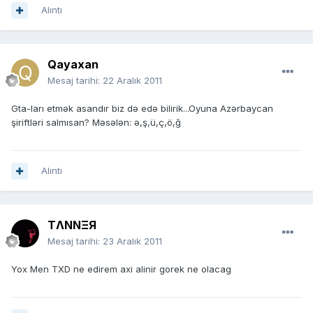
Alıntı
Qayaxan
Mesaj tarihi:
22 Aralık 2011
Gta-ları etmək asandır biz də edə bilirik...Oyuna Azərbaycan
şiriftləri salmısan? Məsələn: ə,ş,ü,ç,ö,ğ
Alıntı
TΛNNΞЯ
Mesaj tarihi:
23 Aralık 2011
Yox Men TXD ne edirem axi alinir gorek ne olacag