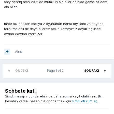
saty acariq ama 2012 de mumkun ola biler adinida game-az.com
ola biler
birde siz esasen mafiya 2 oyununun hansi fayillaini ve neynen
tercume edirsiz deye bilersiz belke komeyimiz deydi ingilisce
azdan coxdan varimizdi
Alıntı
ÖNCEKI
Page 1 of 2
SONRAKI
Sohbete katıl
Şimdi mesajını gönderebilir ve daha sonra kayıt olabilirsin. Bir
hesabın varsa, hesabınla göndermek için
şimdi oturum aç
.