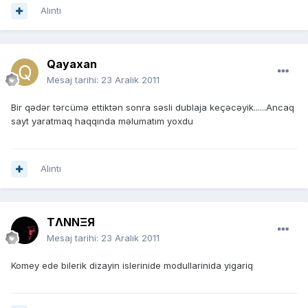
Alıntı
Qayaxan
Mesaj tarihi:
23 Aralık 2011
Bir qədər tərcümə ettiktən sonra səsli dublaja keçəcəyik......Ancaq
sayt yaratmaq haqqında məlumatım yoxdu
Alıntı
TΛNNΞЯ
Mesaj tarihi:
23 Aralık 2011
Komey ede bilerik dizayin islerinide modullarinida yigariq