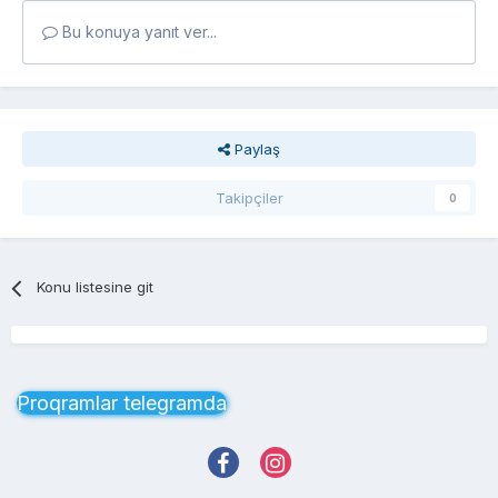
Bu konuya yanıt ver...
Paylaş
Takipçiler
0
Konu listesine git
Proqramlar telegramda