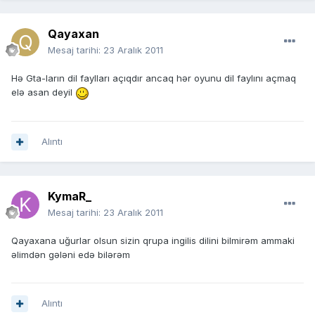
Qayaxan
Mesaj tarihi:
23 Aralık 2011
Hə Gta-ların dil faylları açıqdır ancaq hər oyunu dil faylını açmaq
elə asan deyil
Alıntı
KymaR_
Mesaj tarihi:
23 Aralık 2011
Qayaxana uğurlar olsun sizin qrupa ingilis dilini bilmirəm ammaki
əlimdən gələni edə bilərəm
Alıntı