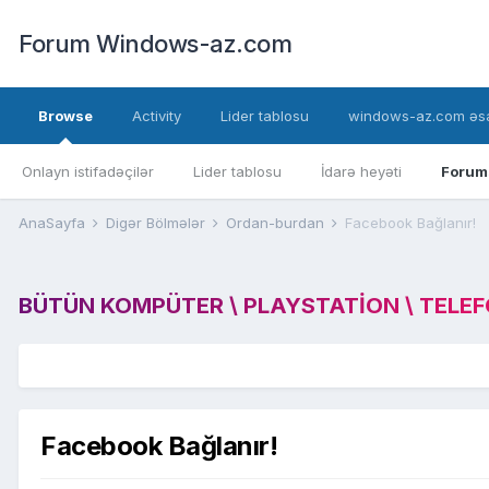
Forum Windows-az.com
Browse
Activity
Lider tablosu
windows-az.com əsa
Onlayn istifadəçilər
Lider tablosu
İdarə heyəti
Forum
AnaSayfa
Digər Bölmələr
Ordan-burdan
Facebook Bağlanır!
BÜTÜN KOMPÜTER \ PLAYSTATION \ TELEFON
Facebook Bağlanır!