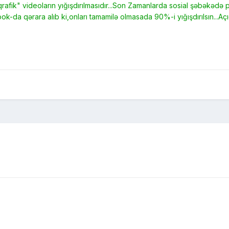
rafik" videoların yığışdırılmasıdır...Son Zamanlarda sosial şəbəkədə 
k-da qərara alıb ki,onları tamamilə olmasada 90%-i yığışdırılsın...Açı