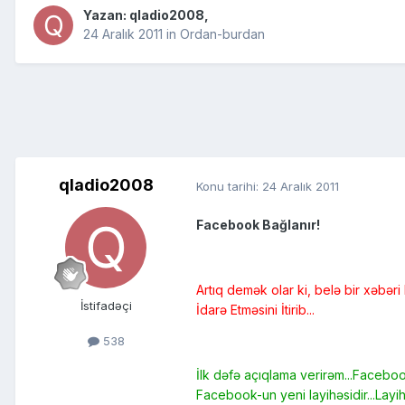
Yazan:
qladio2008
,
24 Aralık 2011
in
Ordan-burdan
qladio2008
Konu tarihi:
24 Aralık 2011
Facebook Bağlanır!
Artıq demək olar ki, belə bir xəbə
İstifadəçi
İdarə Etməsini İtirib...
538
İlk dəfə açıqlama verirəm...Faceboo
Facebook-un yeni layihəsidir...Lay