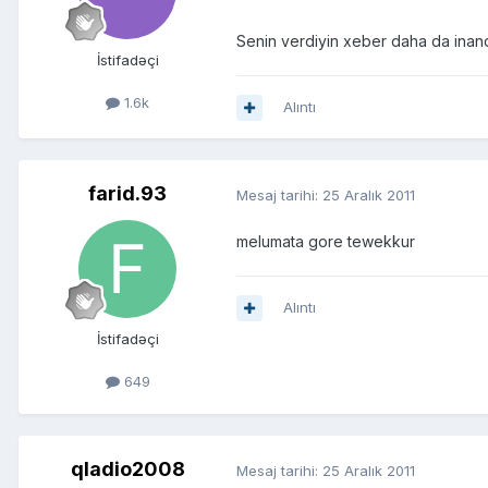
Senin verdiyin xeber daha da inan
İstifadəçi
1.6k
Alıntı
farid.93
Mesaj tarihi:
25 Aralık 2011
melumata gore tewekkur
Alıntı
İstifadəçi
649
qladio2008
Mesaj tarihi:
25 Aralık 2011