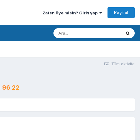
Kayıt ol
Zaten üye misin? Giriş yap
Tüm aktivite
 96 22