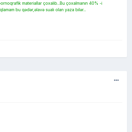
pornoqrafik materiallar çoxalıb...Bu çoxalmanın 40% -i
qlamam bu qədər,əlavə sualı olan yaza bilər...