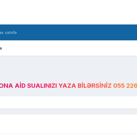
s səhifə
s
A AID SUALINIZI YAZA BILƏRSINIZ 055 226