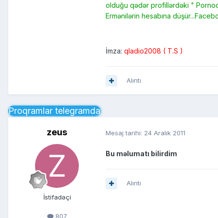
olduğu qədər profillərdəki " Pornoq
Ermənilərin hesabına düşür...Faceboo
İmza:
qladio2008 ( T.S )
Alıntı
Proqramlar telegramda
zeus
Mesaj tarihi:
24 Aralık 2011
Bu məlumatı bilirdim
Alıntı
İstifadəçi
807