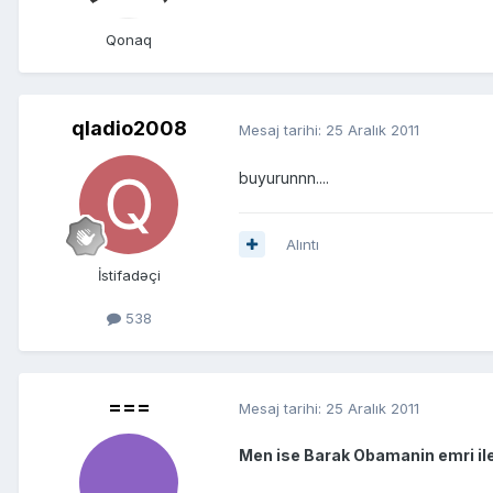
Qonaq
qladio2008
Mesaj tarihi:
25 Aralık 2011
buyurunnn....
Alıntı
İstifadəçi
538
===
Mesaj tarihi:
25 Aralık 2011
Men ise Barak Obamanin emri il