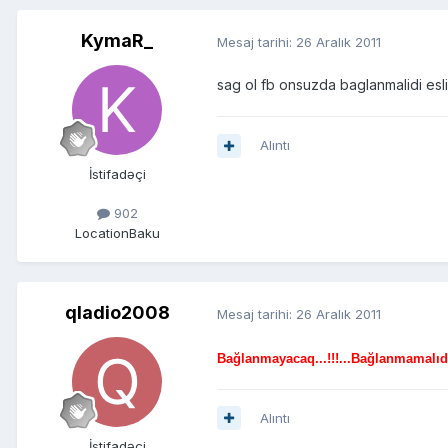
KymaR_
Mesaj tarihi:
26 Aralık 2011
sag ol fb onsuzda baglanmalidi esl
Alıntı
İstifadəçi
902
Location
Baku
qladio2008
Mesaj tarihi:
26 Aralık 2011
Bağlanmayacaq...!!!...Bağlanmamalıdı
Alıntı
İstifadəçi