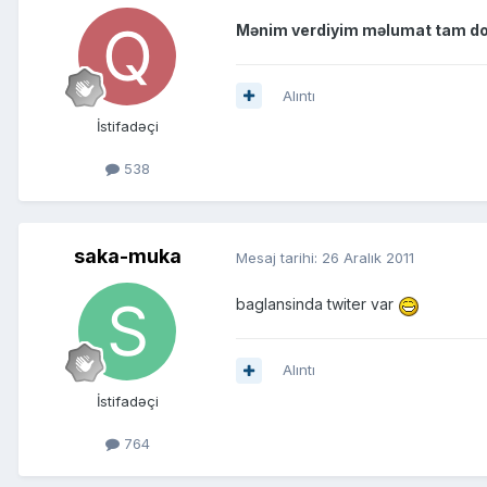
Mənim verdiyim məlumat tam do
Alıntı
İstifadəçi
538
saka-muka
Mesaj tarihi:
26 Aralık 2011
baglansinda twiter var
Alıntı
İstifadəçi
764