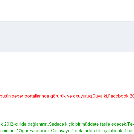
ri bütün xəbər portallarında görürük və oxuyuruq.Guya ki,Facebook 2
k 2012-ci ildə bağlanmır...Sadəcə kiçik bir müddətə fasilə edəcək.Təx
ihənin adı "Əgər Facebook Olmasaydı" belə adda film çəkiləcək...1 hə