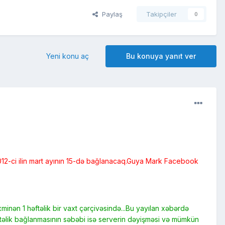
Paylaş
Takipçiler
0
Yeni konu aç
Bu konuya yanıt ver
012-ci ilin mart ayının 15-də bağlanacaq.Guya Mark Facebook
minən 1 həftəlik bir vaxt çərçivəsində...Bu yayılan xəbərdə
ftəlik bağlanmasının səbəbi isə serverin dəyişməsi və mümkün