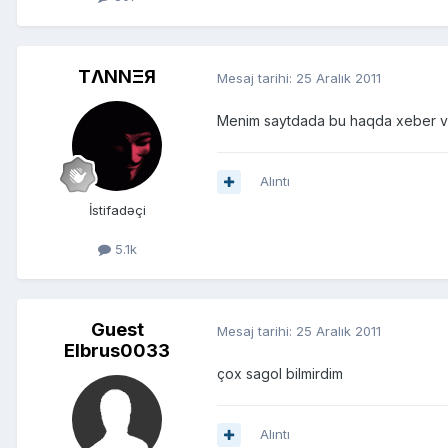
TΛNNΞЯ
Mesaj tarihi:
25 Aralık 2011
Menim saytdada bu haqda xeber var
Alıntı
İstifadəçi
5.1k
Guest
Mesaj tarihi:
25 Aralık 2011
Elbrus0033
çox sagol bilmirdim
Alıntı