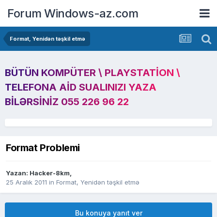
Forum Windows-az.com
Format, Yenidən təşkil etmə
BÜTÜN KOMPÜTER \ PLAYSTATION \
TELEFONA AID SUALINIZI YAZA
BILƏRSINIZ 055 226 96 22
Format Problemi
Yazan:
Hacker-8km
,
25 Aralık 2011
in
Format, Yenidən təşkil etmə
Bu konuya yanıt ver