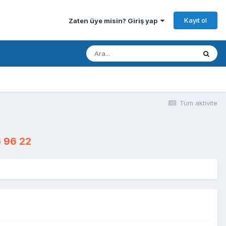
Kayıt ol
Zaten üye misin? Giriş yap
Tüm aktivite
 96 22