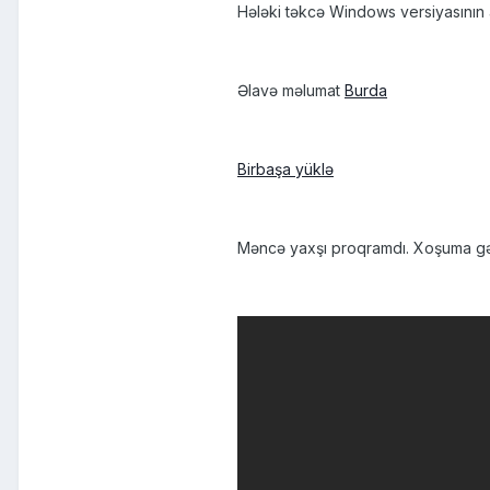
Hələki təkcə Windows versiyasının a
Əlavə məlumat
Burda
Birbaşa yüklə
Məncə yaxşı proqramdı. Xoşuma gəl