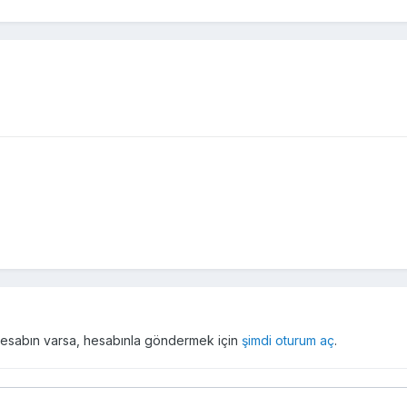
r hesabın varsa, hesabınla göndermek için
şimdi oturum aç
.