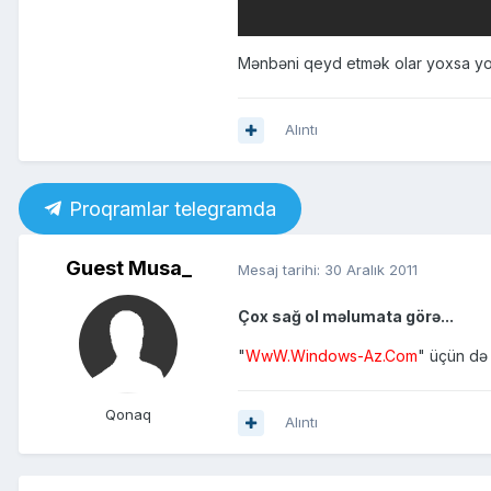
Mənbəni qeyd etmək olar yoxsa yo
Alıntı
Proqramlar telegramda
Guest Musa_
Mesaj tarihi:
30 Aralık 2011
Çox sağ ol məlumata görə...
"
WwW.Windows-Az.Com
" üçün də 
Qonaq
Alıntı