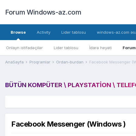
Forum Windows-az.com
Browse
Activity
Lider tablosu
windows-az.com əsa
Onlayn istifadəçilər
Lider tablosu
İdarə heyəti
Forum
AnaSayfa
Proqramlar
Ordan-burdan
Facebook Messenger (W
BÜTÜN KOMPÜTER \ PLAYSTATION \ TELEFON
Facebook Messenger (Windows )