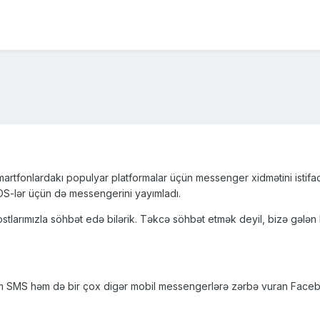
martfonlardakı populyar platformalar üçün messenger xidmətini istif
 OS-lər üçün də messengerini yayımladı.
rımızla söhbət edə bilərik. Təkcə söhbət etmək deyil, bizə gələn bildi
əm SMS həm də bir çox digər mobil messengerlərə zərbə vuran Faceb