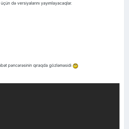
üçün də versiyalarını yayımlayacaqlar.
öhbət pəncərəsinin qıraqda gözləməsidi