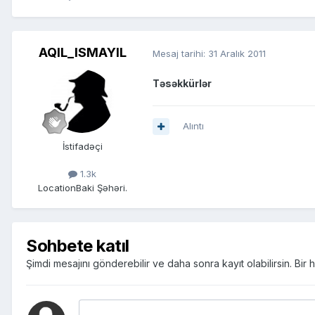
AQIL_ISMAYIL
Mesaj tarihi:
31 Aralık 2011
Təsəkkürlər
Alıntı
İstifadəçi
1.3k
Location
Baki Şəhəri.
Sohbete katıl
Şimdi mesajını gönderebilir ve daha sonra kayıt olabilirsin. Bi