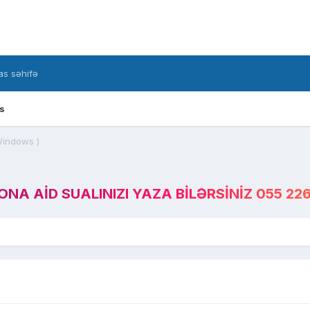
s səhifə
s
indows )
A AID SUALINIZI YAZA BILƏRSINIZ 055 226