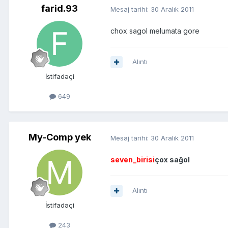
farid.93
Mesaj tarihi:
30 Aralık 2011
chox sagol melumata gore
Alıntı
İstifadəçi
649
My-Comp yek
Mesaj tarihi:
30 Aralık 2011
seven_birisi
çox sağol
Alıntı
İstifadəçi
243