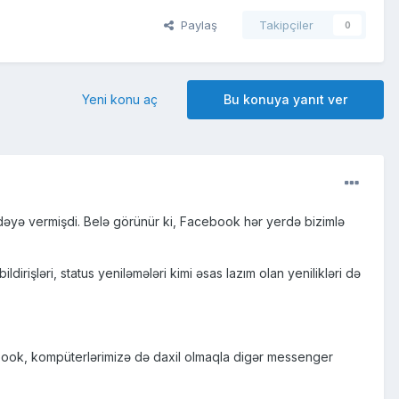
Paylaş
Takipçiler
0
Yeni konu aç
Bu konuya yanıt ver
adəyə vermişdi. Belə görünür ki, Facebook hər yerdə bizimlə
rişləri, status yeniləmələri kimi əsas lazım olan yenilikləri də
ook, kompüterlərimizə də daxil olmaqla digər messenger