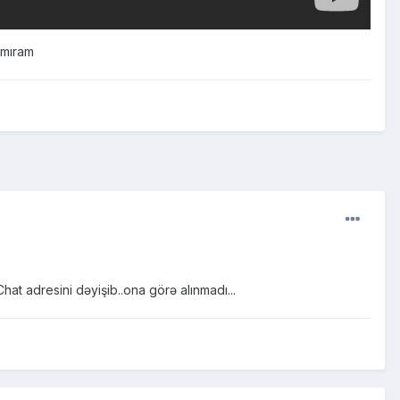
zmıram
t adresini dəyişib..ona görə alınmadı...