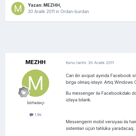
Yazan:
MEZHH
,
30 Aralık 2011
in
Ordan-burdan
MEZHH
Konu tarihi:
30 Aralık 2011
Cari ilin avqust ayında Facebook s
birgə olmaq istəyir. Artıq Windows
Bu messenger ilə Facebookdakı dostla
izləyə bilərik.
İstifadəçi
1.9k
Messengerin mobil versiyası ilə h
sistemləri üçün təhlükə yaradacaq.