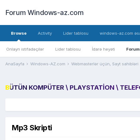
Forum Windows-az.com
Browse
Activity
Lider tablosu
windows-az.com əsa
Onlayn istifadəçilər
Lider tablosu
İdarə heyəti
Forum
AnaSayfa
Windows-AZ.com
Webmasterlər üçün, Sayt sahibləri
BÜTÜN KOMPÜTER \ PLAYSTATION \ TELEFON
Mp3 Skripti