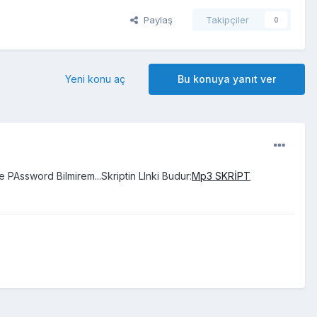
Paylaş
Takipçiler
0
Yeni konu aç
Bu konuya yanıt ver
e PAssword Bilmirem...Skriptin LInki Budur:
Mp3 SKRİPT