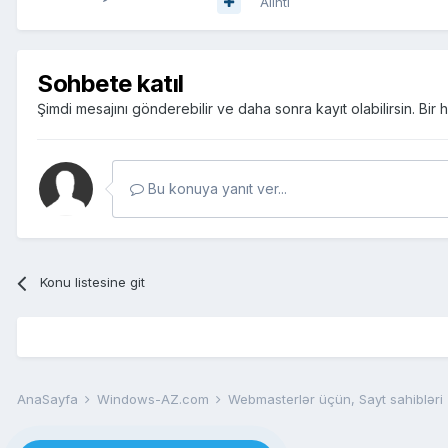
Alıntı
Sohbete katıl
Şimdi mesajını gönderebilir ve daha sonra kayıt olabilirsin. Bi
Bu konuya yanıt ver...
Konu listesine git
AnaSayfa
Windows-AZ.com
Webmasterlər üçün, Sayt sahibləri