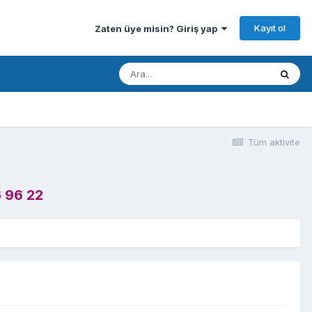
Kayıt ol
Zaten üye misin? Giriş yap
Tüm aktivite
 96 22