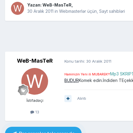
Yazan:
WeB-MasTeR
,
30 Aralık 2011
in
Webmasterlər üçün, Sayt sahibləri
WeB-MasTeR
Konu tarihi:
30 Aralık 2011
Mp3 SKRIP
Haminizin Yeni ili MUBAREK!!!
BUDUR
Komek edin.İndiden TEçekk
Alıntı
İstifadəçi
13