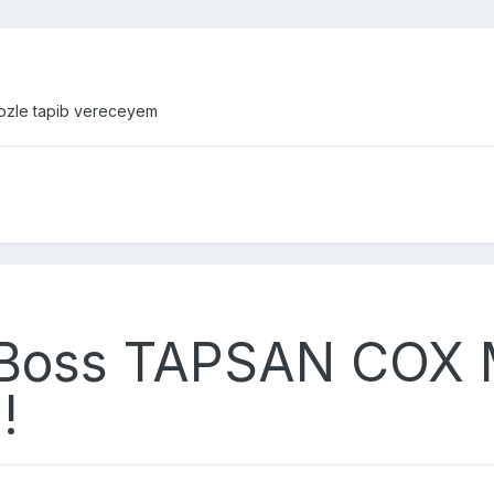
ozle tapib vereceyem
Boss TAPSAN COX
!