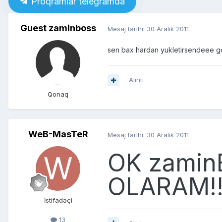
Proqramlar telegramda
Guest zaminboss
Mesaj tarihi:
30 Aralık 2011
sen bax hardan yukletirsendeee g
Alıntı
Qonaq
WeB-MasTeR
Mesaj tarihi:
30 Aralık 2011
OK zamin
OLARAM!!
İstifadəçi
13