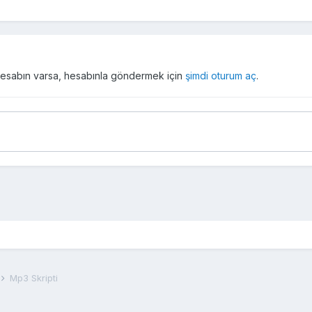
r hesabın varsa, hesabınla göndermek için
şimdi oturum aç
.
Mp3 Skripti