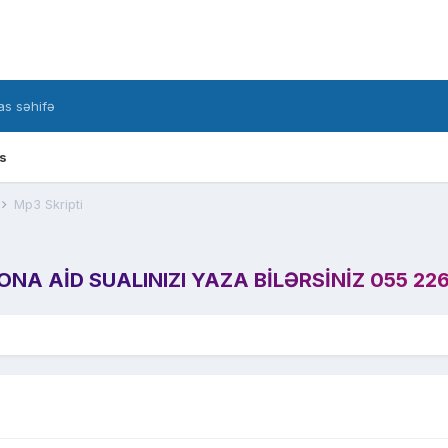
s səhifə
s
Mp3 Skripti
A AID SUALINIZI YAZA BILƏRSINIZ 055 226