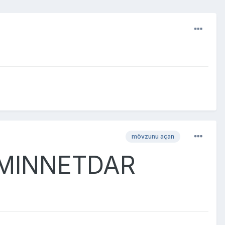
mövzunu açan
 MINNETDAR