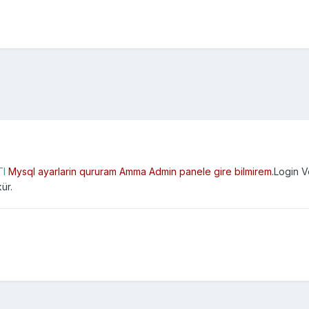
TI
Mysql ayarlarin qururam Amma Admin panele gire bilmirem.
Login V
ür.