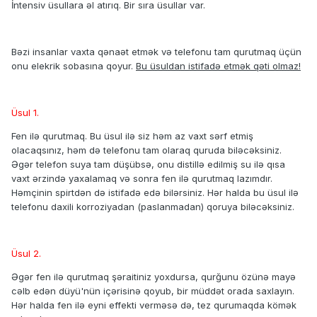
İntensiv üsullara əl atırıq. Bir sıra üsullar var.
Bəzi insanlar vaxta qənaət etmək və telefonu tam qurutmaq üçün
onu elekrik sobasına qoyur.
Bu üsuldan istifadə etmək qəti olmaz!
Üsul 1.
Fen ilə qurutmaq. Bu üsul ilə siz həm az vaxt sərf etmiş
olacaqsınız, həm də telefonu tam olaraq quruda biləcəksiniz.
Əgər telefon suya tam düşübsə, onu distillə edilmiş su ilə qısa
vaxt ərzində yaxalamaq və sonra fen ilə qurutmaq lazımdır.
Həmçinin spirtdən də istifadə edə bilərsiniz. Hər halda bu üsul ilə
telefonu daxili korroziyadan (paslanmadan) qoruya biləcəksiniz.
Üsul 2.
Əgər fen ilə qurutmaq şəraitiniz yoxdursa, qurğunu özünə mayə
cəlb edən düyü'nün içərisinə qoyub, bir müddət orada saxlayın.
Hər halda fen ilə eyni effekti verməsə də, tez qurumaqda kömək