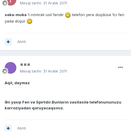
Mesaj tarihi:
31 Aralık 2011
saka-muka
1-nömrəli üsil fendir
telefon yerə düşdüsə 1ci fen
yada düşür
Alıntı
===
Mesaj tarihi:
31 Aralık 2011
Aqil, dəyməz
Ən yaxşı Fen və Spirtdir.Bunların vasitəsilə telefonununuzu
korroziyadan qoruyacaqsınız.
Alıntı