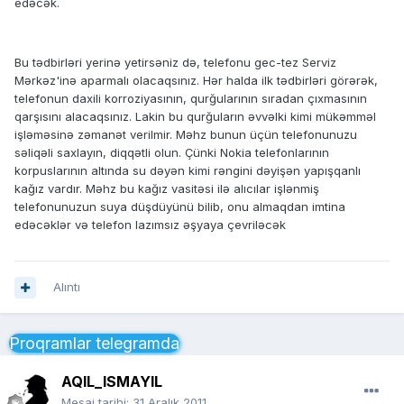
edəcək.
Bu tədbirləri yerinə yetirsəniz də, telefonu gec-tez Serviz
Mərkəz'inə aparmalı olacaqsınız. Hər halda ilk tədbirləri görərək,
telefonun daxili korroziyasının, qurğularının sıradan çıxmasının
qarşısını alacaqsınız. Lakin bu qurğuların əvvəlki kimi mükəmməl
işləməsinə zəmanət verilmir. Məhz bunun üçün telefonunuzu
səliqəli saxlayın, diqqətli olun. Çünki Nokia telefonlarının
korpuslarının altında su dəyən kimi rəngini dəyişən yapışqanlı
kağız vardır. Məhz bu kağız vasitəsi ilə alıcılar işlənmiş
telefonunuzun suya düşdüyünü bilib, onu almaqdan imtina
edəcəklər və telefon lazımsız əşyaya çevriləcək
Alıntı
Proqramlar telegramda
AQIL_ISMAYIL
Mesaj tarihi:
31 Aralık 2011