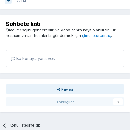
Alıntı
Sohbete katıl
Şimdi mesajını gönderebilir ve daha sonra kayıt olabilirsin. Bir
hesabın varsa, hesabınla göndermek için
şimdi oturum aç
.
Bu konuya yanıt ver...
Paylaş
Takipçiler
0
Konu listesine git