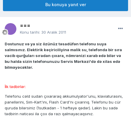
Bu konuya yanıt ver
===
Konu tarihi:
30 Aralık 2011
Dostunuz və ya siz özünüz təsadüfən telefonu suya
salmısınız. Elektirik keçiriciliyinə malik su, telefonda bir sıra
vacib qurğuları sıradan çıxara, nömrənizi xarab edə bilər və
bu halda sizin telefonunuzu Servis Mərkəzi'də də xilas edə
bilməyəcəklər.
İlk tədbirlər:
Telefonu cəld sudan çıxararaq akkumulyator'unu, klaviaturasını,
panellərini, Sim-Kart'ını, Flash Card'nı çıxarırıq. Telefonu bu cür
quruda bilərsiniz (1sutkadan - 1 həftəyə qədər). Lakin bu sadə
tədbirin nəticəsi ilə çox da razı qalmayacaqsınız.