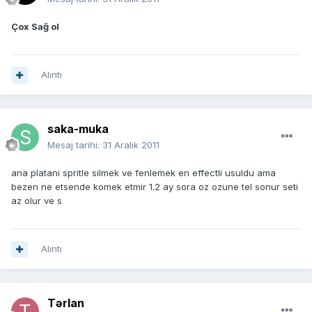
Çox Sağ ol
Alıntı
saka-muka
Mesaj tarihi:
31 Aralık 2011
ana platani spritle silmek ve fenlemek en effectli usuldu ama
bezen ne etsende komek etmir 1.2 ay sora oz ozune tel sonur seti
az olur ve s
Alıntı
Tərlan