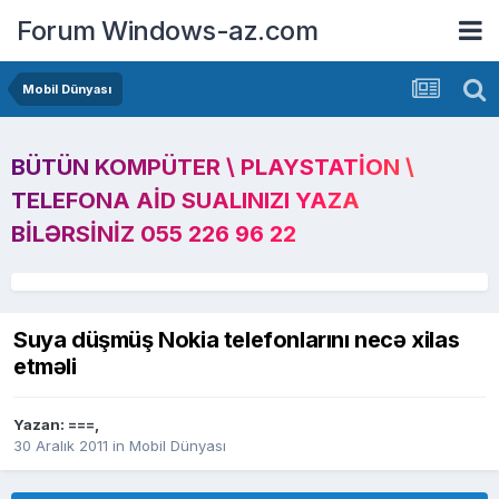
Forum Windows-az.com
Mobil Dünyası
BÜTÜN KOMPÜTER \ PLAYSTATION \
TELEFONA AID SUALINIZI YAZA
BILƏRSINIZ 055 226 96 22
Suya düşmüş Nokia telefonlarını necə xilas
etməli
Yazan:
===
,
30 Aralık 2011
in
Mobil Dünyası