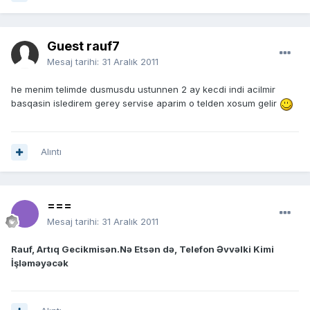
Guest rauf7
Mesaj tarihi:
31 Aralık 2011
he menim telimde dusmusdu ustunnen 2 ay kecdi indi acilmir
basqasin isledirem gerey servise aparim o telden xosum gelir
Alıntı
===
Mesaj tarihi:
31 Aralık 2011
Rauf, Artıq Gecikmisən.Nə Etsən də, Telefon Əvvəlki Kimi
İşləməyəcək