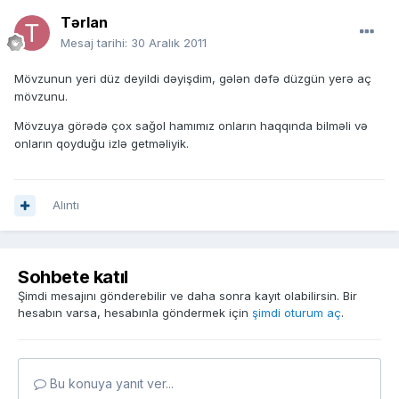
Tərlan
Mesaj tarihi:
30 Aralık 2011
Mövzunun yeri düz deyildi dəyişdim, gələn dəfə düzgün yerə aç
mövzunu.
Mövzuya görədə çox sağol hamımız onların haqqında bilməli və
onların qoyduğu izlə getməliyik.
Alıntı
Sohbete katıl
Şimdi mesajını gönderebilir ve daha sonra kayıt olabilirsin. Bir
hesabın varsa, hesabınla göndermek için
şimdi oturum aç
.
Bu konuya yanıt ver...