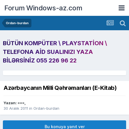
Forum Windows-az.com
Ordan-burdan
BÜTÜN KOMPÜTER \ PLAYSTATION \
TELEFONA AID SUALINIZI YAZA
BILƏRSINIZ 055 226 96 22
Azərbaycanın Milli Qəhrəmanları (E-Kitab)
Yazan:
===
,
30 Aralık 2011
in
Ordan-burdan
Bu konuya yanıt ver