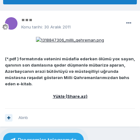
===
Konu tarihi:
30 Aralık 2011
(*.pdf ) formatında vətənini müdafiə edərkən ölümü yox sayan,
qanının son damlasına qədər düşmənlə mübarizə aparan,
Azərbaycanın ərazi bütövlüyü və müstəqilliyi uğrunda
müstəsna rəşadət göstərən Milli Qəhrəmanlarımızdan bəhs
edən e-kitab.
Yüklə (Share.az)
Alıntı