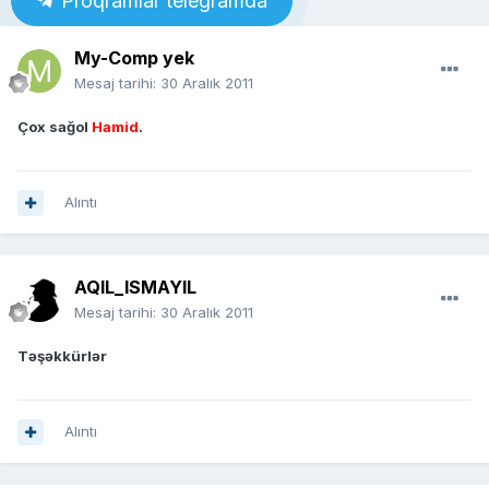
Proqramlar telegramda
My-Comp yek
Mesaj tarihi:
30 Aralık 2011
Çox sağol
Hamid
.
Alıntı
AQIL_ISMAYIL
Mesaj tarihi:
30 Aralık 2011
Təşəkkürlər
Alıntı