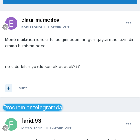
elnur mamedov
Konu tarihi:
30 Aralık 2011
Mene mail.ruda iqnora tulladigim adamlari geri qaytarmaq lazimdir
amma bilmirem nece
ne oldu bilen yoxdu komek edecek???
Alıntı
Proqramlar telegramda
farid.93
Mesaj tarihi:
30 Aralık 2011