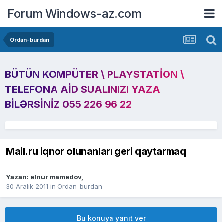
Forum Windows-az.com
Ordan-burdan
BÜTÜN KOMPÜTER \ PLAYSTATION \
TELEFONA AID SUALINIZI YAZA
BILƏRSINIZ 055 226 96 22
Mail.ru iqnor olunanları geri qaytarmaq
Yazan:
elnur mamedov
,
30 Aralık 2011
in
Ordan-burdan
Bu konuya yanıt ver