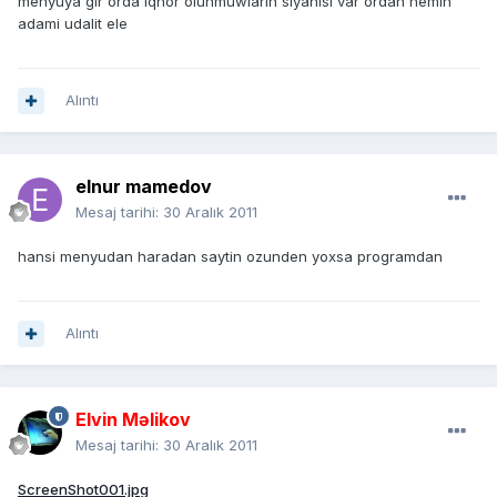
menyuya gir orda iqnor olunmuwlarin siyahisi var ordan hemin
adami udalit ele
Alıntı
elnur mamedov
Mesaj tarihi:
30 Aralık 2011
hansi menyudan haradan saytin ozunden yoxsa programdan
Alıntı
Elvin Məlikov
Mesaj tarihi:
30 Aralık 2011
ScreenShot001.jpg