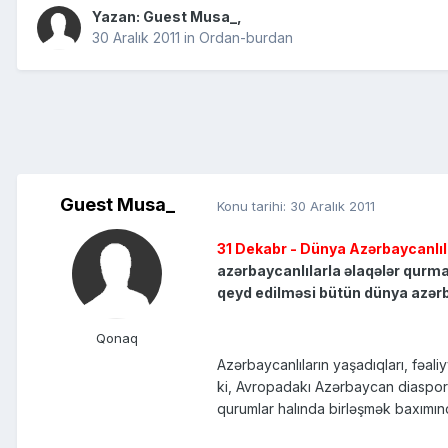
Yazan: Guest Musa_,
30 Aralık 2011
in
Ordan-burdan
Guest Musa_
Konu tarihi:
30 Aralık 2011
31 Dekabr - Dünya Azərbaycanlıl
azərbaycanlılarla əlaqələr qurm
qeyd edilməsi bütün dünya azərba
Qonaq
Azərbaycanlıların yaşadıqları, fəali
ki, Avropadakı Azərbaycan diaspor t
qurumlar halında birləşmək baxımın