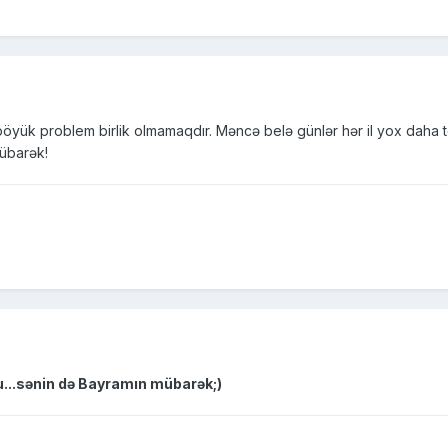
n böyük problem birlik olmamaqdır. Məncə belə günlər hər il yox daha t
Mübarək!
du...sənin də Bayramın mübarək;)