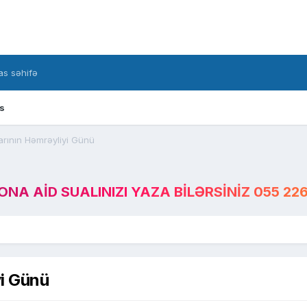
s səhifə
s
rının Həmrəyliyi Günü
A AID SUALINIZI YAZA BILƏRSINIZ 055 226
yi Günü