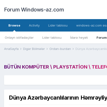
Forum Windows-az.com
Browse
Activity
Lider tablosu
windows-az.com əsa
Onlayn istifadəçilər
Lider tablosu
İdarə heyəti
Forum
AnaSayfa
Digər Bölmələr
Ordan-burdan
Dünya Azərbaycanlıla
BÜTÜN KOMPÜTER \ PLAYSTATION \ TELEFON
Dünya Azərbaycanlılarının Həmrəyli