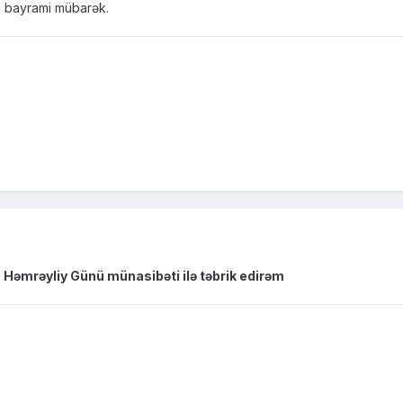
n bayrami mübarək.
 Həmrəyliy Günü münasibəti ilə təbrik edirəm