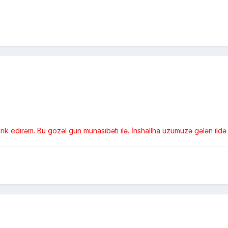
ik edirəm. Bu gözəl gün münasibəti ilə. İnshallha üzümüzə gələn ild