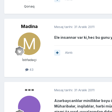
Qonaq
Madina
Mesaj tarihi:
31 Aralık 2011
Ele insannar var ki,hec bu gunu 
Alıntı
İstifadəçi
43
===
Mesaj tarihi:
31 Aralık 2011
Azərbaycanlılar minilliklər boyu
Müharibələr, inqilablar, hərbi m
qismi öz yurd-yuvalarından didə