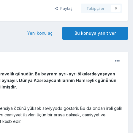
Paylaş
Takipçiler
0
Yeni konu aç
Bu konuya yanıt ver
simvolik günüdür. Bu bayram ayrı-ayrı ölkələrdə yaşayan
ol oynayır. Dünya Azərbaycanlılarının Həmrəylik gününün
ilmişdir.
ndensiya özünü yüksək səviyyədə göstərir. Bu da ondan irəli gəlir
yrı cəmiyyət üzvləri üçün bir araya gəlmək, cəmiyyət və
 kəsb edir.