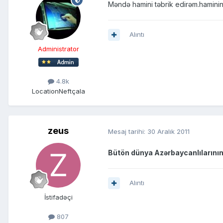
Məndə hamini təbrik edirəm.hamini
Alıntı
Administrator
4.8k
Location
Neftçala
zeus
Mesaj tarihi:
30 Aralık 2011
Bütön dünya Azərbaycanlılarının
Alıntı
İstifadəçi
807