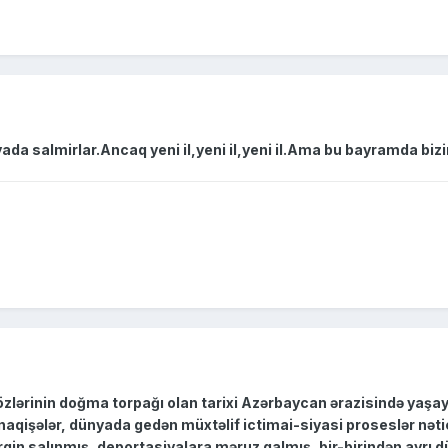
yada salmirlar.Ancaq yeni il,yeni il,yeni il.Ama bu bayramda biz
 özlərinin doğma torpağı olan tarixi Azərbaycan ərazisində yaşay
ünaqişələr, dünyada gedən müxtəlif ictimai-siyasi proseslər nə
rgin salınmış, deportasiyalara məruz qalmış, bir-birindən ayrı