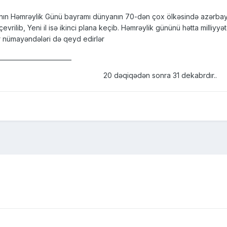
ının Həmrəylik Günü bayramı dünyanın 70-dən çox ölkəsində azərbay
rilib, Yeni il isə ikinci plana keçib. Həmrəylik gününü hətta milliy
r nümayəndələri də qeyd edirlər
________________________
20 dəqiqədən sonra 31 dekabrdır..