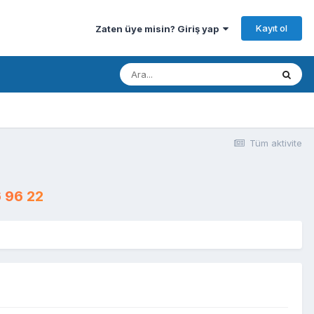
Kayıt ol
Zaten üye misin? Giriş yap
Tüm aktivite
 96 22