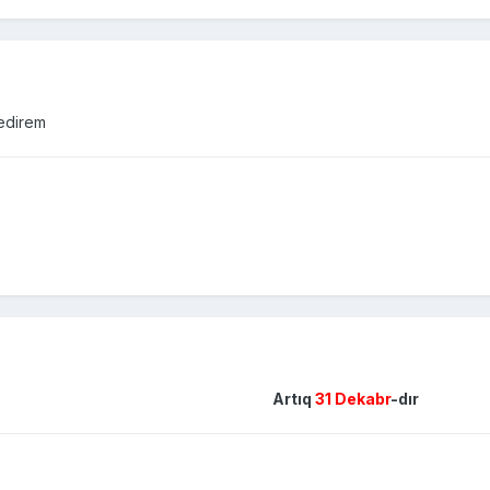
 edirem
Artıq
31 Dekabr
-dır