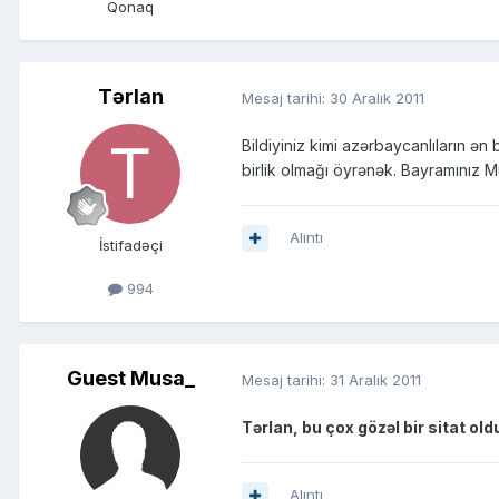
Qonaq
Tərlan
Mesaj tarihi:
30 Aralık 2011
Bildiyiniz kimi azərbaycanlıların ə
birlik olmağı öyrənək. Bayramınız 
Alıntı
İstifadəçi
994
Guest Musa_
Mesaj tarihi:
31 Aralık 2011
Tərlan, bu çox gözəl bir sitat ol
Alıntı