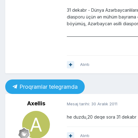
31 dekabr - Dünya Azərbaycanlılar
diasporu üçün ən mühüm bayrama çev
böyümüş, Azərbaycan əsilli diaspo
______________________________________
Alıntı
Proqramlar telegramda
Axellis
Mesaj tarihi:
30 Aralık 2011
he duzdu,20 deqe sora 31 dekabr
Alıntı