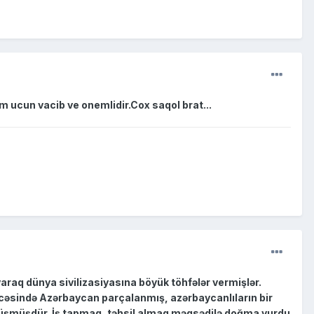
im ucun vacib ve onemlidir.Cox saqol brat...
araq dünya sivilizasiyasına böyük töhfələr vermişlər.
ticəsində Azərbaycan parçalanmış, azərbaycanlıların bir
 düşmüşdür. İş tapmaq, təhsil almaq məqsədilə doğma yurdu