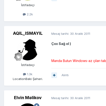
İstifadəçi
2.2k
AQIL_ISMAYIL
Mesaj tarihi:
30 Aralık 2011
Çox Sağ ol )
Məndə Butun Windows-az çiları təbr
İstifadəçi
1.3k
Alıntı
Location
Baki Şəhəri.
Elvin Məlikov
Mesaj tarihi:
30 Aralık 2011