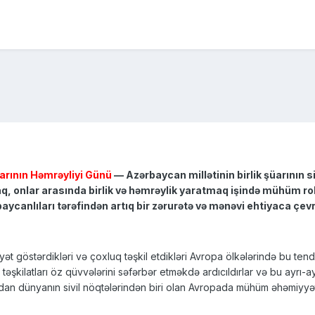
arının Həmrəyliyi Günü
— Azərbaycan millətinin birlik şüarının 
aq, onlar arasında birlik və həmrəylik yaratmaq işində mühüm r
ycanlıları tərəfindən artıq bir zərurətə və mənəvi ehtiyaca çevr
yyət göstərdikləri və çoxluq təşkil etdikləri Avropa ölkələrində bu te
əşkilatları öz qüvvələrini səfərbər etməkdə ardıcıldırlar və bu ayrı-a
dan dünyanın sivil nöqtələrindən biri olan Avropada mühüm əhəmiyyət