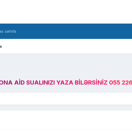
s səhifə
s
A AID SUALINIZI YAZA BILƏRSINIZ 055 226