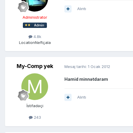
Alıntı
Administrator
4.8k
Location
Neftçala
My-Comp yek
Mesaj tarihi:
1 Ocak 2012
Hamid minnətdaram
Alıntı
İstifadəçi
243