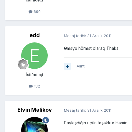
İstifadəçi
690
edd
Mesaj tarihi:
31 Aralık 2011
Əməyə hörmət olaraq Thaks.
Alıntı
İstifadəçi
182
Elvin Məlikov
Mesaj tarihi:
31 Aralık 2011
Paylaşdiğin üçün təşəkkür Həmid.