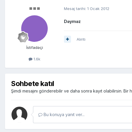
===
Mesaj tarihi:
1 Ocak 2012
Dəyməz
Alıntı
İstifadəçi
1.6k
Sohbete katıl
Şimdi mesajını gönderebilir ve daha sonra kayıt olabilirsin. Bi
Bu konuya yanıt ver...