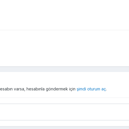
r hesabın varsa, hesabınla göndermek için
şimdi oturum aç
.