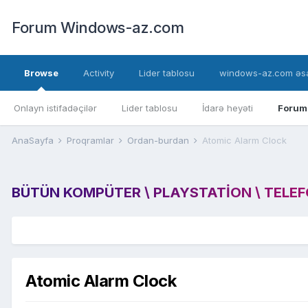
Forum Windows-az.com
Browse
Activity
Lider tablosu
windows-az.com əsa
Onlayn istifadəçilər
Lider tablosu
İdarə heyəti
Forum
AnaSayfa
Proqramlar
Ordan-burdan
Atomic Alarm Clock
BÜTÜN KOMPÜTER \ PLAYSTATION \ TELEFON
Atomic Alarm Clock