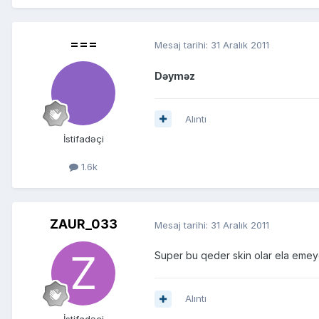
===
Mesaj tarihi:
31 Aralık 2011
Dəyməz
Alıntı
İstifadəçi
1.6k
ZAUR_033
Mesaj tarihi:
31 Aralık 2011
Super bu qeder skin olar ela eme
Alıntı