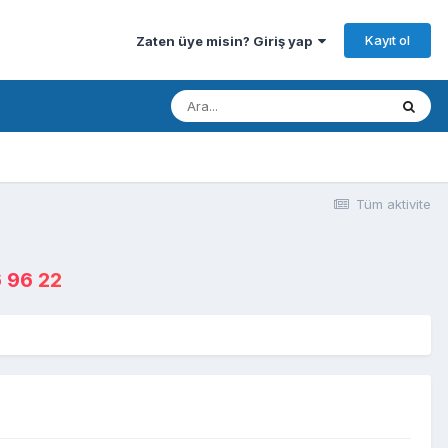
Kayıt ol
Zaten üye misin? Giriş yap
Tüm aktivite
 96 22