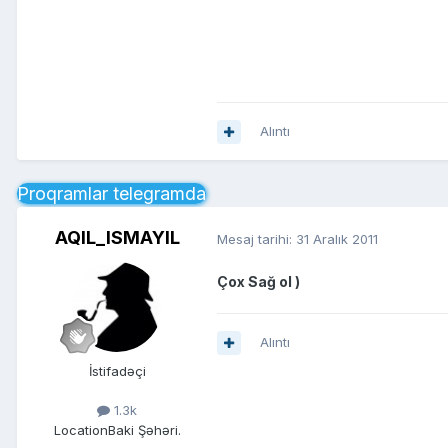
Alıntı
Proqramlar telegramda
AQIL_ISMAYIL
Mesaj tarihi:
31 Aralık 2011
Çox Sağ ol )
Alıntı
İstifadəçi
1.3k
Location
Baki Şəhəri.