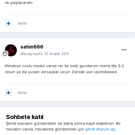
ok paylasaram
Alıntı
sahin666
Mesaj tarihi:
31 Aralık 2011
KImdese coxlu modul varsa rar ile sixib gondersin mene.dle 9.2
olsun ya da yuxari versiyalar ucun .Derslik uun lazimdieeee
Alıntı
Sohbete katıl
Şimdi mesajını gönderebilir ve daha sonra kayıt olabilirsin. Bir
hesabın varsa, hesabınla göndermek için
şimdi oturum aç
.