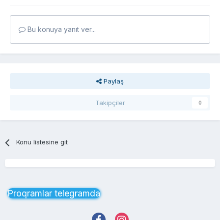
Bu konuya yanıt ver...
Paylaş
Takipçiler
0
Konu listesine git
Proqramlar telegramda