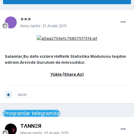
===
Konu tarihi:
31 Aralık 2011
Salamlar,Bu dəfə sizlərə Həftəlik Statistika Modulunu təqdim
edirəm.Arxivdə Qurulum da mövcuddur.
Yüklə (Share.Az)
Alıntı
Proqramlar telegramda
TΛNNΞЯ
Mesaj tarihi:
31 Aralık 2011