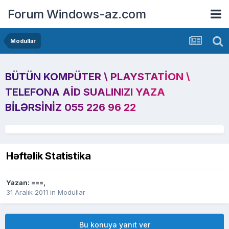
Forum Windows-az.com
Modullar
BÜTÜN KOMPÜTER \ PLAYSTATION \
TELEFONA AID SUALINIZI YAZA
BILƏRSINIZ 055 226 96 22
Həftəlik Statistika
Yazan:
===
,
31 Aralık 2011
in
Modullar
Bu konuya yanıt ver