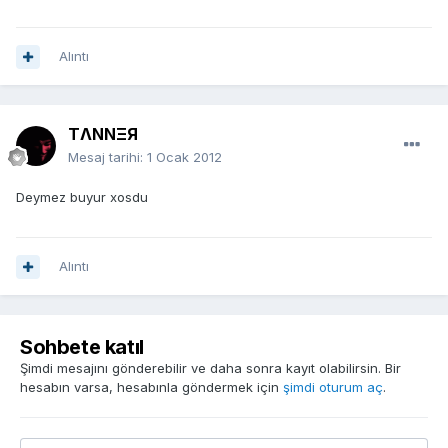
Alıntı
TΛNNΞЯ
Mesaj tarihi:
1 Ocak 2012
Deymez buyur xosdu
Alıntı
Sohbete katıl
Şimdi mesajını gönderebilir ve daha sonra kayıt olabilirsin. Bir
hesabın varsa, hesabınla göndermek için
şimdi oturum aç
.