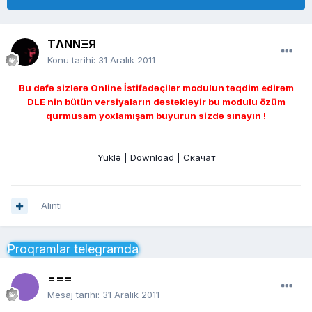
TΛNNΞЯ
Konu tarihi:
31 Aralık 2011
Bu dəfə sizlərə Online İstifadəçilər modulun təqdim edirəm
DLE nin bütün versiyaların dəstəkləyir bu modulu özüm
qurmusam yoxlamışam buyurun sizdə sınayın !
Yüklə | Download | Скачат
Alıntı
Proqramlar telegramda
===
Mesaj tarihi:
31 Aralık 2011