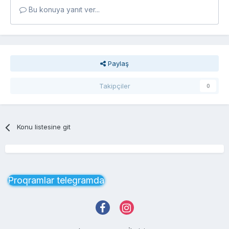
Bu konuya yanıt ver...
Paylaş
Takipçiler
0
Konu listesine git
Proqramlar telegramda