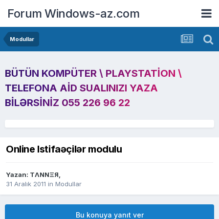
Forum Windows-az.com
Modullar
BÜTÜN KOMPÜTER \ PLAYSTATION \
TELEFONA AID SUALINIZI YAZA
BILƏRSINIZ 055 226 96 22
Online Istifaəçilər modulu
Yazan:
TΛNNΞЯ
,
31 Aralık 2011
in
Modullar
Bu konuya yanıt ver