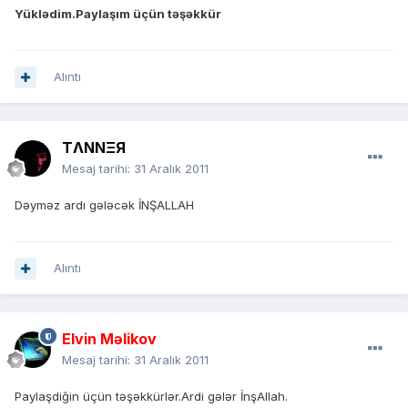
Yüklədim.Paylaşım üçün təşəkkür
Alıntı
TΛNNΞЯ
Mesaj tarihi:
31 Aralık 2011
Dəyməz ardı gələcək İNŞALLAH
Alıntı
Elvin Məlikov
Mesaj tarihi:
31 Aralık 2011
Paylaşdiğin üçün təşəkkürlər.Ardi gələr İnşAllah.