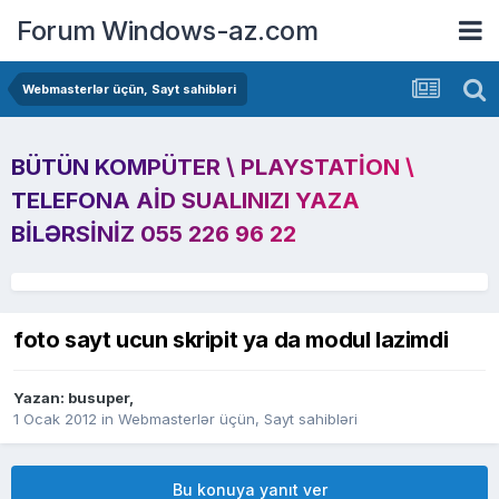
Forum Windows-az.com
Webmasterlər üçün, Sayt sahibləri
BÜTÜN KOMPÜTER \ PLAYSTATION \
TELEFONA AID SUALINIZI YAZA
BILƏRSINIZ 055 226 96 22
foto sayt ucun skripit ya da modul lazimdi
Yazan:
busuper
,
1 Ocak 2012
in
Webmasterlər üçün, Sayt sahibləri
Bu konuya yanıt ver