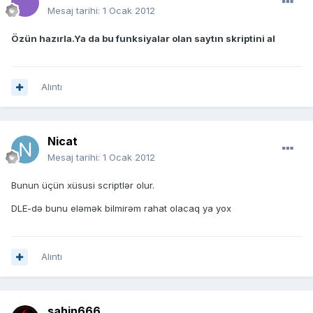
Mesaj tarihi:
1 Ocak 2012
Özün hazırla.Ya da bu funksiyalar olan saytın skriptini al
Alıntı
Nicat
Mesaj tarihi:
1 Ocak 2012
Bunun üçün xüsusi scriptlər olur.
DLE-də bunu eləmək bilmirəm rahat olacaq ya yox
Alıntı
sahin666