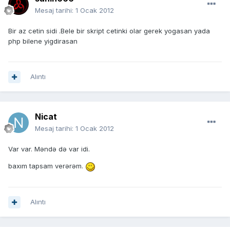
Mesaj tarihi:
1 Ocak 2012
Bir az cetin sidi .Bele bir skript cetinki olar gerek yogasan yada
php bilene yigdirasan
Alıntı
Nicat
Mesaj tarihi:
1 Ocak 2012
Var var. Məndə də var idi.
baxım tapsam verərəm.
Alıntı