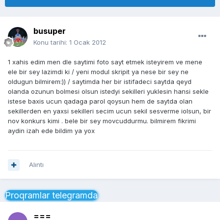
busuper
Konu tarihi:
1 Ocak 2012
1 xahis edim men dle saytimi foto sayt etmek isteyirem ve mene
ele bir sey lazimdi ki / yeni modul skripit ya nese bir sey ne
oldugun bilmirem:)) / saytimda her bir istifadeci saytda qeyd
olanda ozunun bolmesi olsun istedyi sekilleri yuklesin hansi sekle
istese baxis ucun qadaga parol qoysun hem de saytda olan
sekillerden en yaxsi sekilleri secim ucun sekil sesverme iolsun, bir
nov konkurs kimi . bele bir sey movcuddurmu. bilmirem fikrimi
aydin izah ede bildim ya yox
Alıntı
Proqramlar telegramda
===