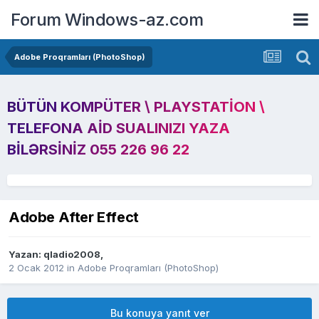
Forum Windows-az.com
Adobe Proqramları (PhotoShop)
BÜTÜN KOMPÜTER \ PLAYSTATION \
TELEFONA AID SUALINIZI YAZA
BILƏRSINIZ 055 226 96 22
Adobe After Effect
Yazan:
qladio2008
,
2 Ocak 2012
in
Adobe Proqramları (PhotoShop)
Bu konuya yanıt ver