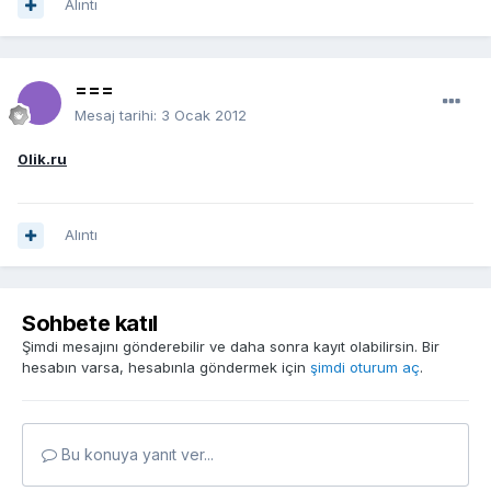
Alıntı
===
Mesaj tarihi:
3 Ocak 2012
0lik.ru
Alıntı
Sohbete katıl
Şimdi mesajını gönderebilir ve daha sonra kayıt olabilirsin. Bir
hesabın varsa, hesabınla göndermek için
şimdi oturum aç
.
Bu konuya yanıt ver...