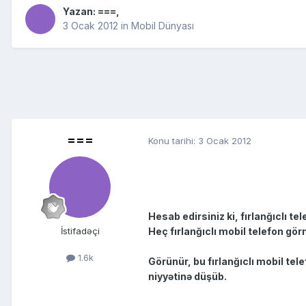
Yazan:
===
,
3 Ocak 2012
in
Mobil Dünyası
===
Konu tarihi:
3 Ocak 2012
Hesab edirsiniz ki, fırlanğıclı t
Heç fırlanğıclı mobil telefon gö
İstifadəçi
1.6k
Görünür, bu fırlanğıclı mobil 
niyyətinə düşüb.