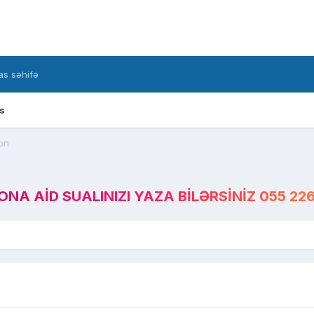
s səhifə
s
fon
A AID SUALINIZI YAZA BILƏRSINIZ 055 226