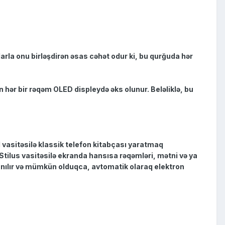
arla onu birləşdirən əsas cəhət odur ki, bu qurğuda hər
n hər bir rəqəm OLED displeydə əks olunur. Beləliklə, bu
 vasitəsilə klassik telefon kitabçası yaratmaq
Stilus vasitəsilə ekranda hansısa rəqəmləri, mətni və ya
anılır və mümkün olduqca, avtomatik olaraq elektron