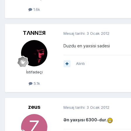
1.6k
TΛNNΞЯ
Mesaj tarihi:
3 Ocak 2012
Duzdu en yaxsisi sadesi
Alıntı
İstifadəçi
5.1k
zeus
Mesaj tarihi:
3 Ocak 2012
Ən yaxşısı 6300-dur.