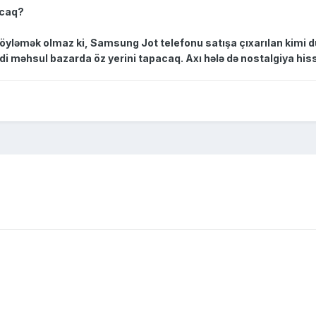
acaq?
söyləmək olmaz ki, Samsung Jot telefonu satışa çıxarılan kimi 
i məhsul bazarda öz yerini tapacaq. Axı hələ də nostalgiya hiss