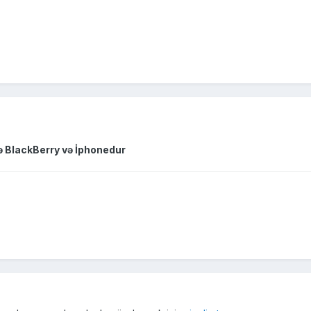
ə BlackBerry və İphonedur