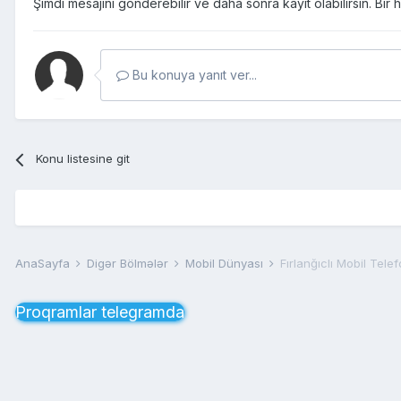
Şimdi mesajını gönderebilir ve daha sonra kayıt olabilirsin. Bi
Bu konuya yanıt ver...
Konu listesine git
AnaSayfa
Digər Bölmələr
Mobil Dünyası
Fırlanğıclı Mobil Tele
Proqramlar telegramda