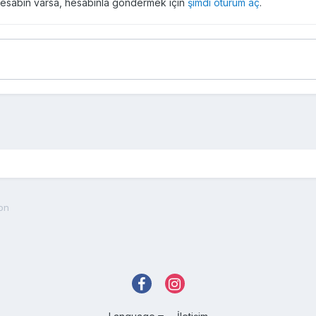
r hesabın varsa, hesabınla göndermek için
şimdi oturum aç
.
fon