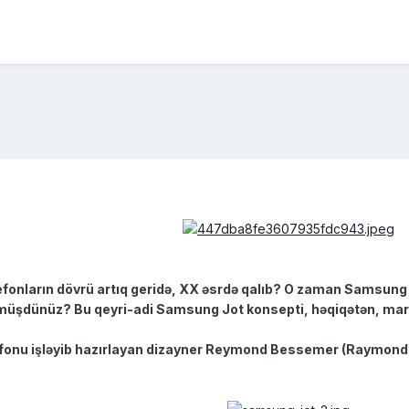
elefonların dövrü artıq geridə, XX əsrdə qalıb? O zaman Samsung 
rmüşdünüz? Bu qeyri-adi Samsung Jot konsepti, həqiqətən, maraql
telefonu işləyib hazırlayan dizayner Reymond Bessemer (Raymon