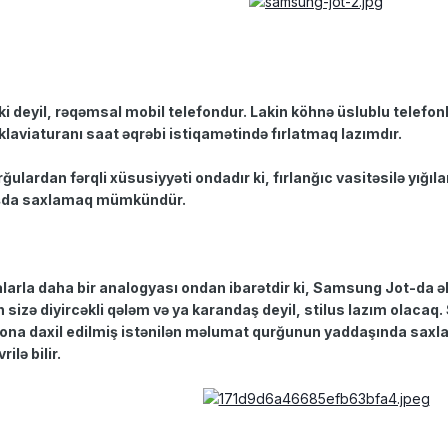
i deyil, rəqəmsal mobil telefondur. Lakin köhnə üslublu telefonl
laviaturanı saat əqrəbi istiqamətində fırlatmaq lazımdır.
lardan fərqli xüsusiyyəti ondadır ki, fırlanğıc vasitəsilə yığıla
aşda saxlamaq mümkündür.
arla daha bir analogyası ondan ibarətdir ki, Samsung Jot-da əl
zə diyircəkli qələm və ya karandaş deyil, stilus lazım olacaq. 
efona daxil edilmiş istənilən məlumat qurğunun yaddaşında saxl
ilə bilir.