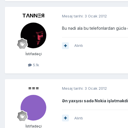
TΛNNΞЯ
Mesaj tarihi:
3 Ocak 2012
Bu nədi ala bu telefonlardan güclə 
Alıntı
İstifadəçi
5.1k
===
Mesaj tarihi:
3 Ocak 2012
Ən yaxşısı sadə Nokia işlətməkdi
Alıntı
İstifadəçi