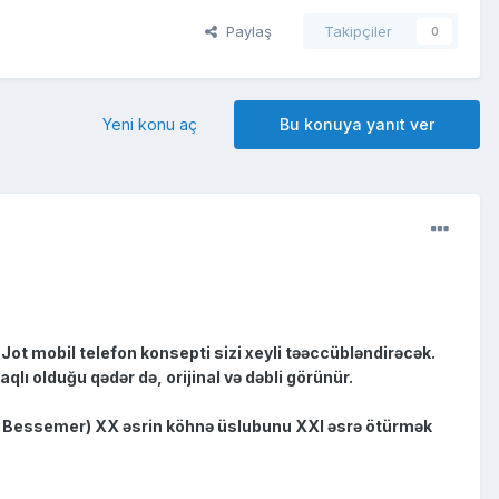
Paylaş
Takipçiler
0
Yeni konu aç
Bu konuya yanıt ver
Jot mobil telefon konsepti sizi xeyli təəccübləndirəcək.
ı olduğu qədər də, orijinal və dəbli görünür.
d Bessemer) XX əsrin köhnə üslubunu XXI əsrə ötürmək