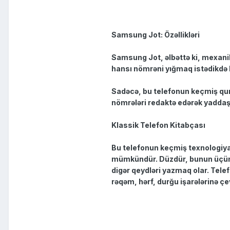
Samsung Jot: Özəllikləri
Samsung Jot, əlbəttə ki, mexanik
hansı nömrəni yığmaq istədikdə k
Sadəcə, bu telefonun keçmiş qurğu
nömrələri redaktə edərək yadd
Klassik Telefon Kitabçası
Bu telefonun keçmiş texnologiyal
mümkündür. Düzdür, bunun üçün si
digər qeydləri yazmaq olar. Tel
rəqəm, hərf, durğu işarələrinə çevr