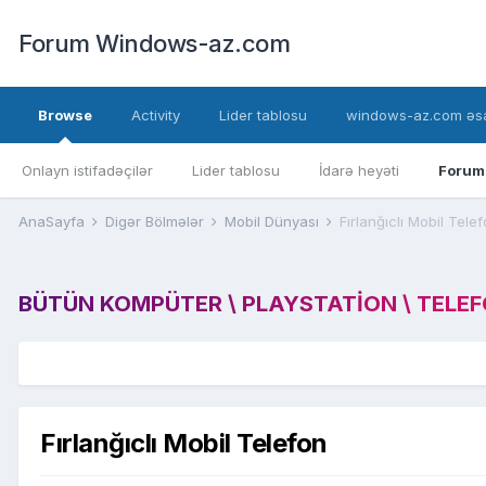
Forum Windows-az.com
Browse
Activity
Lider tablosu
windows-az.com əsa
Onlayn istifadəçilər
Lider tablosu
İdarə heyəti
Forum
AnaSayfa
Digər Bölmələr
Mobil Dünyası
Fırlanğıclı Mobil Tele
BÜTÜN KOMPÜTER \ PLAYSTATION \ TELEFON
Fırlanğıclı Mobil Telefon