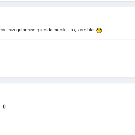
canımızı qutarmışdıq indidə mobilnisin çıxardıblar
=))