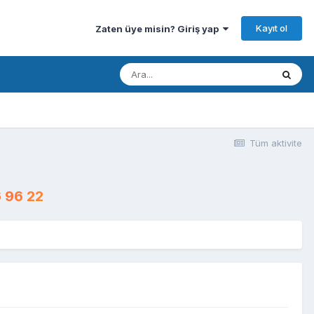
Kayıt ol
Zaten üye misin? Giriş yap
Tüm aktivite
 96 22