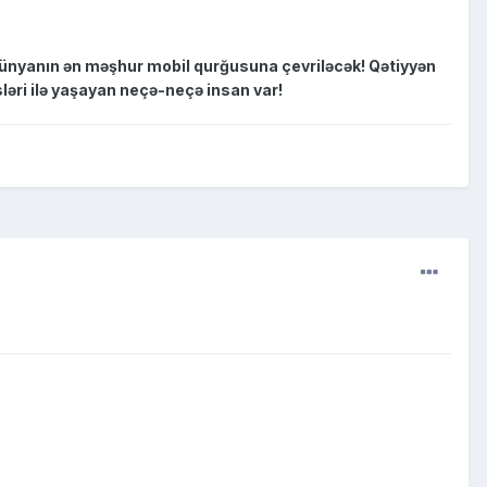
dünyanın ən məşhur mobil qurğusuna çevriləcək! Qətiyyən
ləri ilə yaşayan neçə-neçə insan var!