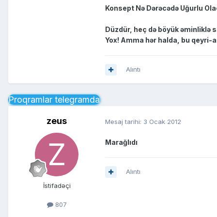
Konsept Nə Dərəcədə Uğurlu Ol
Düzdür, heç də böyük əminliklə 
Yox! Amma hər halda, bu qeyri-ad
Alıntı
Proqramlar telegramda
zeus
Mesaj tarihi:
3 Ocak 2012
Marağlıdı
Alıntı
İstifadəçi
807