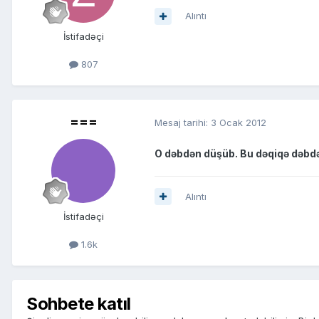
Alıntı
İstifadəçi
807
===
Mesaj tarihi:
3 Ocak 2012
O dəbdən düşüb. Bu dəqiqə dəbd
Alıntı
İstifadəçi
1.6k
Sohbete katıl