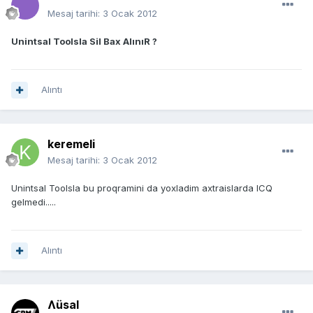
Mesaj tarihi:
3 Ocak 2012
Unintsal Toolsla Sil Bax AlınıR ?
Alıntı
keremeli
Mesaj tarihi:
3 Ocak 2012
Unintsal Toolsla bu proqramini da yoxladim axtraislarda ICQ
gelmedi.....
Alıntı
Ʌüsal