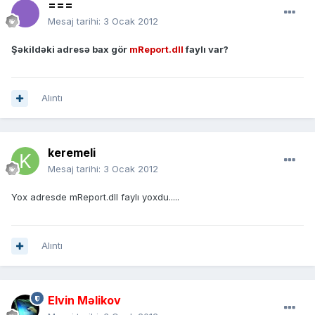
===
Mesaj tarihi:
3 Ocak 2012
Şəkildəki adresə bax gör
mReport.dll
faylı var?
Alıntı
keremeli
Mesaj tarihi:
3 Ocak 2012
Yox adresde mReport.dll faylı yoxdu.....
Alıntı
Elvin Məlikov