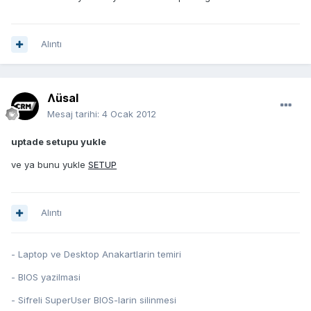
Alıntı
Ʌüsal
Mesaj tarihi:
4 Ocak 2012
uptade setupu yukle
ve ya bunu yukle
SETUP
Alıntı
- Laptop ve Desktop Anakartlarin temiri
- BIOS yazilmasi
- Sifreli SuperUser BIOS-larin silinmesi