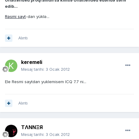
Unattended proqramdırsa kimsə Unattended edəndə səhv
edib...
Rəsmi sayt
-dan yüklə...
Alıntı
keremeli
Mesaj tarihi:
3 Ocak 2012
Ele Resmi saytdan yuklemisem ICQ 7.7 ni...
Alıntı
TΛNNΞЯ
Mesaj tarihi:
3 Ocak 2012