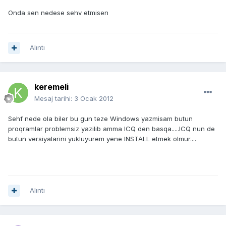
Onda sen nedese sehv etmisen
Alıntı
keremeli
Mesaj tarihi:
3 Ocak 2012
Sehf nede ola biler bu gun teze Windows yazmisam butun
proqramlar problemsiz yazilib amma ICQ den basqa.....ICQ nun de
butun versiyalarini yukluyurem yene INSTALL etmek olmur....
Alıntı