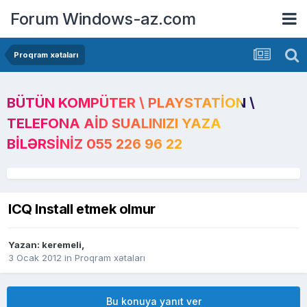
Forum Windows-az.com
Proqram xətaları
BÜTÜN KOMPÜTER \ PLAYSTATION \
TELEFONA AID SUALINIZI YAZA
BILƏRSINIZ 055 226 96 22
ICQ Install etmek olmur
Yazan:
keremeli
,
3 Ocak 2012
in
Proqram xətaları
Bu konuya yanıt ver