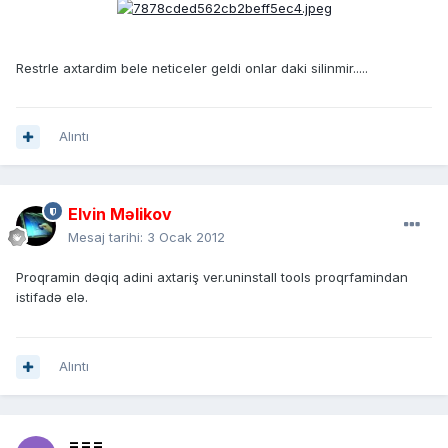
Restrle axtardim bele neticeler geldi onlar daki silinmir.....
Alıntı
Elvin Məlikov
Mesaj tarihi:
3 Ocak 2012
Proqramin dəqiq adini axtariş ver.uninstall tools proqrfamindan
istifadə elə.
Alıntı
===