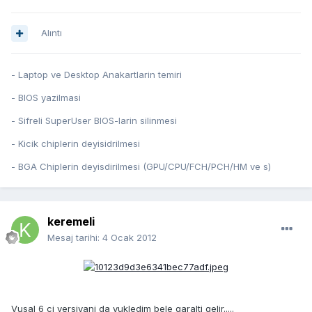
Alıntı
- Laptop ve Desktop Anakartlarin temiri
- BIOS yazilmasi
- Sifreli SuperUser BIOS-larin silinmesi
- Kicik chiplerin deyisidrilmesi
- BGA Chiplerin deyisdirilmesi (GPU/CPU/FCH/PCH/HM ve s)
keremeli
Mesaj tarihi:
4 Ocak 2012
Vusal 6 ci versiyani da yukledim bele qaralti gelir.....