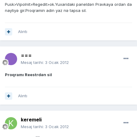
Pusk>Vipolnit>Regedit>ok.Yuxaridaki paneldən Pravkaya ordan da
naytiyə gir.Proqramin adin yaz nə tapsa sil.
Alıntı
===
Mesaj tarihi:
3 Ocak 2012
Proqramı Reestrdən sil
Alıntı
keremeli
Mesaj tarihi:
3 Ocak 2012