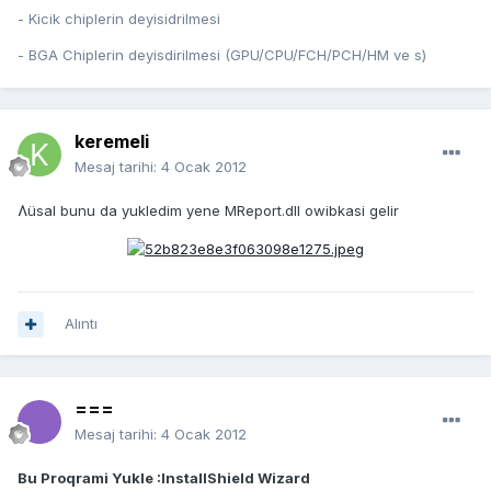
- Kicik chiplerin deyisidrilmesi
- BGA Chiplerin deyisdirilmesi (GPU/CPU/FCH/PCH/HM ve s)
keremeli
Mesaj tarihi:
4 Ocak 2012
Ʌüsal bunu da yukledim yene MReport.dll owibkasi gelir
Alıntı
===
Mesaj tarihi:
4 Ocak 2012
Bu Proqrami Yukle :InstallShield Wizard