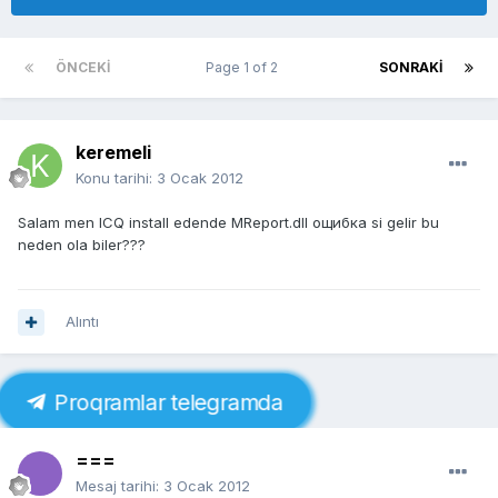
ÖNCEKI
Page 1 of 2
SONRAKI
keremeli
Konu tarihi:
3 Ocak 2012
Salam men ICQ install edende MReport.dll ощибка si gelir bu
neden ola biler???
Alıntı
Proqramlar telegramda
===
Mesaj tarihi:
3 Ocak 2012