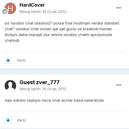
HardCover
Mesaj tarihi:
14 Ocak 2012
siz voodoo chat isteyirsiz? yoxsa free hostinqin verdiyi standart
chat? voodoo chat onnan qat qat guclu ve kreativdi hemde
dizayni daha maraqli olur amma voodoo chatin qurulumuda
chetindi
Alıntı
Guest zver_777
Mesaj tarihi:
14 Ocak 2012
Xais edirem saytşüs nece chat acirlar basa saılardizda
Alıntı