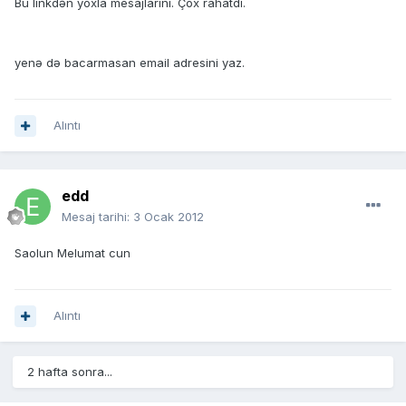
Bu linkdən yoxla mesajlarını. Çox rahatdı.
yenə də bacarmasan email adresini yaz.
Alıntı
edd
Mesaj tarihi:
3 Ocak 2012
Saolun Melumat cun
Alıntı
2 hafta sonra...