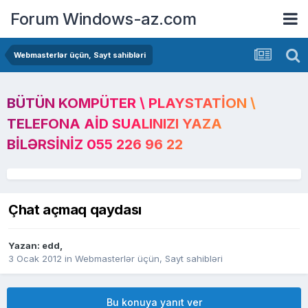
Forum Windows-az.com
Webmasterlər üçün, Sayt sahibləri
BÜTÜN KOMPÜTER \ PLAYSTATION \
TELEFONA AID SUALINIZI YAZA
BILƏRSINIZ 055 226 96 22
Çhat açmaq qaydası
Yazan:
edd
,
3 Ocak 2012
in
Webmasterlər üçün, Sayt sahibləri
Bu konuya yanıt ver