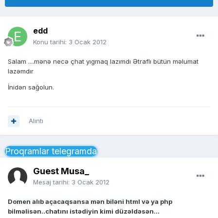
edd
Konu tarihi:
3 Ocak 2012
Salam ....mənə necə çhat yıgmaq lazımdı Ətraflı bütün məlumat
lazəmdır
İnidən sağolun.
Alıntı
Proqramlar telegramda
Guest Musa_
Mesaj tarihi:
3 Ocak 2012
Domen alıb açacaqsansa mən biləni html və ya php
bilməlisən..chatını istədiyin kimi düzəldəsən...