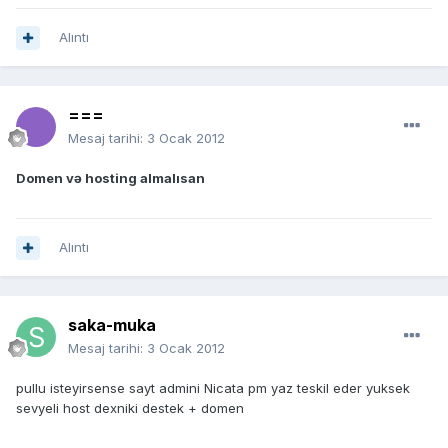
Alıntı
===
Mesaj tarihi:
3 Ocak 2012
Domen və hosting almalısan
Alıntı
saka-muka
Mesaj tarihi:
3 Ocak 2012
pullu isteyirsense sayt admini Nicata pm yaz teskil eder yuksek
sevyeli host dexniki destek + domen