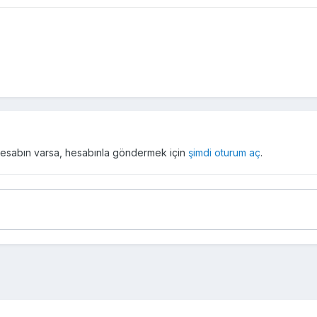
r hesabın varsa, hesabınla göndermek için
şimdi oturum aç
.