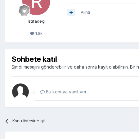
Alıntı
İstifadəçi
1.8k
Sohbete katıl
Şimdi mesajını gönderebilir ve daha sonra kayıt olabilirsin. Bi
Bu konuya yanıt ver...
Konu listesine git