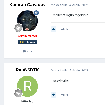
Kamran Cavadov
Mesaj tarihi:
4 Aralık 2012
...məlumat üçün təşəkkür...
Alıntı
Administrator
7.7k
Rauf-SDTK
Mesaj tarihi:
4 Aralık 2012
Təşəkkürlər
Alıntı
İstifadəçi