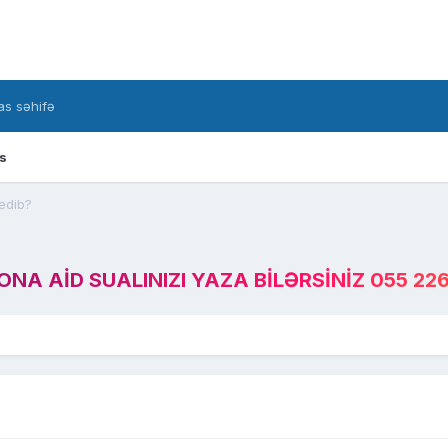
s səhifə
s
 edib?
A AID SUALINIZI YAZA BILƏRSINIZ 055 226