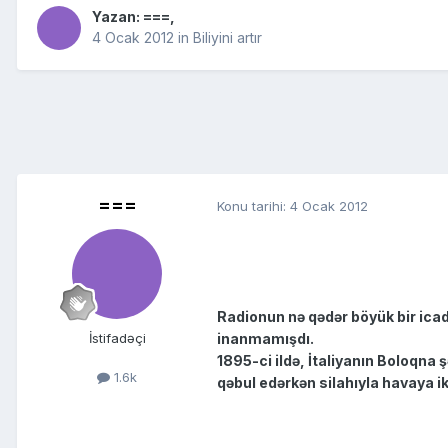
Yazan:
===
,
4 Ocak 2012
in
Biliyini artır
===
Konu tarihi:
4 Ocak 2012
Radionun nə qədər böyük bir icad
inanmamışdı.
İstifadəçi
1895-ci ildə, İtaliyanın Boloqna
1.6k
qəbul edərkən silahıyla havaya ik