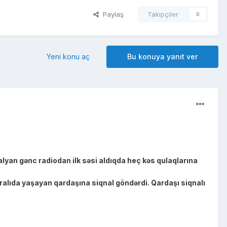
Paylaş
Takipçiler
0
Yeni konu aç
Bu konuya yanıt ver
lyan gənc radiodan ilk səsi aldıqda heç kəs qulaqlarına
aralıda yaşayan qardaşına siqnal göndərdi. Qardaşı siqnalı