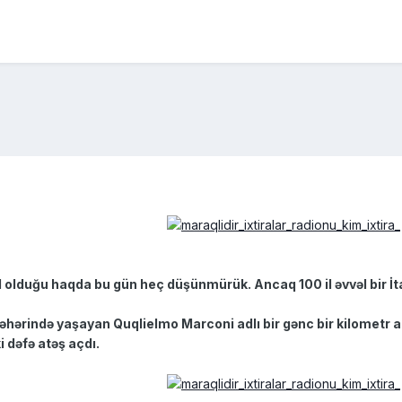
 olduğu haqda bu gün heç düşünmürük. Ancaq 100 il əvvəl bir İta
 şəhərində yaşayan Quqlielmo Marconi adlı bir gənc bir kilometr 
i dəfə atəş açdı.