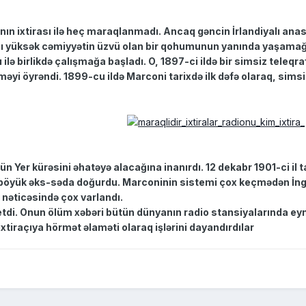
ının ixtirası ilə heç maraqlanmadı. Ancaq gəncin İrlandiyalı ana
raçı yüksək cəmiyyətin üzvü olan bir qohumunun yanında yaşamağ
ilə birlikdə çalışmağa başladı. O, 1897-ci ildə bir simsiz teleqra
əyi öyrəndi. 1899-cu ildə Marconi tarixdə ilk dəfə olaraq, sim
ün Yer kürəsini əhatəyə alacağına inanırdı. 12 dekabr 1901-ci il 
böyük əks-səda doğurdu. Marconinin sistemi çox keçmədən İngi
n nəticəsində çox varlandı.
 etdi. Onun ölüm xəbəri bütün dünyanın radio stansiyalarında eyn
xtiraçıya hörmət əlaməti olaraq işlərini dayandırdılar