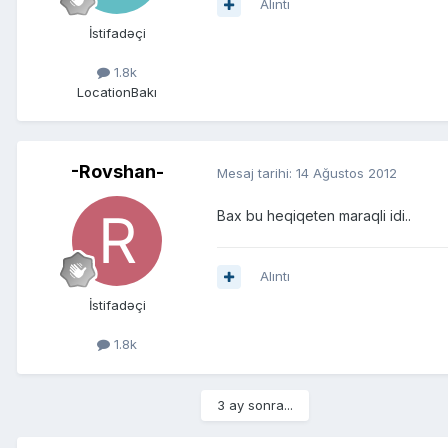
Alıntı
İstifadəçi
1.8k
Location
Bakı
-Rovshan-
Mesaj tarihi:
14 Ağustos 2012
Bax bu heqiqeten maraqli idi..
Alıntı
İstifadəçi
1.8k
3 ay sonra...