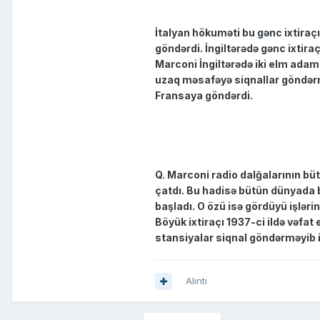
İtalyan hökuməti bu gənc ixtiraç
göndərdi. İngiltərədə gənc ixti
Marconi İngiltərədə iki elm adamı 
uzaq məsafəyə siqnallar göndərm
Fransaya göndərdi.
Q. Marconi radio dalğalarının büt
çatdı. Bu hadisə bütün dünyada 
başladı. O özü isə gördüyü işləri
Böyük ixtiraçı 1937-ci ildə vəfat
stansiyalar siqnal göndərməyib i
Alıntı