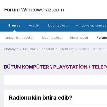
Forum Windows-az.com
Browse
Activity
Lider tablosu
windows-az.com əsa
Onlayn istifadəçilər
Lider tablosu
İdarə heyəti
Forum
AnaSayfa
Məlumat və Xəbərlər
Biliyini artır
Radionu kim ixtira
BÜTÜN KOMPÜTER \ PLAYSTATION \ TELEFON
Radionu kim ixtira edib?