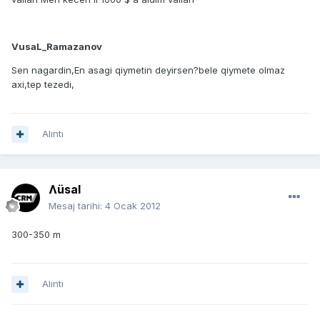
VusaL_Ramazanov
Sen nagardin,En asagi qiymetin deyirsen?bele qiymete olmaz
axi,tep tezedi,
Alıntı
Ʌüsal
Mesaj tarihi:
4 Ocak 2012
300-350 m
Alıntı