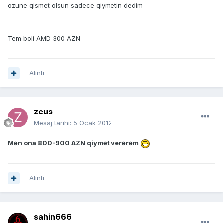
ozune qismet olsun sadece qiymetin dedim
Tem boli AMD 300 AZN
Alıntı
zeus
Mesaj tarihi:
5 Ocak 2012
Mən ona 800-900 AZN qiymət verərəm
Alıntı
sahin666