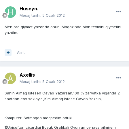
Huseyn.
Mesaj tarihi:
5 Ocak 2012
Men ora qiymet yazanda onun. Maqazinde olan texmini qiymetini
yazdim.
Alıntı
Axellis
Mesaj tarihi:
5 Ocak 2012
Sahin Almaq Istesen Cavab Yazarsan,100 % zaryatka yiganda 2
saatdan cox saxlayir ,Kim Almaq Istese Cavab Yazsin,
Komputeri Satmaqda meqsedim oduki
1)Ubisoftun cixardigi Boyuk Qrafikali Oyunlari oynaya bilmirem