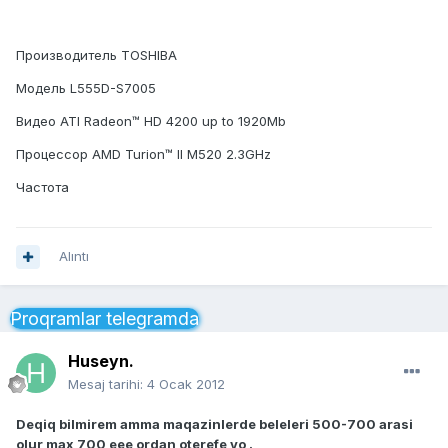
Производитель TOSHIBA
Модель L555D-S7005
Видео ATI Radeon™ HD 4200 up to 1920Mb
Процессор AMD Turion™ II M520 2.3GHz
Частота
Alıntı
Proqramlar telegramda
Huseyn.
Mesaj tarihi:
4 Ocak 2012
Deqiq bilmirem amma maqazinlerde beleleri 500-700 arasi
olur max 700 eee ordan oterefe yo .