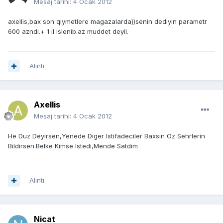
Mesaj tarihi:
4 Ocak 2012
axellis,bax son qiymetlere magazalarda))senin dediyin parametr
600 azndi.+ 1 il islenib.az muddet deyil.
Alıntı
Axellis
Mesaj tarihi:
4 Ocak 2012
He Duz Deyirsen,Yenede Diger Istifadeciler Baxsin Oz Sehrlerin
Bildirsen.Belke Kimse Istedi,Mende Satdim
Alıntı
Nicat