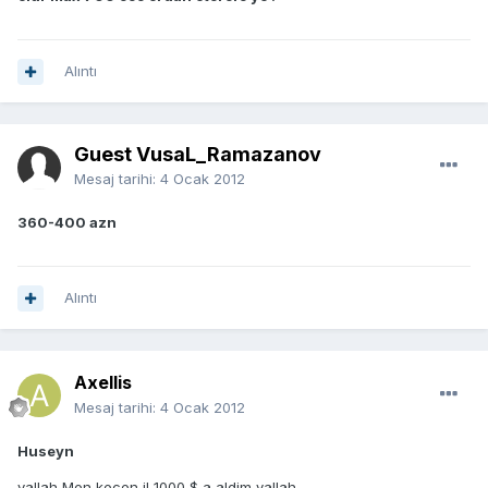
Alıntı
Guest VusaL_Ramazanov
Mesaj tarihi:
4 Ocak 2012
360-400 azn
Alıntı
Axellis
Mesaj tarihi:
4 Ocak 2012
Huseyn
vallah Men kecen il 1000 $ a aldim vallah