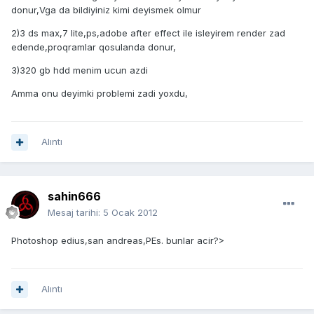
donur,Vga da bildiyiniz kimi deyismek olmur
2)3 ds max,7 lite,ps,adobe after effect ile isleyirem render zad
edende,proqramlar qosulanda donur,
3)320 gb hdd menim ucun azdi
Amma onu deyimki problemi zadi yoxdu,
Alıntı
sahin666
Mesaj tarihi:
5 Ocak 2012
Photoshop edius,san andreas,PEs. bunlar acir?>
Alıntı