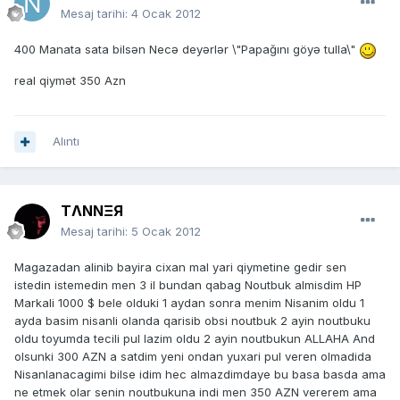
Mesaj tarihi:
4 Ocak 2012
400 Manata sata bilsən Necə deyərlər \"Papağını göyə tulla\"
real qiymət 350 Azn
Alıntı
TΛNNΞЯ
Mesaj tarihi:
5 Ocak 2012
Magazadan alinib bayira cixan mal yari qiymetine gedir sen
istedin istemedin men 3 il bundan qabag Noutbuk almisdim HP
Markali 1000 $ bele olduki 1 aydan sonra menim Nisanim oldu 1
ayda basim nisanli olanda qarisib obsi noutbuk 2 ayin noutbuku
oldu toyumda tecili pul lazim oldu 2 ayin noutbukun ALLAHA And
olsunki 300 AZN a satdim yeni ondan yuxari pul veren olmadida
Nisanlanacagimi bilse idim hec almazdimdaye bu basa basda ama
ne etmek olar senin noutbukuna indi men 350 AZN vererem ama