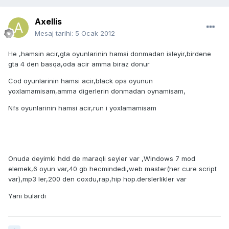
Axellis
Mesaj tarihi:
5 Ocak 2012
He ,hamsin acir,gta oyunlarinin hamsi donmadan isleyir,birdene
gta 4 den basqa,oda acir amma biraz donur
Cod oyunlarinin hamsi acir,black ops oyunun
yoxlamamisam,amma digerlerin donmadan oynamisam,
Nfs oyunlarinin hamsi acir,run i yoxlamamisam
Onuda deyimki hdd de maraqli seyler var ,Windows 7 mod
elemek,6 oyun var,40 gb hecmindedi,web master(her cure script
var),mp3 ler,200 den coxdu,rap,hip hop.derslerlikler var
Yani bulardi