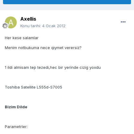
Axellis
Konu tarihi:
4 Ocak 2012
Her kese salamlar
Menim notbukuma nece qiymet verersiz?
1 ildi almisam tep tezedi,hec bir yerinde cizig yoxdu
Toshiba Satellite L555d-S7005
Bizim Dilde
Parametrler: