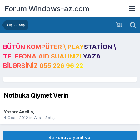
Forum Windows-az.com
Alış - Satış
BÜTÜN KOMPÜTER \ PLAYSTATION \
TELEFONA AID SUALINIZI YAZA
BILƏRSINIZ 055 226 96 22
Notbuka Qiymet Verin
Yazan:
Axellis
,
4 Ocak 2012
in
Alış - Satış
Bu konuya yanıt ver