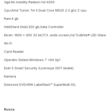
Vga:Ati mobility Radeon hd 4200
Cpu:Amd Turion Tm II Dual Core M520 2.3 ghz 2 cpu
Ram:4 gb
Hdd(Hard Disk):320 gb,Sata Controller
Ekran :1600 x 900 32 bit,17.3 ,wide screen,hd.TruBrite® LED Glare
Wi-Fi
Card Reader
Operativ Sistem:Windows 7 x64 Sp1
Eset 5 Smart Security (Lizensiya 2017 iledek)
Kamera
Diskovod DVD±RW Labelflash™ SuperMulti D/L
Rusca