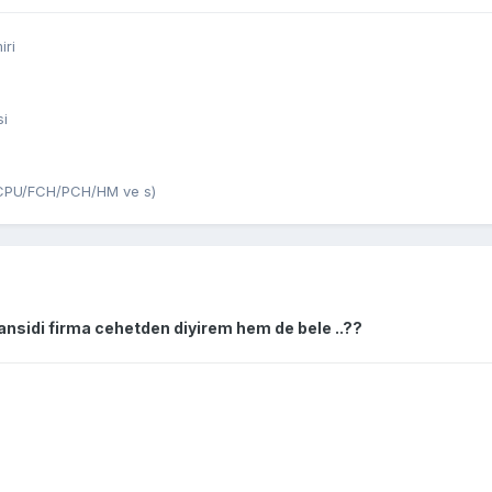
iri
si
U/CPU/FCH/PCH/HM ve s)
ansidi firma cehetden diyirem hem de bele ..??