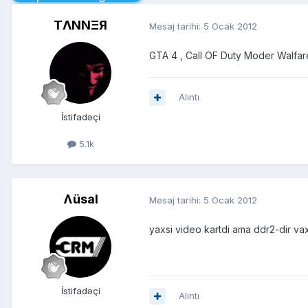
TΛNNΞЯ
Mesaj tarihi:
5 Ocak 2012
GTA 4 , Call OF Duty Moder Walfar
Alıntı
İstifadəçi
5.1k
Ʌüsal
Mesaj tarihi:
5 Ocak 2012
yaxsi video kartdi ama ddr2-dir vax
İstifadəçi
Alıntı