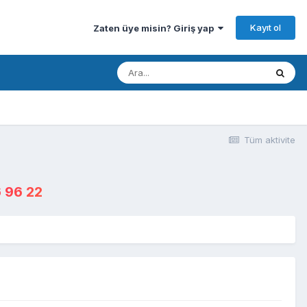
Kayıt ol
Zaten üye misin? Giriş yap
Tüm aktivite
 96 22