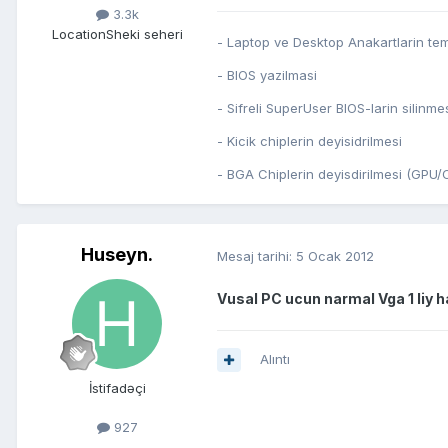
3.3k
Location
Sheki seheri
- Laptop ve Desktop Anakartlarin tem
- BIOS yazilmasi
- Sifreli SuperUser BIOS-larin silinme
- Kicik chiplerin deyisidrilmesi
- BGA Chiplerin deyisdirilmesi (GP
Huseyn.
Mesaj tarihi:
5 Ocak 2012
Vusal PC ucun narmal Vga 1 liy h
Alıntı
İstifadəçi
927