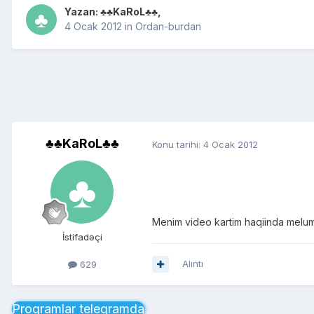
Yazan:
♣♣KaRoL♣♣
,
4 Ocak 2012
in
Ordan-burdan
♣♣KaRoL♣♣
Konu tarihi:
4 Ocak 2012
Menim video kartim haqiinda melum
İstifadəçi
Alıntı
629
Proqramlar telegramda