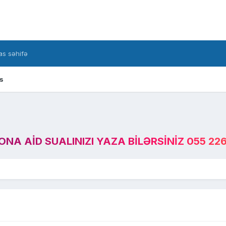
s səhifə
s
A AID SUALINIZI YAZA BILƏRSINIZ 055 226