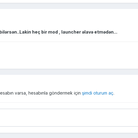
lərsən..Lakin heç bir mod , launcher əlavə etmədən...
r hesabın varsa, hesabınla göndermek için
şimdi oturum aç
.