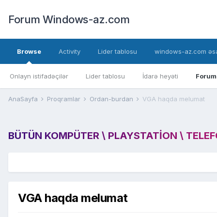
Forum Windows-az.com
Browse
Activity
Lider tablosu
windows-az.com əsa
Onlayn istifadəçilər
Lider tablosu
İdarə heyəti
Forum
AnaSayfa
Proqramlar
Ordan-burdan
VGA haqda melumat
BÜTÜN KOMPÜTER \ PLAYSTATION \ TELEFON
VGA haqda melumat