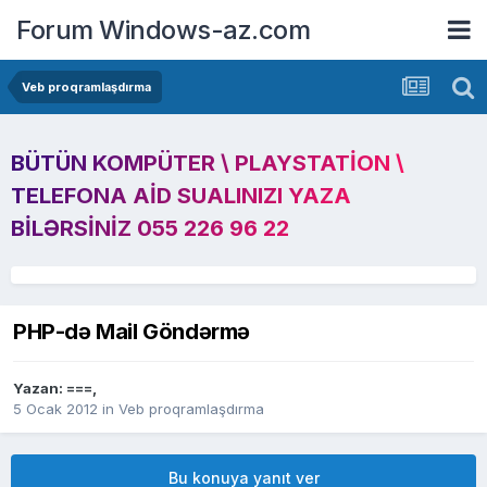
Forum Windows-az.com
Veb proqramlaşdırma
BÜTÜN KOMPÜTER \ PLAYSTATION \
TELEFONA AID SUALINIZI YAZA
BILƏRSINIZ 055 226 96 22
PHP-də Mail Göndərmə
Yazan:
===
,
5 Ocak 2012
in
Veb proqramlaşdırma
Bu konuya yanıt ver