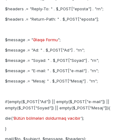
$headers .= "Reply-To: " . $_POST["eposta"] . "rn";
$headers .= "Return-Path: " . $_POST["eposta"];
$message .= "
Əlaqə Formu
";
$message .= "Ad: " . $_POST["Ad"] . "rn";
$message .= "Soyad: " . $_POST["Soyad"] . "rn";
$message .= "E-mail: " . $_POST["e-mail"] . "rn";
$message .= "Mesaj: " . $_POST["Mesaj"] . "rn";
if(empty($_POST["Ad"]) || empty($_POST["e-mail"]) ||
empty($_POST["Soyad"]) || empty($_POST["Mesaj"])){
die('
Bütün bölmələri doldurmaq vacibir
');
}
mail($to, $subject, $message, $headers);