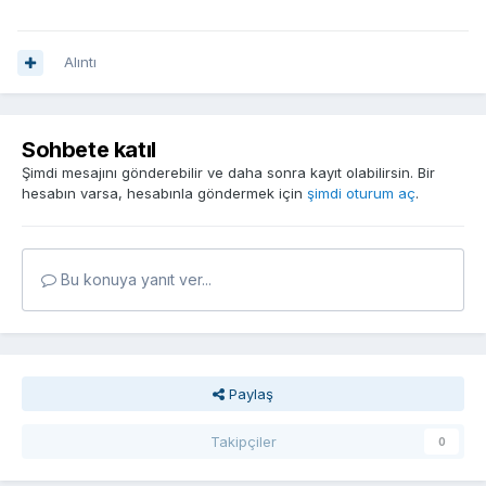
Alıntı
Sohbete katıl
Şimdi mesajını gönderebilir ve daha sonra kayıt olabilirsin. Bir
hesabın varsa, hesabınla göndermek için
şimdi oturum aç
.
Bu konuya yanıt ver...
Paylaş
Takipçiler
0