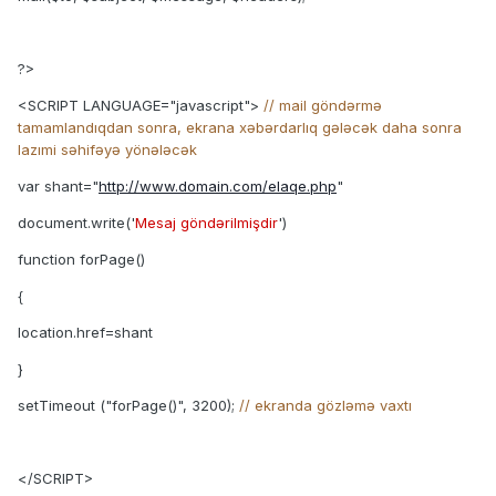
?>
<SCRIPT LANGUAGE="javascript">
// mail göndərmə
tamamlandıqdan sonra, ekrana xəbərdarlıq gələcək daha sonra
lazımi səhifəyə yönələcək
var shant="
http://www.domain.com/elaqe.php
"
document.write('
Mesaj göndərilmişdir
')
function forPage()
{
location.href=shant
}
setTimeout ("forPage()", 3200);
// ekranda gözləmə vaxtı
</SCRIPT>