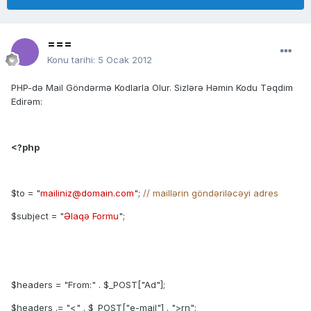
===
Konu tarihi:
5 Ocak 2012
PHP-də Mail Göndərmə Kodlarla Olur. Sizlərə Həmin Kodu Təqdim
Edirəm:
<?php
$to = "
mailiniz@domain.com
";
// maillərin göndəriləcəyi adres
$subject = "
Əlaqə Formu
";
$headers = "From:" . $_POST["Ad"];
$headers .= "<" . $_POST["e-mail"] . ">rn";