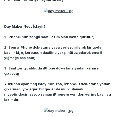
Day Maker Necə İşləyir?
1. iPhone-nun zəngli saatı lazım olan vaxta qurulur;
2. Sonra iPhone dok-stansiyaya yerləşdirilərək bir qədər
basılır ki, o, korpusun daxilinə yaxşı nüfuz edərək enerji
yığmağa başlasın;
3. Saat zəng çaldıqda iPhone dok-stansiyadan kənara
çıxacaq;
Yuxudan oyanmaq istəyirsinizsə, iPhone-u dok-stansiyadan
çıxarmaq, yox əgər, bir qədər də mürgüləmək
niyyətindəsinizsə, o zaman iPhone-u yenidən yerinə basmaq
lazımdır.