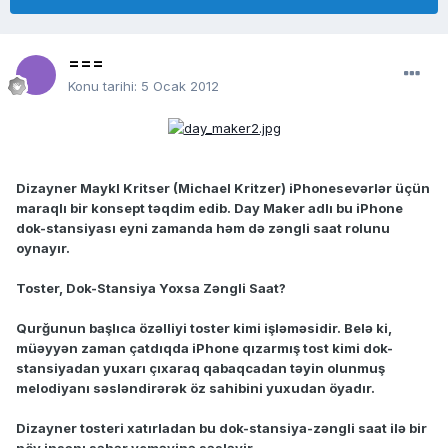
===
Konu tarihi:
5 Ocak 2012
Dizayner Maykl Kritser (Michael Kritzer) iPhonesevərlər üçün
maraqlı bir konsept təqdim edib. Day Maker adlı bu iPhone
dok-stansiyası eyni zamanda həm də zəngli saat rolunu
oynayır.
Toster, Dok-Stansiya Yoxsa Zəngli Saat?
Qurğunun başlıca özəlliyi toster kimi işləməsidir. Belə ki,
müəyyən zaman çatdıqda iPhone qızarmış tost kimi dok-
stansiyadan yuxarı çıxaraq qabaqcadan təyin olunmuş
melodiyanı səsləndirərək öz sahibini yuxudan öyadır.
Dizayner tosteri xatırladan bu dok-stansiya-zəngli saat ilə bir
növ insanı səhər yeməyinə səsləyir.