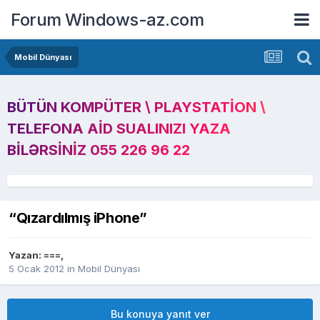
Forum Windows-az.com
Mobil Dünyası
BÜTÜN KOMPÜTER \ PLAYSTATION \
TELEFONA AID SUALINIZI YAZA
BILƏRSINIZ 055 226 96 22
“Qızardılmış iPhone”
Yazan:
===
,
5 Ocak 2012
in
Mobil Dünyası
Bu konuya yanıt ver