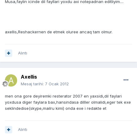
Musa,faylin icinde dil fayllari yoxdu axi notepadnan editliyim....
axellis,Reshackernen de etmek oluree ancaq tam olmur.
Alıntı
Axellis
Mesaj tarihi:
7 Ocak 2012
men ona gore deyiremki resterator 2007 en yaxsidi,dil faylari
yoxdusa diger faylara bax,hansindasa dilller olmalidi,eger tek exe
seklindedise(skype,mailru kimi) onda exe i redakte et
Alıntı