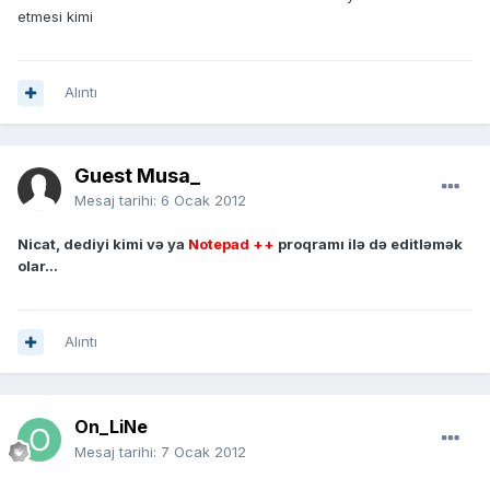
etmesi kimi
Alıntı
Guest Musa_
Mesaj tarihi:
6 Ocak 2012
Nicat, dediyi kimi və ya
Notepad ++
proqramı ilə də editləmək
olar...
Alıntı
On_LiNe
Mesaj tarihi:
7 Ocak 2012