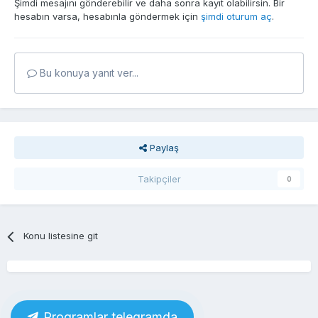
Şimdi mesajını gönderebilir ve daha sonra kayıt olabilirsin. Bir
hesabın varsa, hesabınla göndermek için
şimdi oturum aç
.
Bu konuya yanıt ver...
Paylaş
Takipçiler
0
Konu listesine git
Proqramlar telegramda