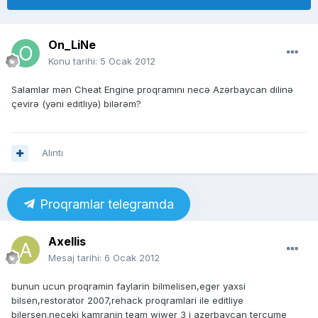
On_LiNe
Konu tarihi:
5 Ocak 2012
Salamlar mən Cheat Engine proqramını necə Azərbaycan dilinə
çevirə (yəni editliyə) bilərəm?
Alıntı
Proqramlar telegramda
Axellis
Mesaj tarihi:
6 Ocak 2012
bunun ucun proqramin faylarin bilmelisen,eger yaxsi
bilsen,restorator 2007,rehack proqramlari ile editliye
bilersen.neceki kamranin team wiwer 3 i azerbaycan tercume