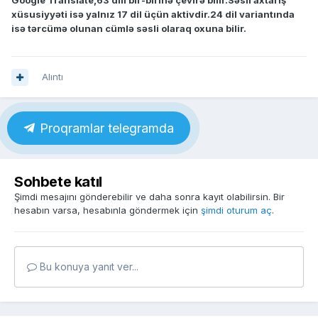
xüsusiyyəti isə yalnız 17 dil üçün aktivdir.24 dil variantında
isə tərcümə olunan cümlə səsli olaraq oxuna bilir.
Alıntı
Proqramlar telegramda
Sohbete katıl
Şimdi mesajını gönderebilir ve daha sonra kayıt olabilirsin. Bir
hesabın varsa, hesabınla göndermek için
şimdi oturum aç
.
Bu konuya yanıt ver...