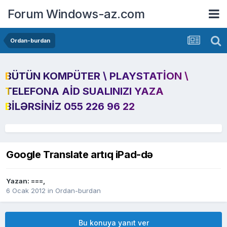
Forum Windows-az.com
Ordan-burdan
BÜTÜN KOMPÜTER \ PLAYSTATION \
TELEFONA AID SUALINIZI YAZA
BILƏRSINIZ 055 226 96 22
Google Translate artıq iPad-də
Yazan:
===
,
6 Ocak 2012
in
Ordan-burdan
Bu konuya yanıt ver