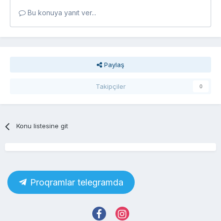
Bu konuya yanıt ver...
Paylaş
Takipçiler
0
Konu listesine git
Proqramlar telegramda