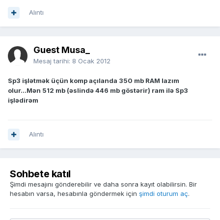
Alıntı
Guest Musa_
Mesaj tarihi:
8 Ocak 2012
Sp3 işlətmək üçün komp açılanda 350 mb RAM lazım
olur...Mən 512 mb (əslində 446 mb göstərir) ram ilə Sp3
işlədirəm
Alıntı
Sohbete katıl
Şimdi mesajını gönderebilir ve daha sonra kayıt olabilirsin. Bir
hesabın varsa, hesabınla göndermek için
şimdi oturum aç
.