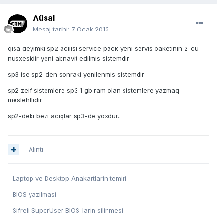
Ʌüsal
Mesaj tarihi:
7 Ocak 2012
qisa deyimki sp2 acilisi service pack yeni servis paketinin 2-cu
nusxesidir yeni abnavit edilmis sistemdir
sp3 ise sp2-den sonraki yenilenmis sistemdir
sp2 zeif sistemlere sp3 1 gb ram olan sistemlere yazmaq
meslehtlidir
sp2-deki bezi aciqlar sp3-de yoxdur..
Alıntı
- Laptop ve Desktop Anakartlarin temiri
- BIOS yazilmasi
- Sifreli SuperUser BIOS-larin silinmesi