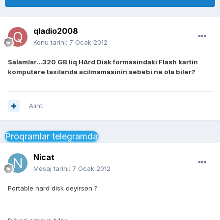
qladio2008
Konu tarihi:
7 Ocak 2012
Salamlar...320 GB liq HArd Disk formasindaki Flash kartin
komputere taxilanda acilmamasinin sebebi ne ola biler?
Alıntı
Proqramlar telegramda
Nicat
Mesaj tarihi:
7 Ocak 2012
Portable hard disk deyirsən ?