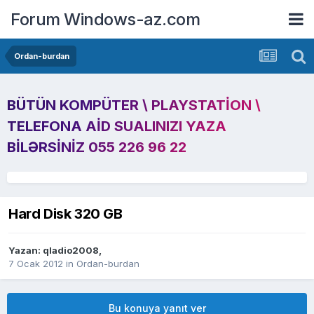
Forum Windows-az.com
Ordan-burdan
BÜTÜN KOMPÜTER \ PLAYSTATION \
TELEFONA AID SUALINIZI YAZA
BILƏRSINIZ 055 226 96 22
Hard Disk 320 GB
Yazan:
qladio2008
,
7 Ocak 2012
in
Ordan-burdan
Bu konuya yanıt ver