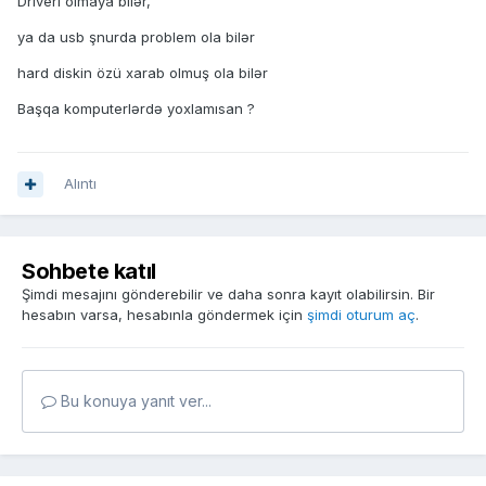
Driveri olmaya bilər,
ya da usb şnurda problem ola bilər
hard diskin özü xarab olmuş ola bilər
Başqa komputerlərdə yoxlamısan ?
Alıntı
Sohbete katıl
Şimdi mesajını gönderebilir ve daha sonra kayıt olabilirsin. Bir
hesabın varsa, hesabınla göndermek için
şimdi oturum aç
.
Bu konuya yanıt ver...